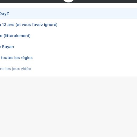
 DayZ
 a 13 ans (et vous l'avez ignoré)
e (littéralement)
im Rayan
 toutes les règles
s les jeux vidéo
us choquant de Rockstar ? - Le scandale BULLY
e plus moche de Steam
du RÊVE tourne au CAUCHEMAR
pendant 8 heures
it… à tort
umiliés par un jeu vidéo