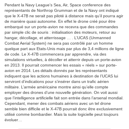
Pendant la Navy League’s Sea, Air, Space conference des
représentants de Northrop Grumman et de la Navy ont indiqué
que le X-47B ne serait pas piloté à distance mais qu’il pourra agir
de manière quasi autonome. En effet le drone créé pour être
embarqué sur un porte-avion ne recevra que des commandes
par simple clic de souris : initialisation des moteurs, retour au
hangar, décollage, et atterrissage … . L’UCAS (Unmanned
Combat Aerial System) ne sera pas contrôlé par un homme
quelque part aux Etats-Unis mais par plus de 3,4 millions de ligne
de code. Le X-47B commencera par apprendre, via des
simulations virtuelles, à décoller et atterrir depuis un porte-avion
en 2013. Il pourrait commencer les essais « réels » sur porte-
avion en 2014. Les détails donnés par les représentants
indiquent que les actions humaines à destination de l’UCAS lui
serviront d’indications pour s’insérer dans un trafic aérien
militaire. L’armée américaine montre ainsi qu’elle compte
employer des drones d’une nouvelle génération. On voit aussi
que l’intelligence artificielle fait son entrée dans l’arsenal mondial.
Cependant, mener des combats aériens avec un tel drone
semble bien difficile et le X-47B pourrait donc être exclusivement
utilisé comme bombardier. Mais la suite logicielle peut toujours
évoluer…