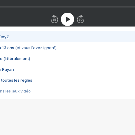
 DayZ
 a 13 ans (et vous l'avez ignoré)
e (littéralement)
im Rayan
 toutes les règles
s les jeux vidéo
us choquant de Rockstar ? - Le scandale BULLY
e plus moche de Steam
du RÊVE tourne au CAUCHEMAR
pendant 8 heures