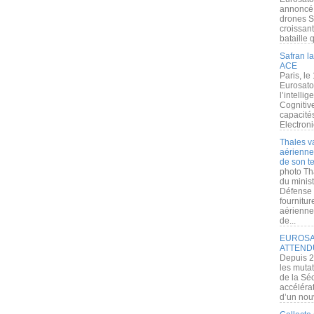
annoncé l
drones S
croissan
bataille q
Safran la
ACE
Paris, le
Eurosato
l’intelli
Cognitive
capacité
Electroni
Thales v
aérienne 
de son te
photo Th
du minist
Défense 
fournitu
aérienne
de...
EUROSAT
ATTEND
Depuis 2
les muta
de la Sé
accélérat
d’un nouv