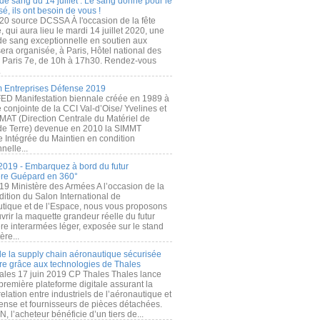
de sang du 14 juillet : Le sang donné pour le
é, ils ont besoin de vous !
20 source DCSSA À l'occasion de la fête
, qui aura lieu le mardi 14 juillet 2020, une
 de sang exceptionnelle en soutien aux
era organisée, à Paris, Hôtel national des
s Paris 7e, de 10h à 17h30. Rendez-vous
.
 Entreprises Défense 2019
FED Manifestation biennale créée en 1989 à
ive conjointe de la CCI Val-d’Oise/ Yvelines et
MAT (Direction Centrale du Matériel de
de Terre) devenue en 2010 la SIMMT
e Intégrée du Maintien en condition
nelle...
2019 - Embarquez à bord du futur
ère Guépard en 360°
19 Ministère des Armées A l’occasion de la
ition du Salon International de
utique et de l’Espace, nous vous proposons
rir la maquette grandeur réelle du futur
ère interarmées léger, exposée sur le stand
ère...
 de la supply chain aéronautique sécurisée
re grâce aux technologies de Thales
ales 17 juin 2019 CP Thales Thales lance
première plateforme digitale assurant la
elation entre industriels de l’aéronautique et
fense et fournisseurs de pièces détachées.
, l’acheteur bénéficie d’un tiers de...