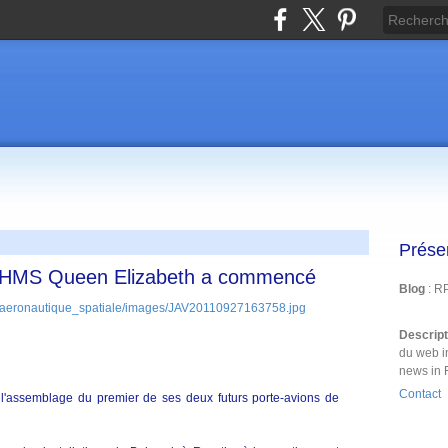
Prése
u HMS Queen Elizabeth a commencé
Blog
: R
Descrip
du web i
news in 
Contact
'assemblage du premier de ses deux futurs porte-avions de