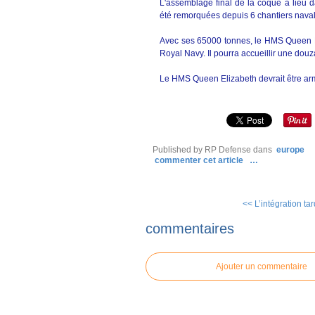
L'assemblage final de la coque a lieu d
été remorquées depuis 6 chantiers nava
Avec ses 65000 tonnes, le HMS Queen El
Royal Navy. Il pourra accueillir une dou
Le HMS Queen Elizabeth devrait être ar
Published by RP Defense
dans
europe
commenter cet article
…
<< L’intégration tar
commentaires
Ajouter un commentaire