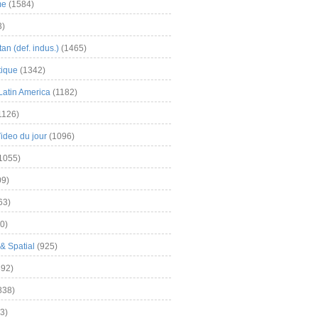
me
(1584)
3)
an (def. indus.)
(1465)
tique
(1342)
Latin America
(1182)
1126)
Video du jour
(1096)
1055)
9)
63)
0)
& Spatial
(925)
92)
838)
3)