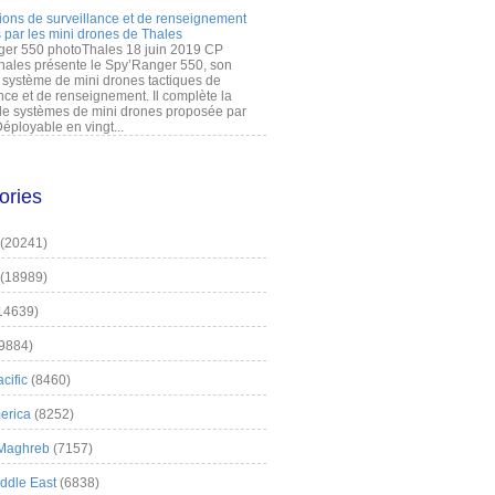
ions de surveillance et de renseignement
 par les mini drones de Thales
er 550 photoThales 18 juin 2019 CP
hales présente le Spy’Ranger 550, son
système de mini drones tactiques de
nce et de renseignement. Il complète la
 systèmes de mini drones proposée par
éployable en vingt...
ories
(20241)
(18989)
14639)
9884)
cific
(8460)
erica
(8252)
 Maghreb
(7157)
iddle East
(6838)