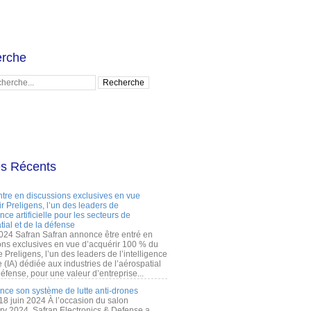
rche
es Récents
ntre en discussions exclusives en vue
r Preligens, l’un des leaders de
gence artificielle pour les secteurs de
tial et de la défense
2024 Safran Safran annonce être entré en
ons exclusives en vue d’acquérir 100 % du
e Preligens, l’un des leaders de l’intelligence
lle (IA) dédiée aux industries de l’aérospatial
défense, pour une valeur d’entreprise...
ance son système de lutte anti-drones
 18 juin 2024 À l’occasion du salon
ry 2024, Safran Electronics & Defense a