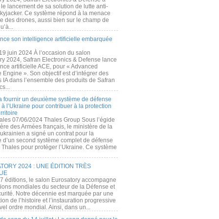
e lancement de sa solution de lutte anti-
kyjacker. Ce système répond à la menace
te des drones, aussi bien sur le champ de
u’à...
nce son intelligence artificielle embarquée
 19 juin 2024 À l’occasion du salon
ry 2024, Safran Electronics & Defense lance
gence artificielle ACE, pour « Advanced
 Engine ». Son objectif est d’intégrer des
s IA dans l’ensemble des produits de Safran
cs...
a fournir un deuxième système de défense
à l’Ukraine pour contribuer à la protection
rritoire
ales 07/06/2024 Thales Group Sous l’égide
ère des Armées français, le ministère de la
ukrainien a signé un contrat pour la
re d’un second système complet de défense
 Thales pour protéger l’Ukraine. Ce système
ORY 2024 : UNE ÉDITION TRÈS
UE
7 éditions, le salon Eurosatory accompagne
tions mondiales du secteur de la Défense et
curité. Notre décennie est marquée par une
ion de l’histoire et l’instauration progressive
el ordre mondial. Ainsi, dans un...