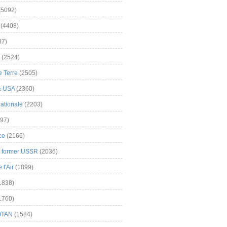
(5092)
(4408)
37)
(2524)
 Terre
(2505)
& USA
(2360)
ationale
(2203)
97)
ce
(2166)
& former USSR
(2036)
l'Air
(1899)
1838)
1760)
OTAN
(1584)