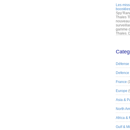
Les miss
boostées
Spy’Rang
Thales T
nouveau 
surveilla
gamme de
Thales. D
Categ
Défense
Defence
France
(
Europe
(
Asia & Pa
North Am
Africa &
Gulf & M