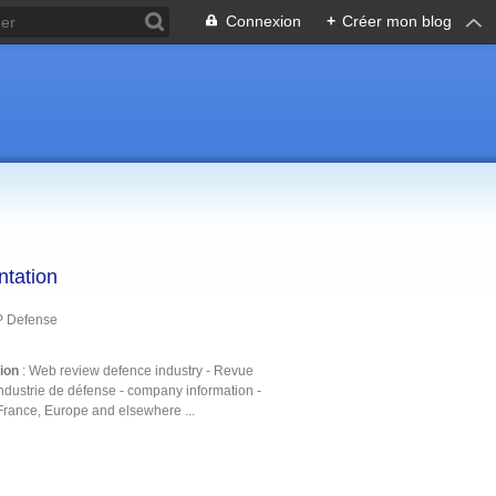
Connexion
+
Créer mon blog
ntation
P Defense
tion
: Web review defence industry - Revue
ndustrie de défense - company information -
France, Europe and elsewhere ...