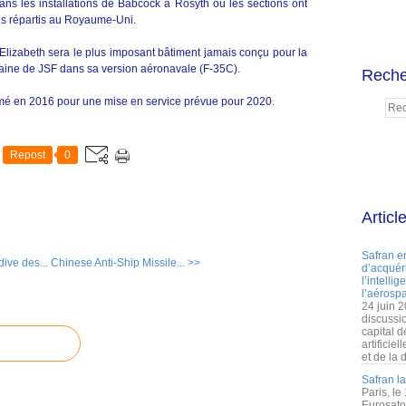
ans les installations de Babcock à Rosyth où les sections ont
ls répartis au Royaume-Uni.
izabeth sera le plus imposant bâtiment jamais conçu pour la
zaine de JSF dans sa version aéronavale (F-35C).
Reche
mé en 2016 pour une mise en service prévue pour 2020.
Repost
0
Articl
Safran e
dive des...
Chinese Anti-Ship Missile... >>
d’acquéri
l’intelli
l’aérospa
24 juin 
discussi
capital d
artificie
et de la 
Safran l
Paris, le
Eurosato