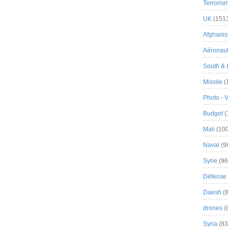
Terroris
UK
(151
Afghanist
Aéronau
South & 
Missile
(
Photo - 
Budget
(
Mali
(100
Naval
(9
Syrie
(96
Défense 
Daesh
(8
drones
(
Syria
(83