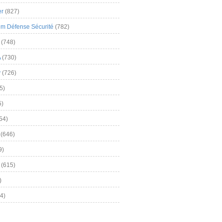
er
(827)
m Défense Sécurité
(782)
(748)
A
(730)
y
(726)
5)
5)
54)
(646)
9)
(615)
)
4)