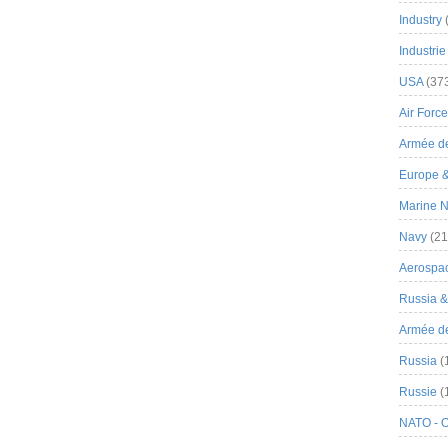
Industry
Industrie
USA
(37
Air Force
Armée de
Europe 
Marine N
Navy
(21
Aerospa
Russia 
Armée de 
Russia
(
Russie
(
NATO - 