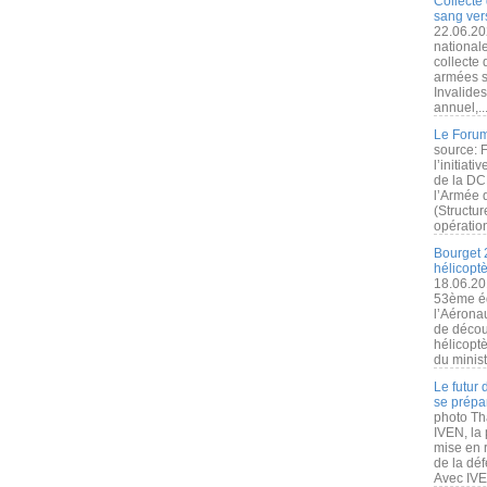
Collecte 
sang vers
22.06.20
nationale
collecte
armées s
Invalide
annuel,..
Le Forum
source: 
l’initiat
de la DC
l’Armée 
(Structur
opération
Bourget 
hélicopt
18.06.20
53ème éd
l’Aérona
de découv
hélicopt
du minist
Le futur
se prépa
photo Th
IVEN, la 
mise en r
de la dé
Avec IVEN