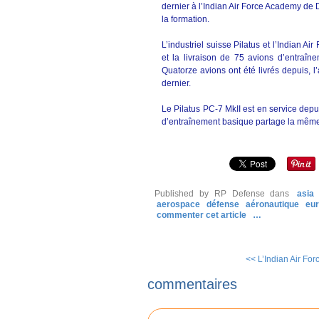
dernier à l’Indian Air Force Academy de D
la formation.
L’industriel suisse Pilatus et l’Indian A
et la livraison de 75 avions d’entraîn
Quatorze avions ont été livrés depuis, l
dernier.
Le Pilatus PC-7 MkII est en service dep
d’entraînement basique partage la même
Published by RP Defense
dans
asia
aerospace
défense
aéronautique
eu
commenter cet article
…
<< L’Indian Air For
commentaires