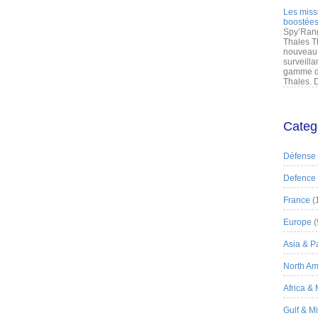
Les miss
boostées
Spy’Rang
Thales T
nouveau 
surveilla
gamme de
Thales. D
Categ
Défense
Defence
France
(
Europe
(
Asia & Pa
North Am
Africa &
Gulf & M