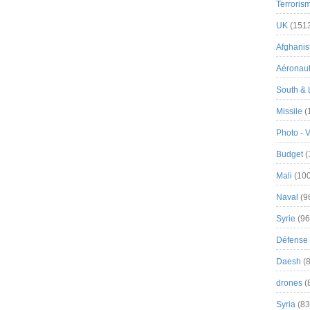
Terroris
UK
(151
Afghanist
Aéronau
South & 
Missile
(
Photo - 
Budget
(
Mali
(100
Naval
(9
Syrie
(96
Défense 
Daesh
(8
drones
(
Syria
(83