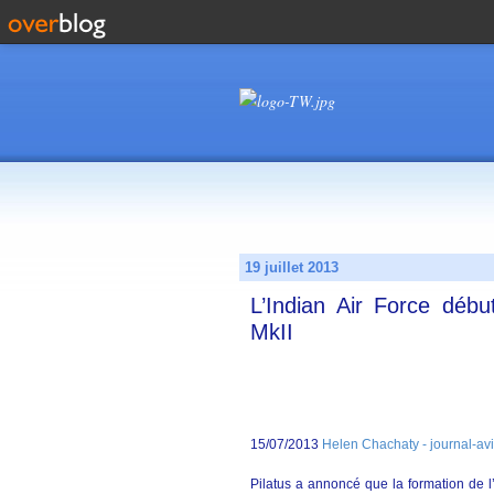
19 juillet 2013
L’Indian Air Force déb
MkII
15/07/2013
Helen Chachaty - journal-av
Pilatus a annoncé que la formation de l’