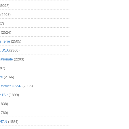
(5092)
(4408)
37)
(2524)
 Terre
(2505)
& USA
(2360)
ationale
(2203)
97)
ce
(2166)
& former USSR
(2036)
l'Air
(1899)
1838)
1760)
OTAN
(1584)