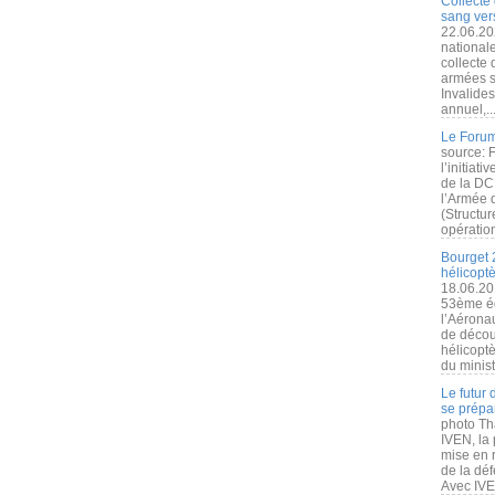
Collecte 
sang vers
22.06.20
nationale
collecte
armées s
Invalide
annuel,..
Le Forum
source: 
l’initiat
de la DC
l’Armée 
(Structur
opération
Bourget 
hélicopt
18.06.20
53ème éd
l’Aérona
de découv
hélicopt
du minist
Le futur
se prépa
photo Th
IVEN, la 
mise en r
de la dé
Avec IVEN