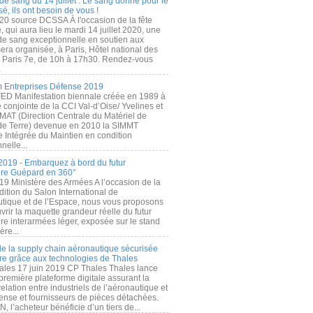
de sang du 14 juillet : Le sang donné pour le
é, ils ont besoin de vous !
20 source DCSSA À l'occasion de la fête
, qui aura lieu le mardi 14 juillet 2020, une
 de sang exceptionnelle en soutien aux
era organisée, à Paris, Hôtel national des
s Paris 7e, de 10h à 17h30. Rendez-vous
.
 Entreprises Défense 2019
FED Manifestation biennale créée en 1989 à
ive conjointe de la CCI Val-d’Oise/ Yvelines et
MAT (Direction Centrale du Matériel de
de Terre) devenue en 2010 la SIMMT
e Intégrée du Maintien en condition
nelle...
2019 - Embarquez à bord du futur
ère Guépard en 360°
19 Ministère des Armées A l’occasion de la
ition du Salon International de
utique et de l’Espace, nous vous proposons
rir la maquette grandeur réelle du futur
ère interarmées léger, exposée sur le stand
ère...
 de la supply chain aéronautique sécurisée
re grâce aux technologies de Thales
ales 17 juin 2019 CP Thales Thales lance
première plateforme digitale assurant la
elation entre industriels de l’aéronautique et
fense et fournisseurs de pièces détachées.
, l’acheteur bénéficie d’un tiers de...