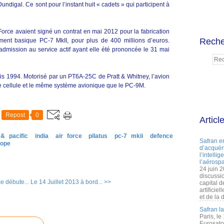
undigal. Ce sont pour l’instant huit « cadets » qui participent à
ir Force avaient signé un contrat en mai 2012 pour la fabrication
Reche
ement basique PC-7 MkII, pour plus de 400 millions d’euros.
’admission au service actif ayant elle été prononcée le 31 mai
uis 1994. Motorisé par un PT6A-25C de Pratt & Whitney, l’avion
 cellule et le même système avionique que le PC-9M.
Repost
0
Articl
 & pacific
india
air force
pilatus
pc-7 mkii
defence
Safran e
rope
d’acquéri
l’intelli
l’aérospa
24 juin 
discussi
ce débute...
Le 14 Juillet 2013 à bord... >>
capital d
artificie
et de la 
Safran l
Paris, le
Eurosato