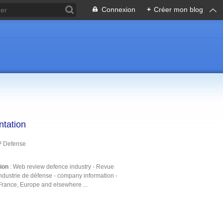
Connexion
+
Créer mon blog
ntation
P Defense
tion
: Web review defence industry - Revue
ndustrie de défense - company information -
France, Europe and elsewhere ...