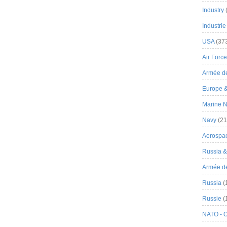
Industry
Industrie
USA
(37
Air Force
Armée de
Europe 
Marine N
Navy
(21
Aerospa
Russia 
Armée de 
Russia
(
Russie
(
NATO - 