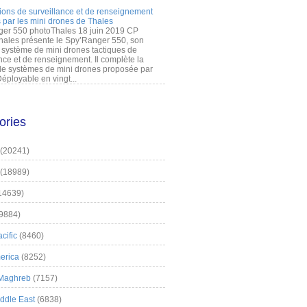
ions de surveillance et de renseignement
 par les mini drones de Thales
er 550 photoThales 18 juin 2019 CP
hales présente le Spy’Ranger 550, son
système de mini drones tactiques de
nce et de renseignement. Il complète la
 systèmes de mini drones proposée par
éployable en vingt...
ories
(20241)
(18989)
14639)
9884)
cific
(8460)
erica
(8252)
 Maghreb
(7157)
iddle East
(6838)