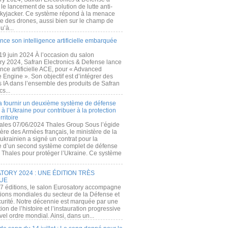
e lancement de sa solution de lutte anti-
kyjacker. Ce système répond à la menace
te des drones, aussi bien sur le champ de
u’à...
nce son intelligence artificielle embarquée
 19 juin 2024 À l’occasion du salon
ry 2024, Safran Electronics & Defense lance
gence artificielle ACE, pour « Advanced
 Engine ». Son objectif est d’intégrer des
s IA dans l’ensemble des produits de Safran
cs...
a fournir un deuxième système de défense
à l’Ukraine pour contribuer à la protection
rritoire
ales 07/06/2024 Thales Group Sous l’égide
ère des Armées français, le ministère de la
ukrainien a signé un contrat pour la
re d’un second système complet de défense
 Thales pour protéger l’Ukraine. Ce système
ORY 2024 : UNE ÉDITION TRÈS
UE
7 éditions, le salon Eurosatory accompagne
tions mondiales du secteur de la Défense et
curité. Notre décennie est marquée par une
ion de l’histoire et l’instauration progressive
el ordre mondial. Ainsi, dans un...