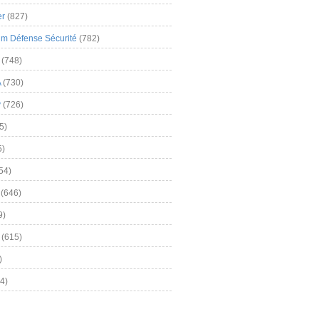
er
(827)
m Défense Sécurité
(782)
(748)
A
(730)
y
(726)
5)
5)
54)
(646)
9)
(615)
)
4)