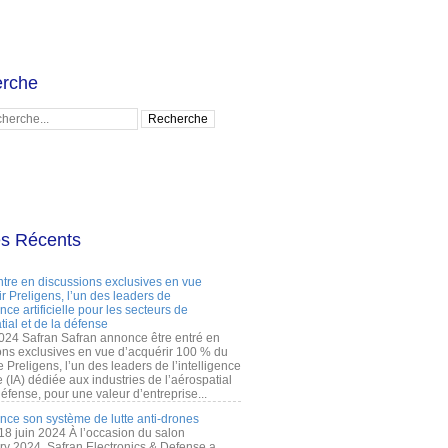
rche
es Récents
ntre en discussions exclusives en vue
r Preligens, l’un des leaders de
gence artificielle pour les secteurs de
tial et de la défense
2024 Safran Safran annonce être entré en
ons exclusives en vue d’acquérir 100 % du
e Preligens, l’un des leaders de l’intelligence
lle (IA) dédiée aux industries de l’aérospatial
défense, pour une valeur d’entreprise...
ance son système de lutte anti-drones
 18 juin 2024 À l’occasion du salon
ry 2024, Safran Electronics & Defense a