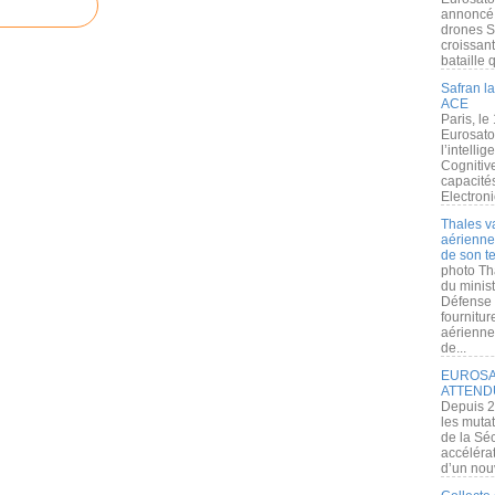
annoncé l
drones S
croissan
bataille q
Safran la
ACE
Paris, le
Eurosato
l’intelli
Cognitive
capacité
Electroni
Thales v
aérienne 
de son te
photo Th
du minist
Défense 
fournitu
aérienne
de...
EUROSAT
ATTEND
Depuis 2
les muta
de la Sé
accélérat
d’un nouv