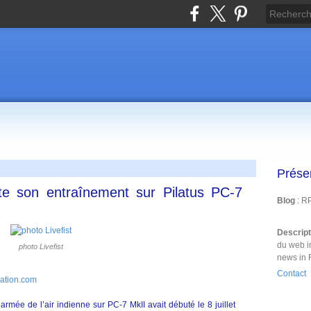
Prése
ute son entraînement sur Pilatus PC-7
Blog
: R
Descrip
du web i
photo Livefist
news in 
Contact
iation.com
armée de l’air indienne sur PC-7 MkII avait débuté le 8 juillet