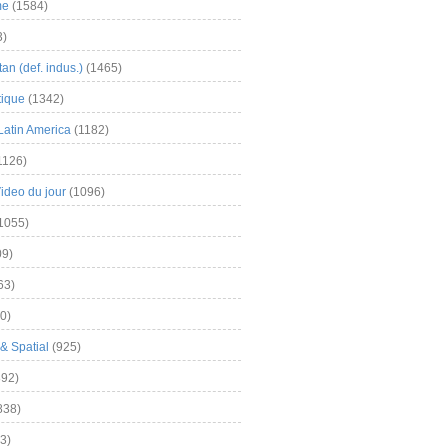
me
(1584)
3)
an (def. indus.)
(1465)
tique
(1342)
Latin America
(1182)
1126)
Video du jour
(1096)
1055)
9)
63)
0)
& Spatial
(925)
92)
838)
3)