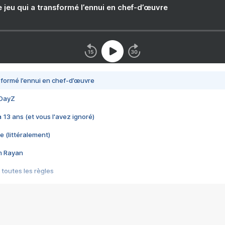
e jeu qui a transformé l’ennui en chef-d’œuvre
nsformé l’ennui en chef-d’œuvre
 DayZ
 a 13 ans (et vous l'avez ignoré)
e (littéralement)
im Rayan
 toutes les règles
s les jeux vidéo
us choquant de Rockstar ? - Le scandale BULLY