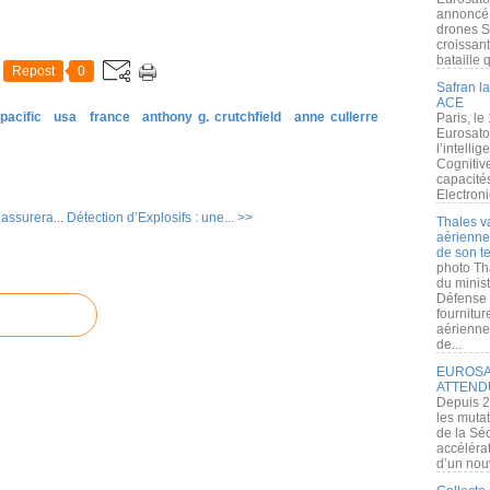
annoncé l
drones S
croissan
bataille q
Repost
0
Safran la
ACE
pacific
usa
france
anthony g. crutchfield
anne cullerre
Paris, le
Eurosato
l’intelli
Cognitive
capacité
Electroni
 assurera...
Détection d’Explosifs : une... >>
Thales v
aérienne 
de son te
photo Th
du minist
Défense 
fournitu
aérienne
de...
EUROSAT
ATTEND
Depuis 2
les muta
de la Sé
accélérat
d’un nouv