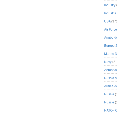
Industry
Industrie
USA
(37
Air Force
Armée de
Europe 
Marine N
Navy
(21
Aerospa
Russia 
Armée de 
Russia
(
Russie
(
NATO - 