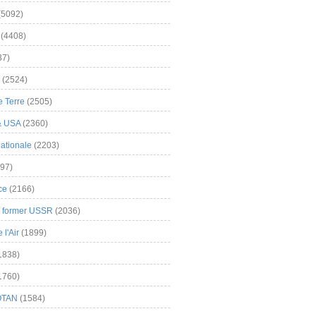
(5092)
(4408)
37)
(2524)
 Terre
(2505)
& USA
(2360)
ationale
(2203)
97)
ce
(2166)
& former USSR
(2036)
l'Air
(1899)
1838)
1760)
OTAN
(1584)