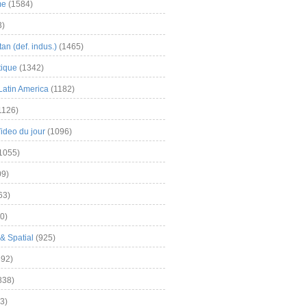
me
(1584)
3)
an (def. indus.)
(1465)
tique
(1342)
Latin America
(1182)
1126)
Video du jour
(1096)
1055)
9)
63)
0)
& Spatial
(925)
92)
838)
3)