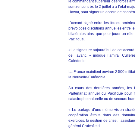
le commandant supérieur des forces armé
sont rencontrés le 2 juillet à à l’état-
Hawaï, pour signer un accord de coopéra
L’accord signé entre les forces américa
prévoit des discutions annuelles entre les
bilatérales ainsi que pour jouer un rôle
Pacifique.
« La signature aujourd’hui de cet accord e
de l’avant, » indique l’amiral Culler
Calédonie.
La France maintient environ 2.500 militai
la Nouvelle-Calédonie.
Au cours des dernières années, les f
Partenariat annuel du Pacifique pour r
catastrophe naturelle ou de secours huma
« Le partage d’une même vision straté
coopération étroite dans des domaine
exercices, la gestion de crise, l’assist
général Crutchfield.