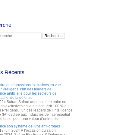
rche
es Récents
ntre en discussions exclusives en vue
r Preligens, l’un des leaders de
gence artificielle pour les secteurs de
tial et de la défense
2024 Safran Safran annonce être entré en
ons exclusives en vue d’acquérir 100 % du
e Preligens, l’un des leaders de l’intelligence
lle (IA) dédiée aux industries de l’aérospatial
défense, pour une valeur d’entreprise...
ance son système de lutte anti-drones
 18 juin 2024 À l’occasion du salon
ry 2024, Safran Electronics & Defense a