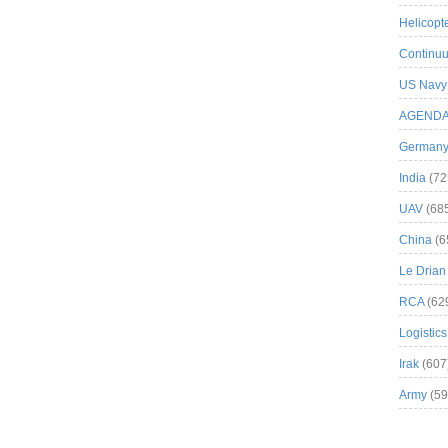
Helicopt
Continuu
US Navy
AGEND
German
India
(72
UAV
(68
China
(6
Le Drian
RCA
(62
Logistics
Irak
(607
Army
(59