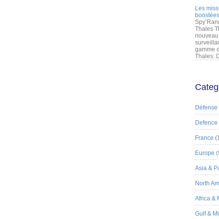
Les miss
boostées
Spy’Rang
Thales T
nouveau 
surveilla
gamme de
Thales. D
Categ
Défense
Defence
France
(
Europe
(
Asia & Pa
North Am
Africa &
Gulf & M