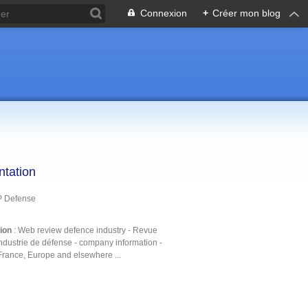
Connexion
+
Créer mon blog
ntation
P Defense
tion
: Web review defence industry - Revue
ndustrie de défense - company information -
France, Europe and elsewhere ...