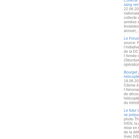
Collecte 
sang vers
22.06.20
nationale
collecte
armées s
Invalide
annuel,..
Le Forum
source: 
l’initiat
de la DC
l’Armée 
(Structur
opération
Bourget 
hélicopt
18.06.20
53ème éd
l’Aérona
de découv
hélicopt
du minist
Le futur
se prépa
photo Th
IVEN, la 
mise en r
de la dé
Avec IVEN