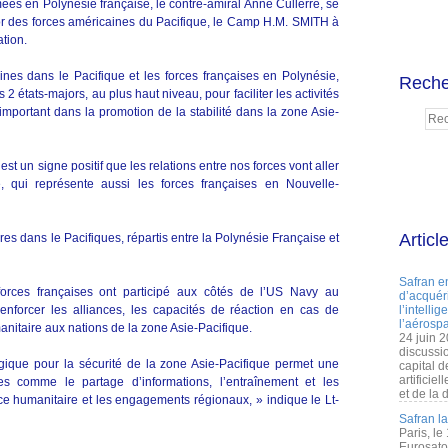
es en Polynésie française, le contre-amiral Anne Cullerre, se
major des forces américaines du Pacifique, le Camp H.M. SMITH à
tion.
ines dans le Pacifique et les forces françaises en Polynésie,
Reche
 2 états-majors, au plus haut niveau, pour faciliter les activités
 important dans la promotion de la stabilité dans la zone Asie-
st un signe positif que les relations entre nos forces vont aller
re, qui représente aussi les forces françaises en Nouvelle-
Articl
res dans le Pacifiques, répartis entre la Polynésie Française et
Safran e
orces françaises ont participé aux côtés de l’US Navy au
d’acquéri
enforcer les alliances, les capacités de réaction en cas de
l’intelli
l’aérospa
nitaire aux nations de la zone Asie-Pacifique.
24 juin 
discussi
gique pour la sécurité de la zone Asie-Pacifique permet une
capital d
artificie
s comme le partage d’informations, l’entraînement et les
et de la 
ance humanitaire et les engagements régionaux, » indique le Lt-
Safran l
Paris, le
Eurosato