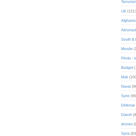
Terroris
UK
(151
Afghanist
Aéronau
South & 
Missile
(
Photo - 
Budget
(
Mali
(100
Naval
(9
Syrie
(96
Défense 
Daesh
(8
drones
(
Syria
(83