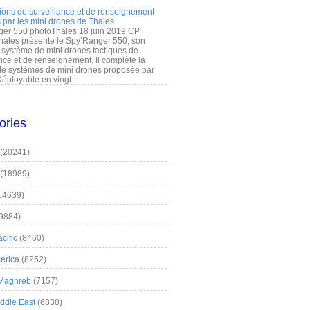
ions de surveillance et de renseignement
 par les mini drones de Thales
er 550 photoThales 18 juin 2019 CP
hales présente le Spy’Ranger 550, son
système de mini drones tactiques de
nce et de renseignement. Il complète la
 systèmes de mini drones proposée par
éployable en vingt...
ories
(20241)
(18989)
14639)
9884)
cific
(8460)
erica
(8252)
 Maghreb
(7157)
iddle East
(6838)