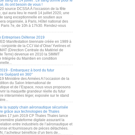
de sang du 14 juillet : Le sang donné pour le
é, ils ont besoin de vous !
20 source DCSSA À l'occasion de la fête
, qui aura lieu le mardi 14 juillet 2020, une
 de sang exceptionnelle en soutien aux
era organisée, à Paris, Hôtel national des
s Paris 7e, de 10h à 17h30. Rendez-vous
.
 Entreprises Défense 2019
FED Manifestation biennale créée en 1989 à
ive conjointe de la CCI Val-d’Oise/ Yvelines et
MAT (Direction Centrale du Matériel de
de Terre) devenue en 2010 la SIMMT
e Intégrée du Maintien en condition
nelle...
2019 - Embarquez à bord du futur
ère Guépard en 360°
19 Ministère des Armées A l’occasion de la
ition du Salon International de
utique et de l’Espace, nous vous proposons
rir la maquette grandeur réelle du futur
ère interarmées léger, exposée sur le stand
ère...
 de la supply chain aéronautique sécurisée
re grâce aux technologies de Thales
ales 17 juin 2019 CP Thales Thales lance
première plateforme digitale assurant la
elation entre industriels de l’aéronautique et
fense et fournisseurs de pièces détachées.
, l’acheteur bénéficie d’un tiers de...