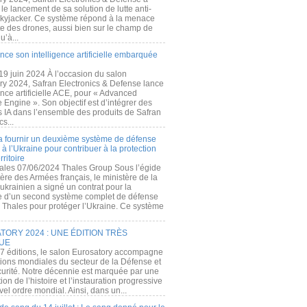
e lancement de sa solution de lutte anti-
kyjacker. Ce système répond à la menace
te des drones, aussi bien sur le champ de
u’à...
nce son intelligence artificielle embarquée
 19 juin 2024 À l’occasion du salon
ry 2024, Safran Electronics & Defense lance
gence artificielle ACE, pour « Advanced
 Engine ». Son objectif est d’intégrer des
s IA dans l’ensemble des produits de Safran
cs...
a fournir un deuxième système de défense
à l’Ukraine pour contribuer à la protection
rritoire
ales 07/06/2024 Thales Group Sous l’égide
ère des Armées français, le ministère de la
ukrainien a signé un contrat pour la
re d’un second système complet de défense
 Thales pour protéger l’Ukraine. Ce système
ORY 2024 : UNE ÉDITION TRÈS
UE
7 éditions, le salon Eurosatory accompagne
tions mondiales du secteur de la Défense et
curité. Notre décennie est marquée par une
ion de l’histoire et l’instauration progressive
el ordre mondial. Ainsi, dans un...