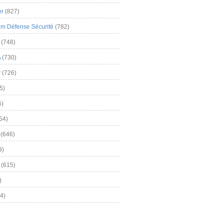
er
(827)
m Défense Sécurité
(782)
(748)
A
(730)
y
(726)
5)
5)
54)
(646)
9)
(615)
)
4)