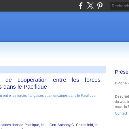
Prése
d de coopération entre les forces
Blog
: R
s dans le Pacifique
Descrip
du web i
news in 
Contact
ines dans le Pacifique, le Lt. Gen. Anthony G. Crutchfield, et