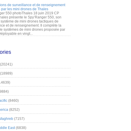
ions de surveillance et de renseignement
 par les mini drones de Thales
er 550 photoThales 18 juin 2019 CP
hales présente le Spy’Ranger 550, son
système de mini drones tactiques de
nce et de renseignement. Il complète la
 systèmes de mini drones proposée par
éployable en vingt...
ories
(20241)
(18989)
14639)
9884)
cific
(8460)
erica
(8252)
 Maghreb
(7157)
iddle East
(6838)