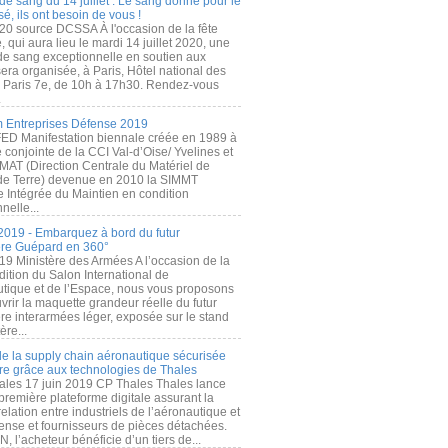
de sang du 14 juillet : Le sang donné pour le
é, ils ont besoin de vous !
20 source DCSSA À l'occasion de la fête
, qui aura lieu le mardi 14 juillet 2020, une
 de sang exceptionnelle en soutien aux
era organisée, à Paris, Hôtel national des
s Paris 7e, de 10h à 17h30. Rendez-vous
.
 Entreprises Défense 2019
FED Manifestation biennale créée en 1989 à
ive conjointe de la CCI Val-d’Oise/ Yvelines et
MAT (Direction Centrale du Matériel de
de Terre) devenue en 2010 la SIMMT
e Intégrée du Maintien en condition
nelle...
2019 - Embarquez à bord du futur
ère Guépard en 360°
19 Ministère des Armées A l’occasion de la
ition du Salon International de
utique et de l’Espace, nous vous proposons
rir la maquette grandeur réelle du futur
ère interarmées léger, exposée sur le stand
ère...
 de la supply chain aéronautique sécurisée
re grâce aux technologies de Thales
ales 17 juin 2019 CP Thales Thales lance
première plateforme digitale assurant la
elation entre industriels de l’aéronautique et
fense et fournisseurs de pièces détachées.
, l’acheteur bénéficie d’un tiers de...