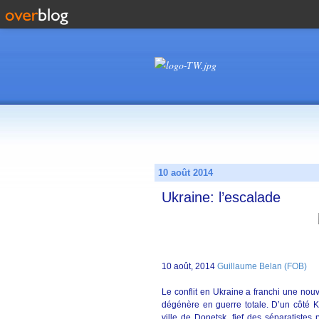
10 août 2014
Ukraine: l’escalade
10 août, 2014
Guillaume Belan (FOB)
Le conflit en Ukraine a franchi une nouv
dégénère en guerre totale. D’un côté 
ville de Donetsk, fief des séparatistes