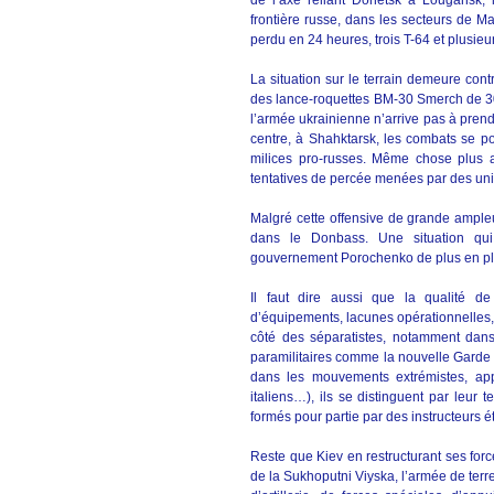
de l’axe reliant Donetsk à Lougansk, 
frontière russe, dans les secteurs de M
perdu en 24 heures, trois T-64 et plusieu
La situation sur le terrain demeure con
des lance-roquettes BM-30 Smerch de
l’armée ukrainienne n’arrive pas à prend
centre, à Shahktarsk, les combats se po
milices pro-russes. Même chose plus a
tentatives de percée menées par des un
Malgré cette offensive de grande ampleur
dans le Donbass. Une situation qui 
gouvernement Porochenko de plus en plu
Il faut dire aussi que la qualité de
d’équipements, lacunes opérationnelles
côté des séparatistes, notamment dans
paramilitaires comme la nouvelle Garde N
dans les mouvements extrémistes, ap
italiens…), ils se distinguent par leur
formés pour partie par des instructeurs é
Reste que Kiev en restructurant ses forc
de la Sukhoputni Viyska, l’armée de ter