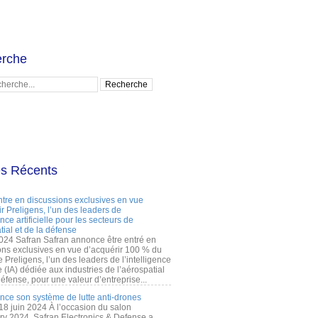
rche
es Récents
ntre en discussions exclusives en vue
r Preligens, l’un des leaders de
gence artificielle pour les secteurs de
tial et de la défense
2024 Safran Safran annonce être entré en
ons exclusives en vue d’acquérir 100 % du
e Preligens, l’un des leaders de l’intelligence
lle (IA) dédiée aux industries de l’aérospatial
défense, pour une valeur d’entreprise...
ance son système de lutte anti-drones
 18 juin 2024 À l’occasion du salon
ry 2024, Safran Electronics & Defense a