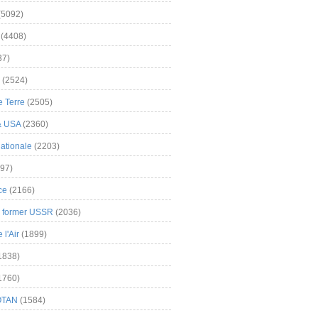
(5092)
(4408)
37)
(2524)
 Terre
(2505)
& USA
(2360)
ationale
(2203)
97)
ce
(2166)
& former USSR
(2036)
l'Air
(1899)
1838)
1760)
OTAN
(1584)