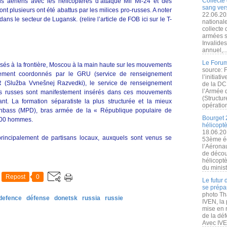
Collecte 
puis aériens avec les hélicoptères d’attaque Mil Mi-24 et des
sang vers
 plusieurs ont été abattus par les milices pro-russes. A noter
22.06.20
ns le secteur de Lugansk. (relire l’article de FOB ici sur le T-
nationale
collecte
armées s
Invalide
annuel,..
Le Forum
ssés à la frontière, Moscou à la main haute sur les mouvements
source: 
ectement coordonnés par le GRU (service de renseignement
l’initiat
SVR (Služba Vvnešnej Razvedki), le service de renseignement
de la DC
l’Armée 
res russes sont manifestement insérés dans ces mouvements
(Structur
ant. La formation séparatiste la plus structurée et la mieux
opération
onbass (MPD), bras armée de la « République populaire de
Bourget 
 000 hommes.
hélicopt
18.06.20
rincipalement de partisans locaux, auxquels sont venus se
53ème éd
l’Aérona
de découv
hélicopt
du minist
Repost
0
Le futur
se prépa
photo Th
defence
défense
donetsk
russia
russie
IVEN, la 
mise en r
de la dé
Avec IVEN