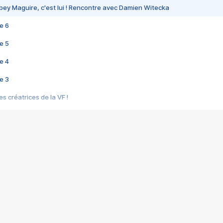
bey Maguire, c'est lui ! Rencontre avec Damien Witecka
e 6
e 5
e 4
e 3
s créatrices de la VF !
e 2
e 1
e Mektoub My Love arrive enfin ! Rencontre avec Shaïn Boumedine et Sal
i : après Toni en famille
elle réalise le bouleversant Dites lui que je l'aime
ais ! Rencontre autour de Vie privée de Rebecca Zlotowski
 de Marguerite, Grave... Rencontre avec Ella Rumpf