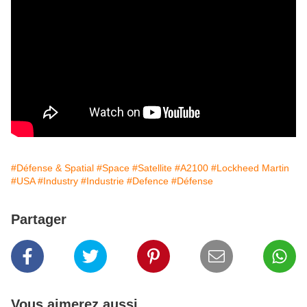
#Défense & Spatial
#Space
#Satellite
#A2100
#Lockheed Martin
#USA
#Industry
#Industrie
#Defence
#Défense
Partager
Vous aimerez aussi