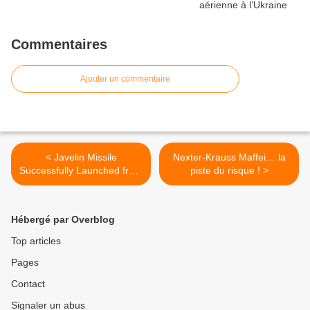
Commentaires
Ajouter un commentaire
< Javelin Missile
Nexter-Krauss Maffei… la
Successfully Launched from
piste du risque ! >
Turreted Vehicle
Hébergé par Overblog
Top articles
Pages
Contact
Signaler un abus