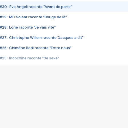
#30 : Eve Angeli raconte "Avant de partir"
#29 : MC Solaar raconte "Bouge de là"
28 : Lorie raconte "Je vais vite"
#27 : Christophe Willem raconte "Jacques a dit"
#26 : Chimène Badi raconte "Entre nous"
#25 : Indochine raconte "3e sexe"
#24 : Zaho raconte "C'est chelou"
#23 : Patrick Bruel raconte "Au café des délices"
#22 : Kyo raconte "Le chemin"
#21 : Nolwenn Leroy raconte "Cassé"
#20 : Patrick Hernandez raconte "Born to be alive"
#19 : Lorie raconte "Près de moi"