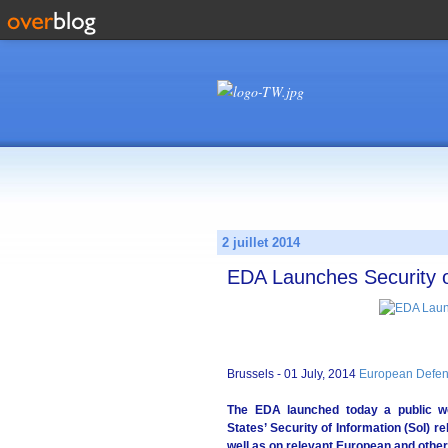
2 juillet 2014
EDA Launches Security o
Brussels - 01 July, 2014
European Defen
The EDA launched today a public web
States’ Security of Information (SoI) 
well as on relevant European and othe