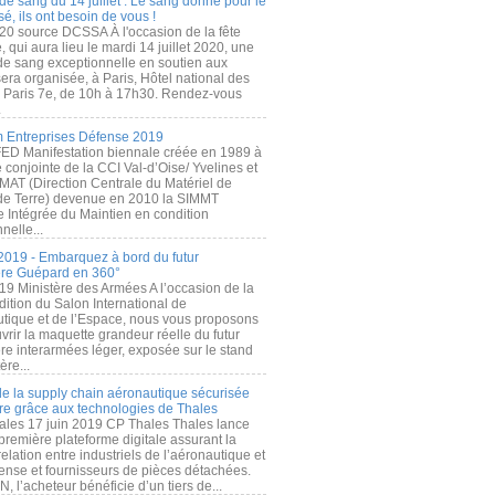
de sang du 14 juillet : Le sang donné pour le
é, ils ont besoin de vous !
20 source DCSSA À l'occasion de la fête
, qui aura lieu le mardi 14 juillet 2020, une
 de sang exceptionnelle en soutien aux
era organisée, à Paris, Hôtel national des
s Paris 7e, de 10h à 17h30. Rendez-vous
.
 Entreprises Défense 2019
FED Manifestation biennale créée en 1989 à
ive conjointe de la CCI Val-d’Oise/ Yvelines et
MAT (Direction Centrale du Matériel de
de Terre) devenue en 2010 la SIMMT
e Intégrée du Maintien en condition
nelle...
2019 - Embarquez à bord du futur
ère Guépard en 360°
19 Ministère des Armées A l’occasion de la
ition du Salon International de
utique et de l’Espace, nous vous proposons
rir la maquette grandeur réelle du futur
ère interarmées léger, exposée sur le stand
ère...
 de la supply chain aéronautique sécurisée
re grâce aux technologies de Thales
ales 17 juin 2019 CP Thales Thales lance
première plateforme digitale assurant la
elation entre industriels de l’aéronautique et
fense et fournisseurs de pièces détachées.
, l’acheteur bénéficie d’un tiers de...