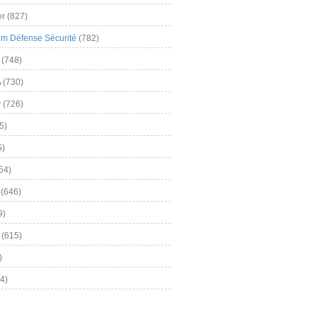
er
(827)
m Défense Sécurité
(782)
(748)
A
(730)
y
(726)
5)
5)
54)
(646)
9)
(615)
)
4)