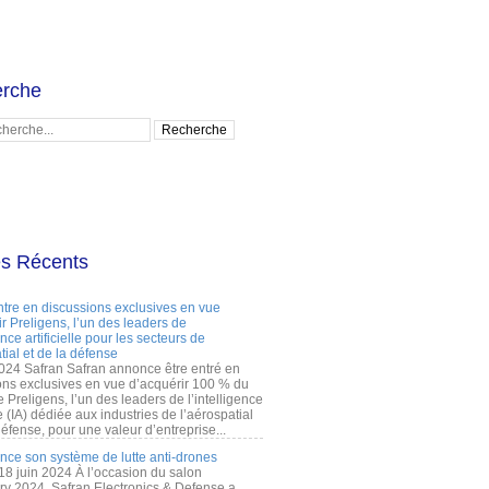
rche
es Récents
ntre en discussions exclusives en vue
r Preligens, l’un des leaders de
gence artificielle pour les secteurs de
tial et de la défense
2024 Safran Safran annonce être entré en
ons exclusives en vue d’acquérir 100 % du
e Preligens, l’un des leaders de l’intelligence
lle (IA) dédiée aux industries de l’aérospatial
défense, pour une valeur d’entreprise...
ance son système de lutte anti-drones
 18 juin 2024 À l’occasion du salon
ry 2024, Safran Electronics & Defense a