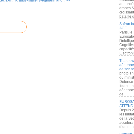
ech Air...
Krauss-Maffei Wegmann and... >>
annoncé l
drones S
croissan
bataille q
Safran la
ACE
Paris, le
Eurosato
l’intelli
Cognitive
capacité
Electroni
Thales v
aérienne 
de son te
photo Th
du minist
Défense 
fournitu
aérienne
de...
EUROSAT
ATTEND
Depuis 2
les muta
de la Sé
accélérat
d’un nouv