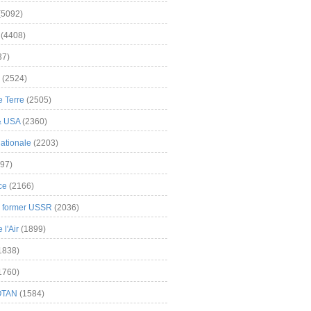
(5092)
(4408)
37)
(2524)
 Terre
(2505)
& USA
(2360)
ationale
(2203)
97)
ce
(2166)
& former USSR
(2036)
l'Air
(1899)
1838)
1760)
OTAN
(1584)