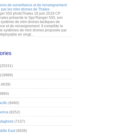
ions de surveillance et de renseignement
 par les mini drones de Thales
er 550 photoThales 18 juin 2019 CP
hales présente le Spy’Ranger 550, son
système de mini drones tactiques de
nce et de renseignement. Il complète la
 systèmes de mini drones proposée par
éployable en vingt...
ories
(20241)
(18989)
14639)
9884)
cific
(8460)
erica
(8252)
 Maghreb
(7157)
iddle East
(6838)