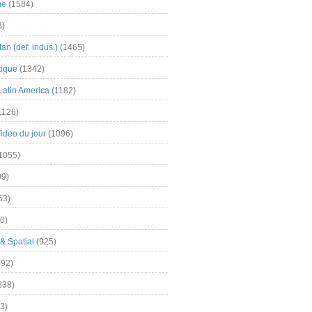
me
(1584)
3)
an (def. indus.)
(1465)
tique
(1342)
Latin America
(1182)
1126)
Video du jour
(1096)
1055)
9)
63)
0)
& Spatial
(925)
92)
838)
3)