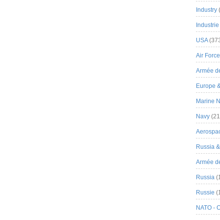
Industry
Industrie
USA
(37
Air Force
Armée de
Europe 
Marine N
Navy
(21
Aerospa
Russia 
Armée de 
Russia
(
Russie
(
NATO - 