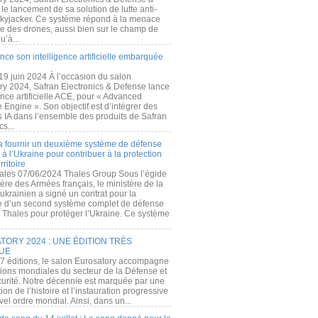
e lancement de sa solution de lutte anti-
kyjacker. Ce système répond à la menace
te des drones, aussi bien sur le champ de
u’à...
nce son intelligence artificielle embarquée
 19 juin 2024 À l’occasion du salon
ry 2024, Safran Electronics & Defense lance
gence artificielle ACE, pour « Advanced
 Engine ». Son objectif est d’intégrer des
s IA dans l’ensemble des produits de Safran
cs...
a fournir un deuxième système de défense
à l’Ukraine pour contribuer à la protection
rritoire
ales 07/06/2024 Thales Group Sous l’égide
ère des Armées français, le ministère de la
ukrainien a signé un contrat pour la
re d’un second système complet de défense
 Thales pour protéger l’Ukraine. Ce système
ORY 2024 : UNE ÉDITION TRÈS
UE
7 éditions, le salon Eurosatory accompagne
tions mondiales du secteur de la Défense et
curité. Notre décennie est marquée par une
ion de l’histoire et l’instauration progressive
el ordre mondial. Ainsi, dans un...