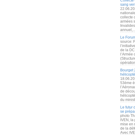
Collecte 
sang vers
22.06.20
nationale
collecte
armées s
Invalide
annuel,..
Le Forum
source: 
l’initiat
de la DC
l’Armée 
(Structur
opération
Bourget 
hélicopt
18.06.20
53ème éd
l’Aérona
de découv
hélicopt
du minist
Le futur
se prépa
photo Th
IVEN, la 
mise en r
de la dé
Avec IVEN