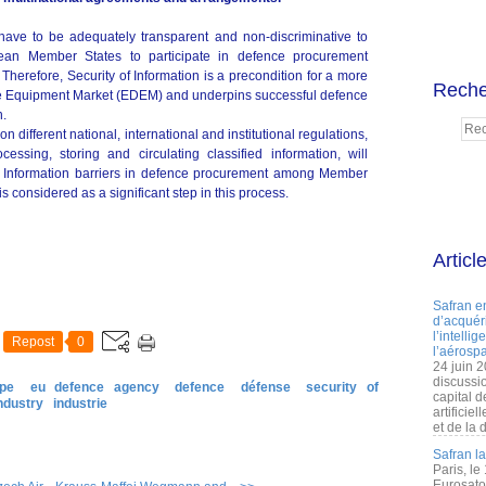
 have to be adequately transparent and non-discriminative to
pean Member States to participate in defence procurement
herefore, Security of Information is a precondition for a more
Reche
 Equipment Market (EDEM) and underpins successful defence
n.
 different national, international and institutional regulations,
sing, storing and circulating classified information, will
of Information barriers in defence procurement among Member
s considered as a significant step in this process.
Articl
Safran e
d’acquéri
l’intelli
Repost
0
l’aérospa
24 juin 
discussi
pe
eu defence agency
defence
défense
security of
capital d
ndustry
industrie
artificie
et de la 
Safran l
Paris, le
Eurosato