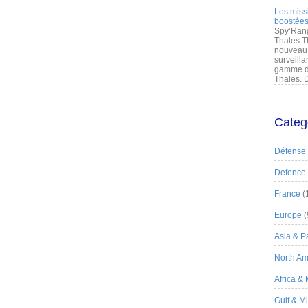
Les miss
boostées
Spy’Rang
Thales T
nouveau 
surveilla
gamme de
Thales. D
Categ
Défense
Defence
France
(
Europe
(
Asia & Pa
North Am
Africa &
Gulf & M