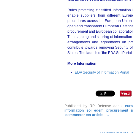
Rules protecting classified information
enable suppliers from different Euro
procedures across the European Union. T
open and transparent European Defence
procurement and European collaboratio
The mapping and sharing of information on
arrangements and agreements on proces
contribute towards removing Security 
States. The launch of the EDA SoI Portal i
More Information
EDA Security of Information Portal
Published by RP Defense
dans
euro
information
soi
edem
procurement
i
commenter cet article
…