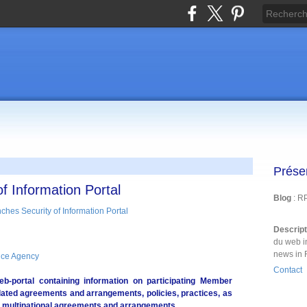
Prése
f Information Portal
Blog
: R
Descrip
du web i
news in 
ce Agency
Contact
-portal containing information on participating Member
related agreements and arrangements, policies, practices, as
r multinational agreements and arrangements.