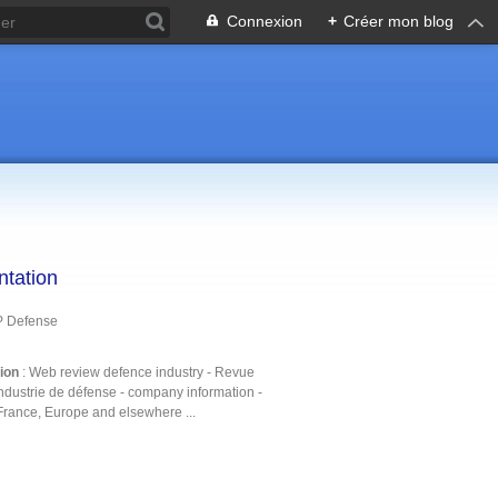
Connexion
+
Créer mon blog
ntation
P Defense
tion
: Web review defence industry - Revue
ndustrie de défense - company information -
France, Europe and elsewhere ...