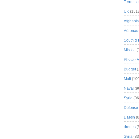
Terroris
UK
(151
Afghanist
Aéronau
South & 
Missile
(
Photo - 
Budget
(
Mali
(100
Naval
(9
Syrie
(96
Défense 
Daesh
(8
drones
(
Syria
(83