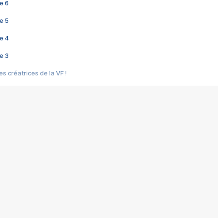
e 6
e 5
e 4
e 3
s créatrices de la VF !
e 2
e 1
e Mektoub My Love arrive enfin ! Rencontre avec Shaïn Boumedine et Sal
i : après Toni en famille
elle réalise le bouleversant Dites lui que je l'aime
ais ! Rencontre autour de Vie privée de Rebecca Zlotowski
 de Marguerite, Grave... Rencontre avec Ella Rumpf
 Les Rêveurs, un film intime sur la santé mentale