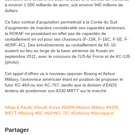
à environ 1 000 milliards de wons, soit environ 940 millions de
dollars.
Ce futur contrat d’acquisition permettrait à la Corée du Sud
d’augmenter de manière considérable ses capacités aériennes,
la ROKAF ne possédant en effet pas de capacités de
ravitaillement en vol pour ses chasseurs (F-15K, F-16C, F-5E, F-
4E/RF-4C). Des entraînements au ravitaillement de KF-16
avaient eu lieu au large de la base aérienne de Kusan en
septembre 2011, avec le concours de l’US Air Force et de KC-135
(photo).
Cet appel d’offres va à nouveau opposer Boeing et Airbus
Military, l’avionneur américain étant en position de proposer le
futur KC-46A ou son KC-767, tandis que la division d’EADS
tentera de positionner son A330 MRTT sur le marché.
#Asia & Pacific
#South Korea
#DAPA
#Airbus Military
#A330
MRTT
#Boeing
#KC-46A
#KC-767
#Defence
#Aerospace
Partager