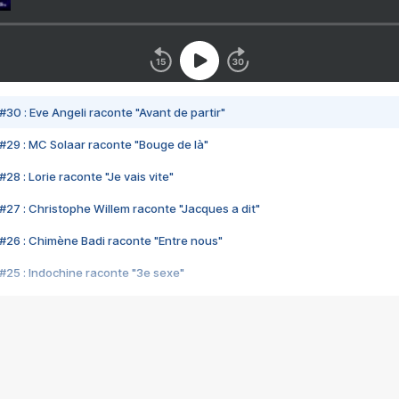
#30 : Eve Angeli raconte "Avant de partir"
#29 : MC Solaar raconte "Bouge de là"
28 : Lorie raconte "Je vais vite"
#27 : Christophe Willem raconte "Jacques a dit"
#26 : Chimène Badi raconte "Entre nous"
#25 : Indochine raconte "3e sexe"
#24 : Zaho raconte "C'est chelou"
#23 : Patrick Bruel raconte "Au café des délices"
#22 : Kyo raconte "Le chemin"