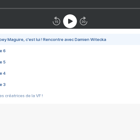
bey Maguire, c'est lui ! Rencontre avec Damien Witecka
e 6
e 5
e 4
e 3
s créatrices de la VF !
e 2
e 1
e Mektoub My Love arrive enfin ! Rencontre avec Shaïn Boumedine et Sal