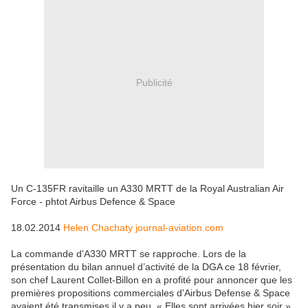
Publicité
Un C-135FR ravitaille un A330 MRTT de la Royal Australian Air
Force - phtot Airbus Defence & Space
18.02.2014
Helen Chachaty journal-aviation.com
La commande d'A330 MRTT se rapproche. Lors de la
présentation du bilan annuel d’activité de la DGA ce 18 février,
son chef Laurent Collet-Billon en a profité pour annoncer que les
premières propositions commerciales d'Airbus Defense & Space
avaient été transmises il y a peu. « Elles sont arrivées hier soir »,