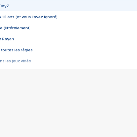
 DayZ
 a 13 ans (et vous l'avez ignoré)
e (littéralement)
im Rayan
 toutes les règles
s les jeux vidéo
us choquant de Rockstar ? - Le scandale BULLY
e plus moche de Steam
du RÊVE tourne au CAUCHEMAR
pendant 8 heures
it… à tort
umiliés par un jeu vidéo