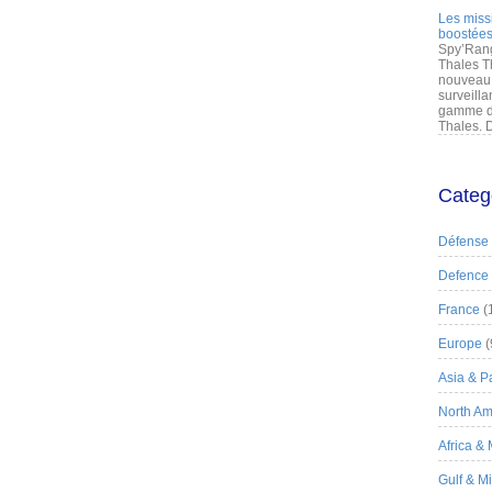
Les miss
boostées
Spy’Rang
Thales T
nouveau 
surveilla
gamme de
Thales. D
Categ
Défense
Defence
France
(
Europe
(
Asia & Pa
North Am
Africa &
Gulf & M