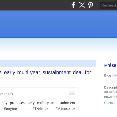
Prése
rly multi-year sustainment deal for
Blog
: R
Descrip
du web i
efense
)
news in 
tney
proposes early multi-year sustainment
Contact
#engine
-
#Defence
#Aerospace