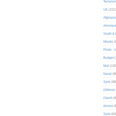
Terroris
UK
(151
Afghanist
Aéronau
South & 
Missile
(
Photo - 
Budget
(
Mali
(100
Naval
(9
Syrie
(96
Défense 
Daesh
(8
drones
(
Syria
(83