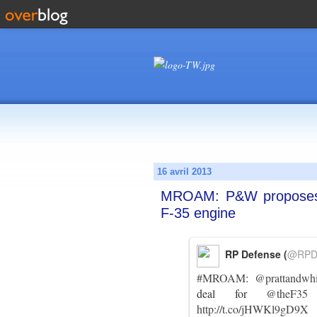
16 avril 2013
MROAM: P&W proposes ea
F-35 engine
RP Defense (
@RPD
#MROAM
:
@prattandwhi
deal for
@theF35
http://t.co/jHWKl9gD9X