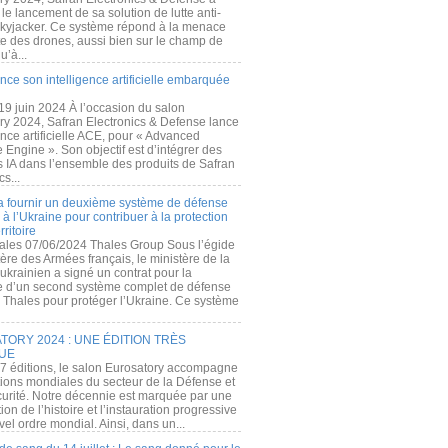
e lancement de sa solution de lutte anti-
kyjacker. Ce système répond à la menace
te des drones, aussi bien sur le champ de
u’à...
nce son intelligence artificielle embarquée
 19 juin 2024 À l’occasion du salon
ry 2024, Safran Electronics & Defense lance
gence artificielle ACE, pour « Advanced
 Engine ». Son objectif est d’intégrer des
s IA dans l’ensemble des produits de Safran
cs...
a fournir un deuxième système de défense
à l’Ukraine pour contribuer à la protection
rritoire
ales 07/06/2024 Thales Group Sous l’égide
ère des Armées français, le ministère de la
ukrainien a signé un contrat pour la
re d’un second système complet de défense
 Thales pour protéger l’Ukraine. Ce système
ORY 2024 : UNE ÉDITION TRÈS
UE
7 éditions, le salon Eurosatory accompagne
tions mondiales du secteur de la Défense et
curité. Notre décennie est marquée par une
ion de l’histoire et l’instauration progressive
el ordre mondial. Ainsi, dans un...