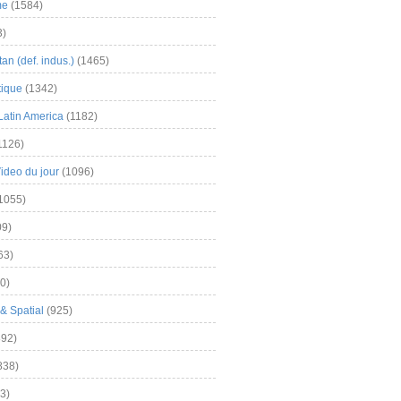
me
(1584)
3)
an (def. indus.)
(1465)
tique
(1342)
Latin America
(1182)
1126)
Video du jour
(1096)
1055)
9)
63)
0)
& Spatial
(925)
92)
838)
3)