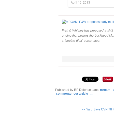
April 16, 2013
Pratt & Whitney has proposed a shift t
engine that powers the Lockheed Mart
a "double-digit" percentage.
Published by RP Defense
dans
mroam
commenter cet article
…
<< Yard Says CVN 78 Fl