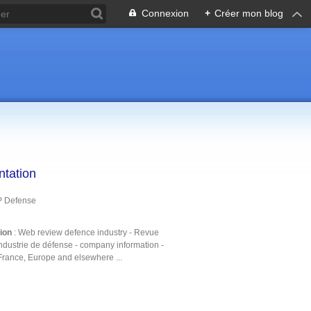
Connexion
+
Créer mon blog
ntation
P Defense
tion
: Web review defence industry - Revue
ndustrie de défense - company information -
France, Europe and elsewhere ...