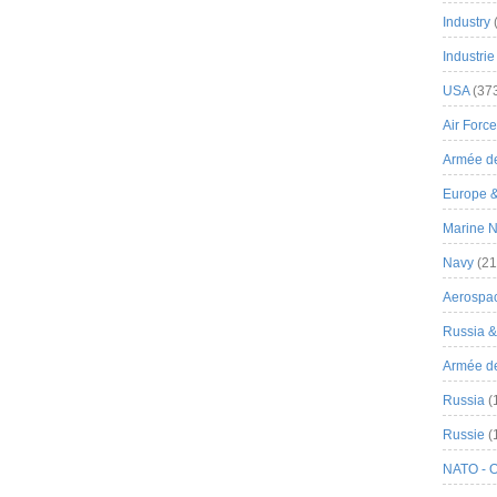
Industry
Industrie
USA
(37
Air Force
Armée de
Europe 
Marine N
Navy
(21
Aerospa
Russia 
Armée de 
Russia
(
Russie
(
NATO - 