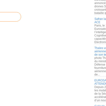
annoncé l
drones S
croissan
bataille q
Safran la
ACE
Paris, le
Eurosato
l’intelli
Cognitive
capacité
Electroni
Thales v
aérienne 
de son te
photo Th
du minist
Défense 
fournitu
aérienne
de...
EUROSAT
ATTEND
Depuis 2
les muta
de la Sé
accélérat
d’un nouv