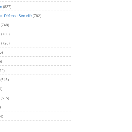
er
(827)
m Défense Sécurité
(782)
(748)
A
(730)
y
(726)
5)
5)
54)
(646)
9)
(615)
)
4)