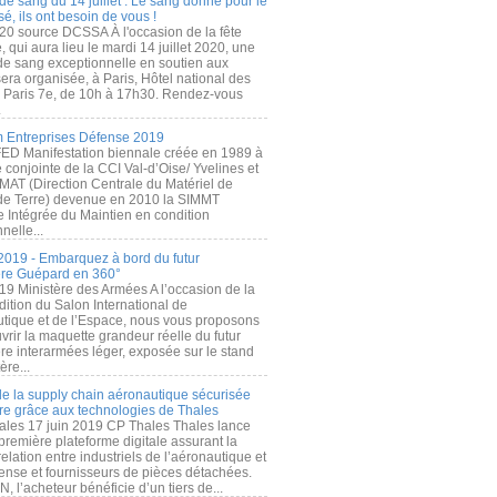
de sang du 14 juillet : Le sang donné pour le
é, ils ont besoin de vous !
20 source DCSSA À l'occasion de la fête
, qui aura lieu le mardi 14 juillet 2020, une
 de sang exceptionnelle en soutien aux
era organisée, à Paris, Hôtel national des
s Paris 7e, de 10h à 17h30. Rendez-vous
.
 Entreprises Défense 2019
FED Manifestation biennale créée en 1989 à
ive conjointe de la CCI Val-d’Oise/ Yvelines et
MAT (Direction Centrale du Matériel de
de Terre) devenue en 2010 la SIMMT
e Intégrée du Maintien en condition
nelle...
2019 - Embarquez à bord du futur
ère Guépard en 360°
19 Ministère des Armées A l’occasion de la
ition du Salon International de
utique et de l’Espace, nous vous proposons
rir la maquette grandeur réelle du futur
ère interarmées léger, exposée sur le stand
ère...
 de la supply chain aéronautique sécurisée
re grâce aux technologies de Thales
ales 17 juin 2019 CP Thales Thales lance
première plateforme digitale assurant la
elation entre industriels de l’aéronautique et
fense et fournisseurs de pièces détachées.
, l’acheteur bénéficie d’un tiers de...