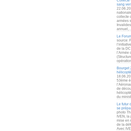
Collecte 
sang vers
22.06.20
nationale
collecte
armées s
Invalide
annuel,..
Le Forum
source: 
l’initiat
de la DC
l’Armée 
(Structur
opération
Bourget 
hélicopt
18.06.20
53ème éd
l’Aérona
de découv
hélicopt
du minist
Le futur
se prépa
photo Th
IVEN, la 
mise en r
de la dé
Avec IVEN