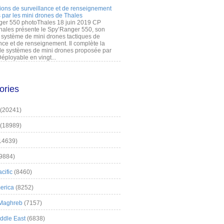
ions de surveillance et de renseignement
 par les mini drones de Thales
er 550 photoThales 18 juin 2019 CP
hales présente le Spy’Ranger 550, son
système de mini drones tactiques de
nce et de renseignement. Il complète la
 systèmes de mini drones proposée par
éployable en vingt...
ories
(20241)
(18989)
14639)
9884)
cific
(8460)
erica
(8252)
 Maghreb
(7157)
iddle East
(6838)