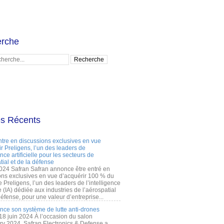
rche
es Récents
ntre en discussions exclusives en vue
r Preligens, l’un des leaders de
gence artificielle pour les secteurs de
tial et de la défense
2024 Safran Safran annonce être entré en
ons exclusives en vue d’acquérir 100 % du
e Preligens, l’un des leaders de l’intelligence
lle (IA) dédiée aux industries de l’aérospatial
défense, pour une valeur d’entreprise...
ance son système de lutte anti-drones
 18 juin 2024 À l’occasion du salon
ry 2024, Safran Electronics & Defense a