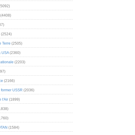
(5092)
(4408)
37)
(2524)
 Terre
(2505)
& USA
(2360)
ationale
(2203)
97)
ce
(2166)
& former USSR
(2036)
l'Air
(1899)
1838)
1760)
OTAN
(1584)