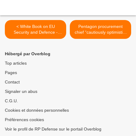
< White Book on EU
Pentagon procurement
Security and Defence -
chief “cautiously optimistic”
Subcommittee on Security
about F-35 production
and Defence
ramp-up >
Hébergé par Overblog
Top articles
Pages
Contact
Signaler un abus
C.G.U.
Cookies et données personnelles
Préférences cookies
Voir le profil de RP Defense sur le portail Overblog