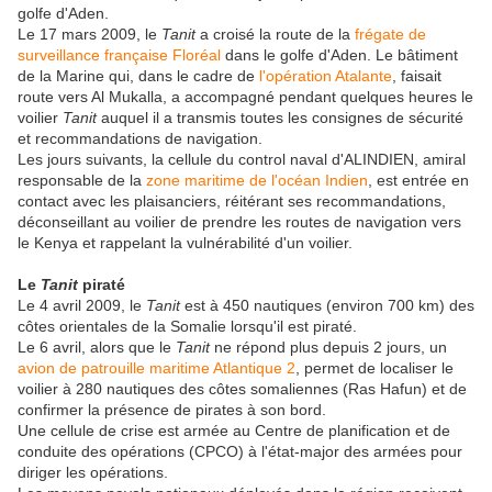
golfe d'Aden.
Le 17 mars 2009, le
Tanit
a croisé la route de la
frégate de
surveillance française Floréal
dans le golfe d'Aden. Le bâtiment
de la Marine qui, dans le cadre de
l'opération Atalante
, faisait
route vers Al Mukalla, a accompagné pendant quelques heures le
voilier
Tanit
auquel il a transmis toutes les consignes de sécurité
et recommandations de navigation.
Les jours suivants, la cellule du control naval d'ALINDIEN, amiral
responsable de la
zone maritime de l'océan Indien
, est entrée en
contact avec les plaisanciers, réitérant ses recommandations,
déconseillant au voilier de prendre les routes de navigation vers
le Kenya et rappelant la vulnérabilité d'un voilier.
Le
Tanit
piraté
Le 4 avril 2009, le
Tanit
est à 450 nautiques (environ 700 km) des
côtes orientales de la Somalie lorsqu'il est piraté.
Le 6 avril, alors que le
Tanit
ne répond plus depuis 2 jours, un
avion de patrouille maritime Atlantique 2
, permet de localiser le
voilier à 280 nautiques des côtes somaliennes (Ras Hafun) et de
confirmer la présence de pirates à son bord.
Une cellule de crise est armée au Centre de planification et de
conduite des opérations (CPCO) à l'état-major des armées pour
diriger les opérations.