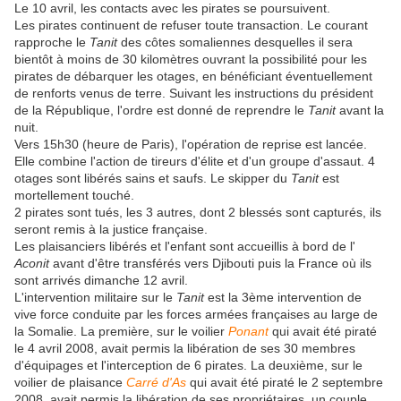
Le 10 avril, les contacts avec les pirates se poursuivent.
Les pirates continuent de refuser toute transaction. Le courant
rapproche le
Tanit
des côtes somaliennes desquelles il sera
bientôt à moins de 30 kilomètres ouvrant la possibilité pour les
pirates de débarquer les otages, en bénéficiant éventuellement
de renforts venus de terre. Suivant les instructions du président
de la République, l'ordre est donné de reprendre le
Tanit
avant la
nuit.
Vers 15h30 (heure de Paris), l'opération de reprise est lancée.
Elle combine l'action de tireurs d'élite et d'un groupe d'assaut. 4
otages sont libérés sains et saufs. Le skipper du
Tanit
est
mortellement touché.
2 pirates sont tués, les 3 autres, dont 2 blessés sont capturés, ils
seront remis à la justice française.
Les plaisanciers libérés et l'enfant sont accueillis à bord de l'
Aconit
avant d'être transférés vers Djibouti puis la France où ils
sont arrivés dimanche 12 avril.
L'intervention militaire sur le
Tanit
est la 3ème intervention de
vive force conduite par les forces armées françaises au large de
la Somalie. La première, sur le voilier
Ponant
qui avait été piraté
le 4 avril 2008, avait permis la libération de ses 30 membres
d'équipages et l'interception de 6 pirates. La deuxième, sur le
voilier de plaisance
Carré d'As
qui avait été piraté le 2 septembre
2008, avait permis la libération de ses propriétaires, un couple