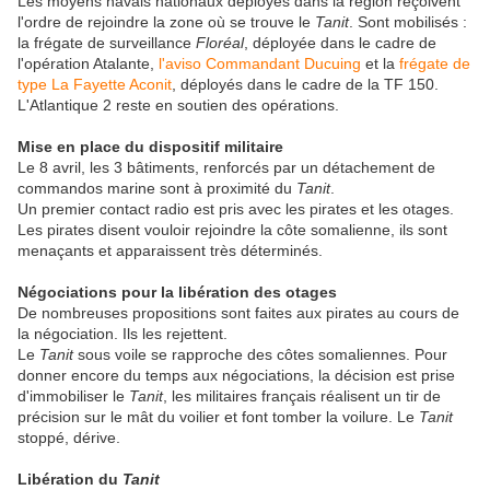
Les moyens navals nationaux déployés dans la région reçoivent
l'ordre de rejoindre la zone où se trouve le
Tanit
. Sont mobilisés :
la frégate de surveillance
Floréal
, déployée dans le cadre de
l'opération Atalante,
l'aviso Commandant Ducuing
et la
frégate de
type La Fayette Aconit
, déployés dans le cadre de la TF 150.
L'Atlantique 2 reste en soutien des opérations.
Mise en place du dispositif militaire
Le 8 avril, les 3 bâtiments, renforcés par un détachement de
commandos marine sont à proximité du
Tanit
.
Un premier contact radio est pris avec les pirates et les otages.
Les pirates disent vouloir rejoindre la côte somalienne, ils sont
menaçants et apparaissent très déterminés.
Négociations pour la libération des otages
De nombreuses propositions sont faites aux pirates au cours de
la négociation. Ils les rejettent.
Le
Tanit
sous voile se rapproche des côtes somaliennes. Pour
donner encore du temps aux négociations, la décision est prise
d'immobiliser le
Tanit
, les militaires français réalisent un tir de
précision sur le mât du voilier et font tomber la voilure. Le
Tanit
stoppé, dérive.
Libération du
Tanit