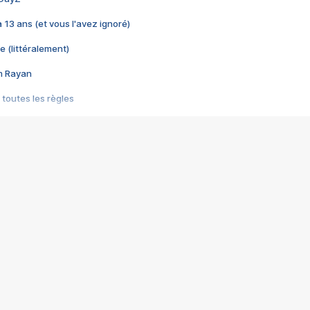
 a 13 ans (et vous l'avez ignoré)
e (littéralement)
im Rayan
 toutes les règles
s les jeux vidéo
us choquant de Rockstar ? - Le scandale BULLY
e plus moche de Steam
du RÊVE tourne au CAUCHEMAR
pendant 8 heures
it… à tort
umiliés par un jeu vidéo
ire - Final Fantasy 8