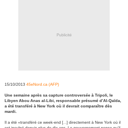
Publicité
15/10/2013
45eNord.ca (AFP)
Une semaine après sa capture controversée à Tripoli, le
Libyen Abou Anas al-Libi, responsable présumé d’Al-Qaïda,
a été transféré à New York où il devrait comparaître dès
mardi.
Il a été «transféré ce week-end [...] directement à New York où il
est inculpé depuis plus de dix ans. Le gouvernement pense qu’il