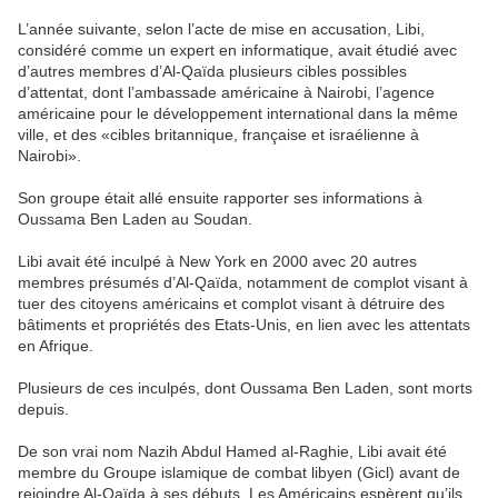
L’année suivante, selon l’acte de mise en accusation, Libi,
considéré comme un expert en informatique, avait étudié avec
d’autres membres d’Al-Qaïda plusieurs cibles possibles
d’attentat, dont l’ambassade américaine à Nairobi, l’agence
américaine pour le développement international dans la même
ville, et des «cibles britannique, française et israélienne à
Nairobi».
Son groupe était allé ensuite rapporter ses informations à
Oussama Ben Laden au Soudan.
Libi avait été inculpé à New York en 2000 avec 20 autres
membres présumés d’Al-Qaïda, notamment de complot visant à
tuer des citoyens américains et complot visant à détruire des
bâtiments et propriétés des Etats-Unis, en lien avec les attentats
en Afrique.
Plusieurs de ces inculpés, dont Oussama Ben Laden, sont morts
depuis.
De son vrai nom Nazih Abdul Hamed al-Raghie, Libi avait été
membre du Groupe islamique de combat libyen (Gicl) avant de
rejoindre Al-Qaïda à ses débuts. Les Américains espèrent qu’ils