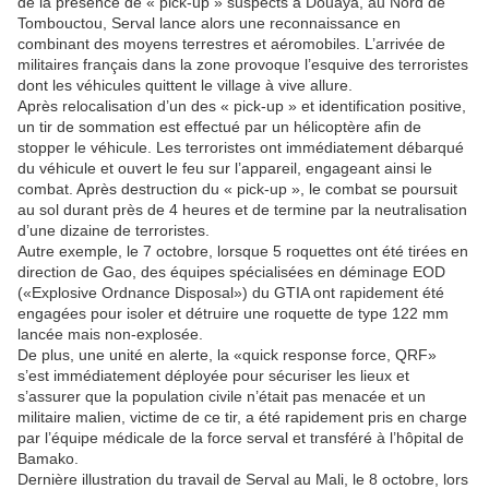
de la présence de « pick-up » suspects à Douaya, au Nord de
Tombouctou, Serval lance alors une reconnaissance en
combinant des moyens terrestres et aéromobiles. L’arrivée de
militaires français dans la zone provoque l’esquive des terroristes
dont les véhicules quittent le village à vive allure.
Après relocalisation d’un des « pick-up » et identification positive,
un tir de sommation est effectué par un hélicoptère afin de
stopper le véhicule. Les terroristes ont immédiatement débarqué
du véhicule et ouvert le feu sur l’appareil, engageant ainsi le
combat. Après destruction du « pick-up », le combat se poursuit
au sol durant près de 4 heures et de termine par la neutralisation
d’une dizaine de terroristes.
Autre exemple, le 7 octobre, lorsque 5 roquettes ont été tirées en
direction de Gao, des équipes spécialisées en déminage EOD
(«Explosive Ordnance Disposal») du GTIA ont rapidement été
engagées pour isoler et détruire une roquette de type 122 mm
lancée mais non-explosée.
De plus, une unité en alerte, la «quick response force, QRF»
s’est immédiatement déployée pour sécuriser les lieux et
s’assurer que la population civile n’était pas menacée et un
militaire malien, victime de ce tir, a été rapidement pris en charge
par l’équipe médicale de la force serval et transféré à l’hôpital de
Bamako.
Dernière illustration du travail de Serval au Mali, le 8 octobre, lors