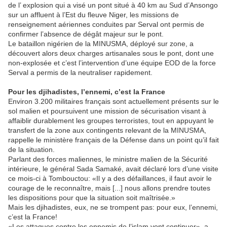
de l’ explosion qui a visé un pont situé à 40 km au Sud d’Ansongo
sur un affluent à l’Est du fleuve Niger, les missions de
renseignement aériennes conduites par Serval ont permis de
confirmer l’absence de dégât majeur sur le pont.
Le bataillon nigérien de la MINUSMA, déployé sur zone, a
découvert alors deux charges artisanales sous le pont, dont une
non-explosée et c’est l’intervention d’une équipe EOD de la force
Serval a permis de la neutraliser rapidement.
Pour les djihadistes, l’ennemi, c’est la France
Environ 3.200 militaires français sont actuellement présents sur le
sol malien et poursuivent une mission de sécurisation visant à
affaiblir durablement les groupes terroristes, tout en appuyant le
transfert de la zone aux contingents relevant de la MINUSMA,
rappelle le ministère français de la Défense dans un point qu’il fait
de la situation.
Parlant des forces maliennes, le ministre malien de la Sécurité
intérieure, le général Sada Samaké, avait déclaré lors d’une visite
ce mois-ci à Tombouctou: «Il y a des défaillances, il faut avoir le
courage de le reconnaître, mais [...] nous allons prendre toutes
les dispositions pour que la situation soit maîtrisée.»
Mais les djihadistes, eux, ne se trompent pas: pour eux, l’ennemi,
c’est la France!
«Les attaques contre les ennemis de l’islam vont continuer», a