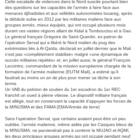
Cette escalade de violences dans le Nord suscite pourtant bien
des questions sur les capacités de l’armée à faire face aux
menaces djihadistes et aux velléités autonomistes touareg, après
la débâcle subie en 2012 par les militaires maliens face aux
groupes armés, mieux équipés, qui ont occupé plusieurs mois
durant ces vastes régions allant de Kidal à Tombouctou et à Gao.
Le général français Grégoire de Saint-Quentin, ex-patron de
l’opération Serval qui a libéré le Nord malien du joug des
extrémistes liés à Al-Qaïda, déclarait en juillet dernier que le Mali
n’est pas «complètement stabilisé» malgré «une dynamique de
succès militaires répétés» et, en juillet aussi, le général François
Lecointre, commandant de la mission européenne chargée de la
formation de l’armée malienne (EUTM Mali), a estimé qu’il
faudrait au moins un an de plus pour mener sa tâche à son
terme.
Un VAB du peloton de soutien du 1er escadron du 1er REC
franchit un oued à pleine vitesse. Le dispositif militaire français
est allégé, tout en conservant la capacité d’appuyer les forces de
la MINUSMA et des FAMA (EMA/Armée de terre)
Sans l’opération Serval, que certains avaient peut-être un peu
oubliée, l’armée malienne, même aidée par les Casques bleus de
la MINUSMA, ne parviendrait pas à contenir le MUJAO et AQMI,
les deux principaux groupes armés qui ont occupé pendant neuf