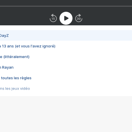
 DayZ
 a 13 ans (et vous l'avez ignoré)
e (littéralement)
im Rayan
 toutes les règles
s les jeux vidéo
us choquant de Rockstar ? - Le scandale BULLY
e plus moche de Steam
du RÊVE tourne au CAUCHEMAR
pendant 8 heures