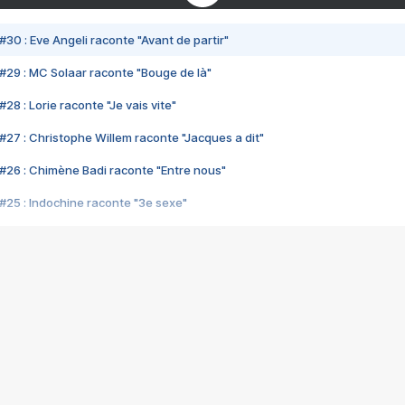
#30 : Eve Angeli raconte "Avant de partir"
#29 : MC Solaar raconte "Bouge de là"
28 : Lorie raconte "Je vais vite"
#27 : Christophe Willem raconte "Jacques a dit"
#26 : Chimène Badi raconte "Entre nous"
#25 : Indochine raconte "3e sexe"
#24 : Zaho raconte "C'est chelou"
#23 : Patrick Bruel raconte "Au café des délices"
#22 : Kyo raconte "Le chemin"
#21 : Nolwenn Leroy raconte "Cassé"
#20 : Patrick Hernandez raconte "Born to be alive"
#19 : Lorie raconte "Près de moi"