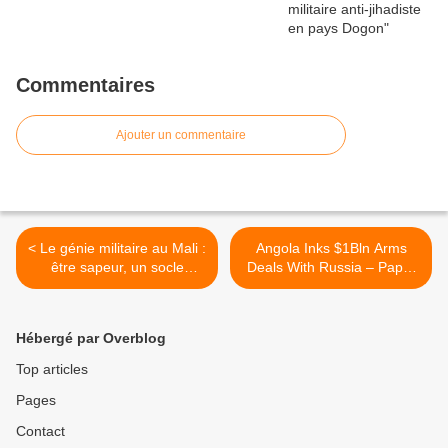
Commentaires
Ajouter un commentaire
< Le génie militaire au Mali :
Angola Inks $1Bln Arms
être sapeur, un socle
Deals With Russia – Paper
commun 4/4
>
Hébergé par Overblog
Top articles
Pages
Contact