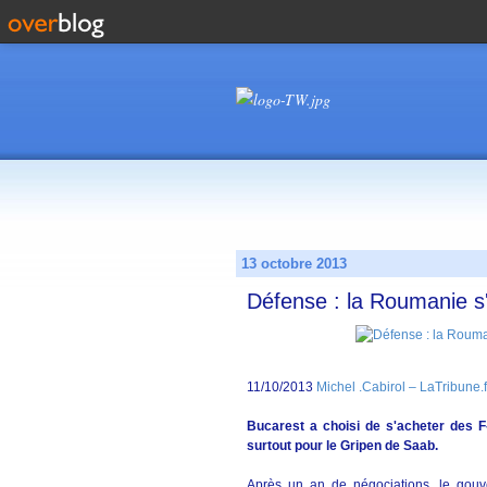
13 octobre 2013
Défense : la Roumanie s
11/10/2013
Michel .Cabirol – LaTribune.
Bucarest a choisi de s'acheter des F-
surtout pour le Gripen de Saab.
Après un an de négociations, le gouv