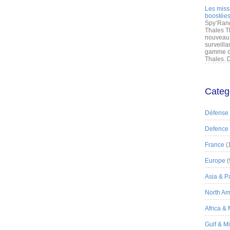
Les miss
boostées
Spy’Rang
Thales T
nouveau 
surveilla
gamme de
Thales. D
Categ
Défense
Defence
France
(
Europe
(
Asia & Pa
North Am
Africa &
Gulf & M