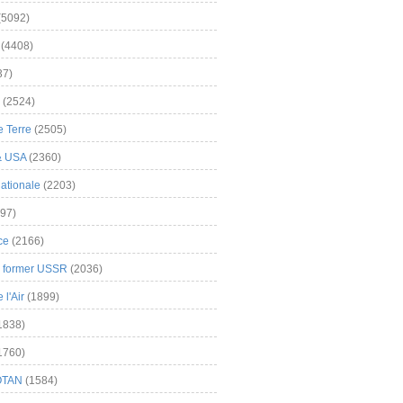
(5092)
(4408)
37)
(2524)
 Terre
(2505)
& USA
(2360)
ationale
(2203)
97)
ce
(2166)
& former USSR
(2036)
l'Air
(1899)
1838)
1760)
OTAN
(1584)