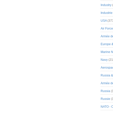
Industry
Industrie
USA
(37
Air Force
Armée de
Europe 
Marine N
Navy
(21
Aerospa
Russia 
Armée de 
Russia
(
Russie
(
NATO - 