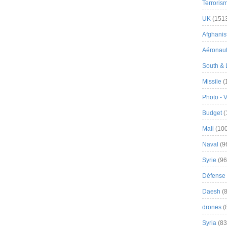
Terroris
UK
(151
Afghanist
Aéronau
South & 
Missile
(
Photo - 
Budget
(
Mali
(100
Naval
(9
Syrie
(96
Défense 
Daesh
(8
drones
(
Syria
(83