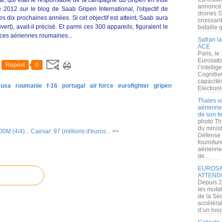
te, qui était le responsable de la campagne du Gripen en Inde
annoncé l
012 sur le blog de Saab Gripen International, l'objectif de
drones S
 dix prochaines années. Si cet objectif est atteint, Saab aura
croissan
t), avait-il précisé. Et parmi ces 300 appareils, figuraient le
bataille q
ces aériennes roumaines...
Safran la
ACE
Paris, le
Eurosato
Repost
0
l’intelli
Cognitive
capacité
 usa
roumanie
f-16
portugal
air force
eurofighter
gripen
Electroni
Thales v
aérienne 
de son te
photo Th
du minist
00M (4/4)...
Caesar: 97 (millions d'euros... >>
Défense 
fournitu
aérienne
de...
EUROSAT
ATTEND
Depuis 2
les muta
de la Sé
accélérat
d’un nouv