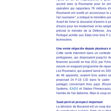
accord avec la Roumanie pour lui ve
opération qui rapportera 78 millions d'
Roumanie ont scellé un accord pour la 
l'air roumaine"
, a indiqué le ministère 
Avant de livrer la douzaine d'avions à p
d'euros pour les moderniser et les adapt
précisé le ministre de la Défense, Jo
Portugal achète aux Etats-Unis trois F-
techniciens.
Une vente négociée depuis plusieurs 
Cette vente intervient dans un contexte
portugaises, qui disposaient jusqu'ic
financier accordé en mai 2011 par l'Uni
oeuvre un exigeant programme de rigueur
Les Roumains, qui avaient lancé en 2007
de 48 appareils, avaient trois autres 
proposait 24 F-16 C/D dans le cadre d'
partage) concernant trois pays (Roum
Systems,
EADS
et l'italien Finmeccani
l'armée de l'air italienne. Mais le coup e
Saab perd un prospect important
La décision de Bucarest est un coup dur