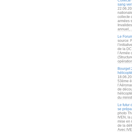
Collecte 
sang vers
22.06.20
nationale
collecte
armées s
Invalide
annuel,..
Le Forum
source: 
l’initiat
de la DC
l’Armée 
(Structur
opération
Bourget 
hélicopt
18.06.20
53ème éd
l’Aérona
de découv
hélicopt
du minist
Le futur
se prépa
photo Th
IVEN, la 
mise en r
de la dé
Avec IVEN