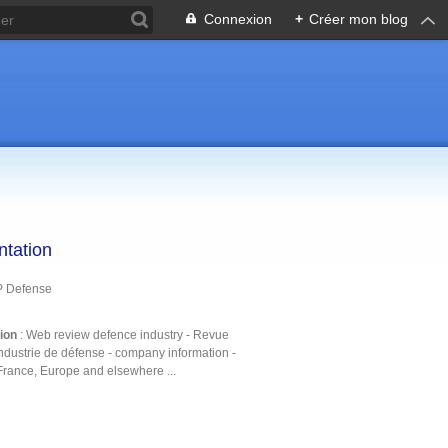
Connexion
+
Créer mon blog
ntation
P Defense
tion
: Web review defence industry - Revue
ndustrie de défense - company information -
France, Europe and elsewhere ...