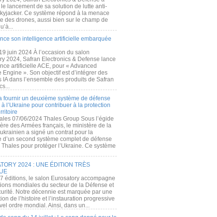
e lancement de sa solution de lutte anti-
kyjacker. Ce système répond à la menace
te des drones, aussi bien sur le champ de
u’à...
nce son intelligence artificielle embarquée
 19 juin 2024 À l’occasion du salon
ry 2024, Safran Electronics & Defense lance
gence artificielle ACE, pour « Advanced
 Engine ». Son objectif est d’intégrer des
s IA dans l’ensemble des produits de Safran
cs...
a fournir un deuxième système de défense
à l’Ukraine pour contribuer à la protection
rritoire
ales 07/06/2024 Thales Group Sous l’égide
ère des Armées français, le ministère de la
ukrainien a signé un contrat pour la
re d’un second système complet de défense
 Thales pour protéger l’Ukraine. Ce système
ORY 2024 : UNE ÉDITION TRÈS
UE
7 éditions, le salon Eurosatory accompagne
tions mondiales du secteur de la Défense et
curité. Notre décennie est marquée par une
ion de l’histoire et l’instauration progressive
el ordre mondial. Ainsi, dans un...