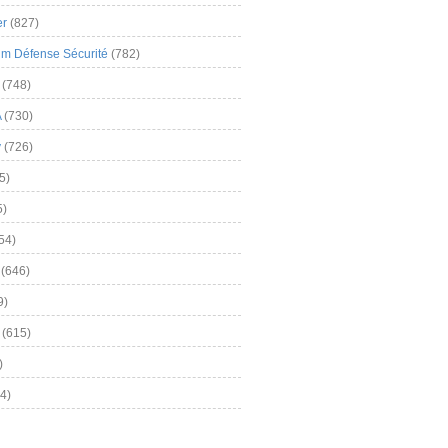
er
(827)
m Défense Sécurité
(782)
(748)
A
(730)
y
(726)
5)
5)
54)
(646)
9)
(615)
)
4)