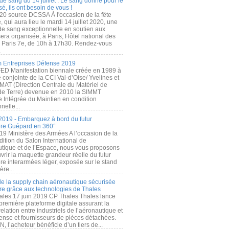
de sang du 14 juillet : Le sang donné pour le
é, ils ont besoin de vous !
20 source DCSSA À l'occasion de la fête
, qui aura lieu le mardi 14 juillet 2020, une
 de sang exceptionnelle en soutien aux
era organisée, à Paris, Hôtel national des
s Paris 7e, de 10h à 17h30. Rendez-vous
.
 Entreprises Défense 2019
FED Manifestation biennale créée en 1989 à
ive conjointe de la CCI Val-d’Oise/ Yvelines et
MAT (Direction Centrale du Matériel de
de Terre) devenue en 2010 la SIMMT
e Intégrée du Maintien en condition
nelle...
2019 - Embarquez à bord du futur
ère Guépard en 360°
19 Ministère des Armées A l’occasion de la
ition du Salon International de
utique et de l’Espace, nous vous proposons
rir la maquette grandeur réelle du futur
ère interarmées léger, exposée sur le stand
ère...
 de la supply chain aéronautique sécurisée
re grâce aux technologies de Thales
ales 17 juin 2019 CP Thales Thales lance
première plateforme digitale assurant la
elation entre industriels de l’aéronautique et
fense et fournisseurs de pièces détachées.
, l’acheteur bénéficie d’un tiers de...