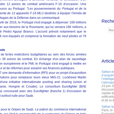
ndre 12 avions de combat américains F-16 d'occasion. Une
euros au Portugal.
"Les gouvernements du Portugal et de la
vente de 12 appareils F-16 MLU destinés à équiper l'Armée de
portugais de la Défense dans un communiqué.
Reche
artir de 2016, le Portugal s'est engagé à dépenser 108 millions
er aux besoins de la Roumanie, qui lui versera 186 millions, a
sé Pedro Aguiar Branco. L'accord prévoit notamment que le
16 non-équipés et comprend la formation de neuf pilotes et 79
mois
 de fortes restrictions budgétaires au sein des forces armées
i de 39 avions de combat. En échange d'un plan de sauvetage
Articl
on européenne et le FMI, le Portugal s'est engagé à mettre en
 et de réformes pour assainir ses finances publiques.
Safran e
 une demande d'information (RFI) pour un projet d'acquisition
d’acquéri
solutions pour remplacer leurs vieux MiG-21. Lockheed Martin
l’intelli
une initiative internationale pooling and sharing (union et
l’aérospa
24 juin 
anie, Hongrie et Croatie). Le consortium Eurofighter (BAE
discussi
ca) concourait avec des Eurofighter (tranche 1) d'occasion de
capital d
st surtout rude pour Saab.
artificie
et de la 
Safran l
 pour le Gripen de Saab. Le patron du commerce international
Paris, le
Eurosato