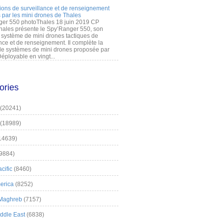
ions de surveillance et de renseignement
 par les mini drones de Thales
er 550 photoThales 18 juin 2019 CP
hales présente le Spy’Ranger 550, son
système de mini drones tactiques de
nce et de renseignement. Il complète la
 systèmes de mini drones proposée par
éployable en vingt...
ories
(20241)
(18989)
14639)
9884)
cific
(8460)
erica
(8252)
 Maghreb
(7157)
iddle East
(6838)