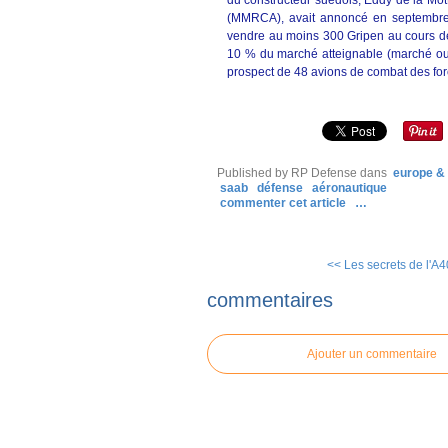
du constructeur suédois, Eddy de la Mot
(MMRCA), avait annoncé en septembre 2
vendre au moins 300 Gripen au cours des
10 % du marché atteignable (marché ouver
prospect de 48 avions de combat des for
Published by RP Defense
dans
europe &
saab
défense
aéronautique
commenter cet article
…
<< Les secrets de l'A4
commentaires
Ajouter un commentaire