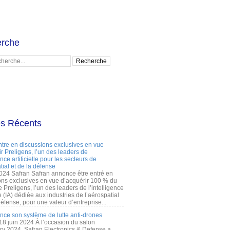
rche
es Récents
ntre en discussions exclusives en vue
r Preligens, l’un des leaders de
gence artificielle pour les secteurs de
tial et de la défense
2024 Safran Safran annonce être entré en
ons exclusives en vue d’acquérir 100 % du
e Preligens, l’un des leaders de l’intelligence
lle (IA) dédiée aux industries de l’aérospatial
défense, pour une valeur d’entreprise...
ance son système de lutte anti-drones
 18 juin 2024 À l’occasion du salon
ry 2024, Safran Electronics & Defense a