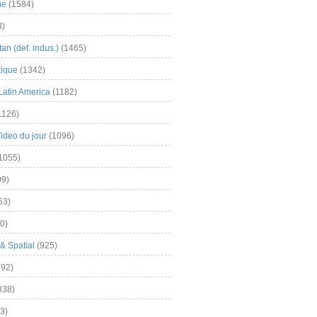
me
(1584)
3)
an (def. indus.)
(1465)
tique
(1342)
Latin America
(1182)
1126)
Video du jour
(1096)
1055)
9)
63)
0)
& Spatial
(925)
92)
838)
3)