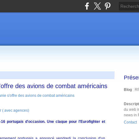
Prése
'offre des avions de combat américains
Blog
: R
Descrip
du web i
fr ( avec agences)
news in 
16 portugais d'occasion. Une claque pour l'Eurofighter et
Contact
ernement portugais a annoncé vendredi la conclusion d'un