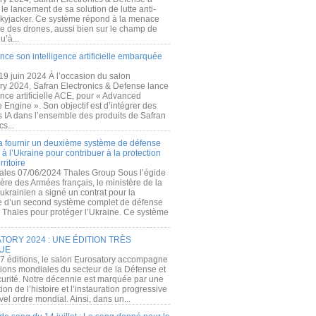
e lancement de sa solution de lutte anti-
kyjacker. Ce système répond à la menace
te des drones, aussi bien sur le champ de
u’à...
nce son intelligence artificielle embarquée
 19 juin 2024 À l’occasion du salon
ry 2024, Safran Electronics & Defense lance
gence artificielle ACE, pour « Advanced
 Engine ». Son objectif est d’intégrer des
s IA dans l’ensemble des produits de Safran
cs...
a fournir un deuxième système de défense
à l’Ukraine pour contribuer à la protection
rritoire
ales 07/06/2024 Thales Group Sous l’égide
ère des Armées français, le ministère de la
ukrainien a signé un contrat pour la
re d’un second système complet de défense
 Thales pour protéger l’Ukraine. Ce système
ORY 2024 : UNE ÉDITION TRÈS
UE
7 éditions, le salon Eurosatory accompagne
tions mondiales du secteur de la Défense et
curité. Notre décennie est marquée par une
ion de l’histoire et l’instauration progressive
el ordre mondial. Ainsi, dans un...