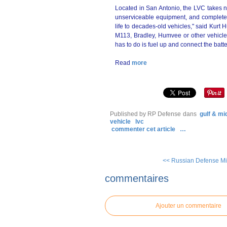
Located in San Antonio, the LVC takes n
unserviceable equipment, and completely
life to decades-old vehicles," said Kurt 
M113, Bradley, Humvee or other vehicle ro
has to do is fuel up and connect the batte
Read
more
Published by RP Defense
dans
gulf & mi
vehicle
lvc
commenter cet article
…
<< Russian Defense Min
commentaires
Ajouter un commentaire