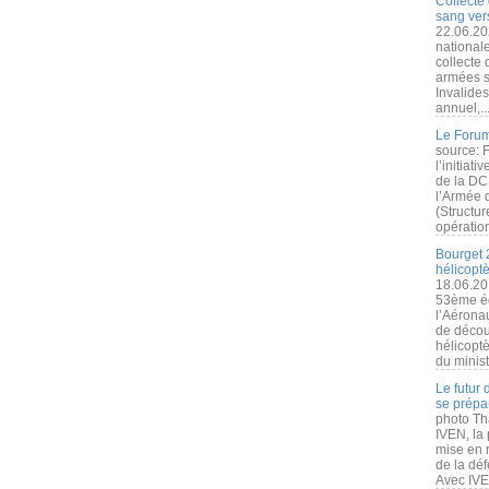
Collecte 
sang vers
22.06.20
nationale
collecte
armées s
Invalide
annuel,..
Le Forum
source: 
l’initiat
de la DC
l’Armée 
(Structur
opération
Bourget 
hélicopt
18.06.20
53ème éd
l’Aérona
de découv
hélicopt
du minist
Le futur
se prépa
photo Th
IVEN, la 
mise en r
de la dé
Avec IVEN