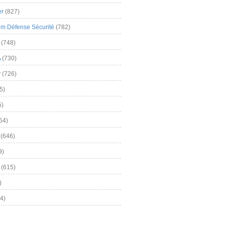
er
(827)
m Défense Sécurité
(782)
(748)
A
(730)
y
(726)
5)
5)
54)
(646)
9)
(615)
)
4)