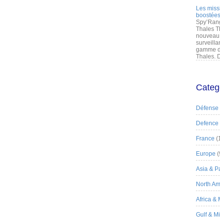
Les miss
boostées
Spy’Rang
Thales T
nouveau 
surveilla
gamme de
Thales. D
Categ
Défense
Defence
France
(
Europe
(
Asia & Pa
North Am
Africa &
Gulf & M