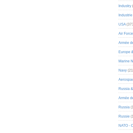
Industry
Industrie
USA
(37
Air Force
Armée de
Europe 
Marine N
Navy
(21
Aerospa
Russia 
Armée de 
Russia
(
Russie
(
NATO - 