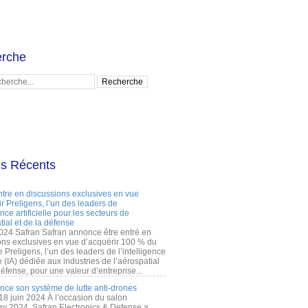
rche
es Récents
ntre en discussions exclusives en vue
r Preligens, l’un des leaders de
gence artificielle pour les secteurs de
tial et de la défense
2024 Safran Safran annonce être entré en
ons exclusives en vue d’acquérir 100 % du
e Preligens, l’un des leaders de l’intelligence
lle (IA) dédiée aux industries de l’aérospatial
défense, pour une valeur d’entreprise...
ance son système de lutte anti-drones
 18 juin 2024 À l’occasion du salon
ry 2024, Safran Electronics & Defense a