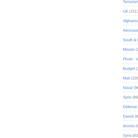
Terroris
UK
(151
Afghanist
Aéronau
South & 
Missile
(
Photo - 
Budget
(
Mali
(100
Naval
(9
Syrie
(96
Défense 
Daesh
(8
drones
(
Syria
(83