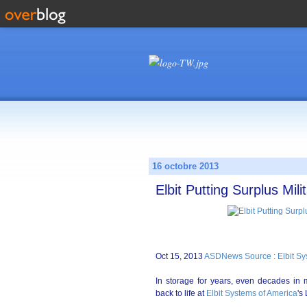
16 octobre 2013
Elbit Putting Surplus Mil
Oct 15, 2013
ASDNews Source : Elbit Sy
In storage for years, even decades in
back to life at
Elbit Systems of America
's