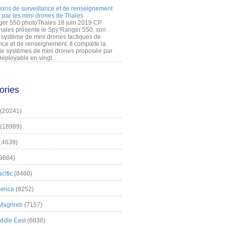
ions de surveillance et de renseignement
 par les mini drones de Thales
er 550 photoThales 18 juin 2019 CP
hales présente le Spy’Ranger 550, son
système de mini drones tactiques de
nce et de renseignement. Il complète la
 systèmes de mini drones proposée par
éployable en vingt...
ories
(20241)
(18989)
14639)
9884)
cific
(8460)
erica
(8252)
 Maghreb
(7157)
iddle East
(6838)