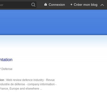
Connexion
+
Créer mon blog
ntation
P Defense
tion
: Web review defence industry - Revue
ndustrie de défense - company information -
France, Europe and elsewhere ...