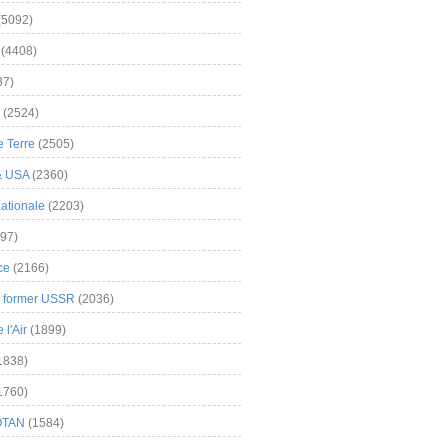
(5092)
(4408)
37)
(2524)
 Terre
(2505)
& USA
(2360)
ationale
(2203)
97)
ce
(2166)
& former USSR
(2036)
l'Air
(1899)
1838)
1760)
OTAN
(1584)