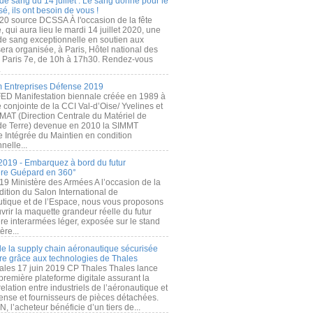
de sang du 14 juillet : Le sang donné pour le
é, ils ont besoin de vous !
20 source DCSSA À l'occasion de la fête
, qui aura lieu le mardi 14 juillet 2020, une
 de sang exceptionnelle en soutien aux
era organisée, à Paris, Hôtel national des
s Paris 7e, de 10h à 17h30. Rendez-vous
.
 Entreprises Défense 2019
FED Manifestation biennale créée en 1989 à
ive conjointe de la CCI Val-d’Oise/ Yvelines et
MAT (Direction Centrale du Matériel de
de Terre) devenue en 2010 la SIMMT
e Intégrée du Maintien en condition
nelle...
2019 - Embarquez à bord du futur
ère Guépard en 360°
19 Ministère des Armées A l’occasion de la
ition du Salon International de
utique et de l’Espace, nous vous proposons
rir la maquette grandeur réelle du futur
ère interarmées léger, exposée sur le stand
ère...
 de la supply chain aéronautique sécurisée
re grâce aux technologies de Thales
ales 17 juin 2019 CP Thales Thales lance
première plateforme digitale assurant la
elation entre industriels de l’aéronautique et
fense et fournisseurs de pièces détachées.
, l’acheteur bénéficie d’un tiers de...