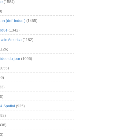
me
(1584)
3)
an (def. indus.)
(1465)
tique
(1342)
Latin America
(1182)
1126)
Video du jour
(1096)
1055)
9)
63)
0)
& Spatial
(925)
92)
838)
3)