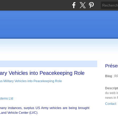
Prése
itary Vehicles into Peacekeeping Role
Blog
: R
Descrip
du web i
news in 
stems Ltd
Contact
 many instances, surplus US Army vehicles are being brought
 Land Vehicle Center (LVC).