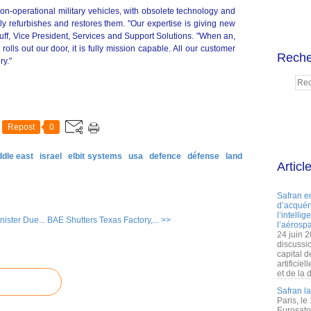
on-operational military vehicles, with obsolete technology and
 refurbishes and restores them. "Our expertise is giving new
Huff, Vice President, Services and Support Solutions. "When an,
lls out our door, it is fully mission capable. All our customer
Reche
ry."
Repost
0
ddle east
israel
elbit systems
usa
defence
défense
land
Articl
Safran e
d’acquéri
l’intelli
ister Due...
BAE Shutters Texas Factory,... >>
l’aérospa
24 juin 
discussi
capital d
artificie
et de la 
Safran l
Paris, le
Eurosato