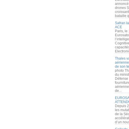
annoncé l
drones S
croissan
bataille q
Safran la
ACE
Paris, le
Eurosato
l’intelli
Cognitive
capacité
Electroni
Thales v
aérienne 
de son te
photo Th
du minist
Défense 
fournitu
aérienne
de...
EUROSAT
ATTEND
Depuis 2
les muta
de la Sé
accélérat
d’un nouv