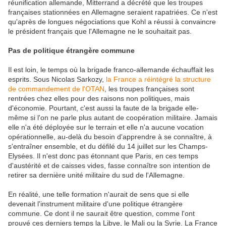
réunification allemande, Mitterrand a décrété que les troupes
françaises stationnées en Allemagne seraient rapatriées. Ce n'est
qu'après de longues négociations que Kohl a réussi à convaincre
le président français que l'Allemagne ne le souhaitait pas.
Pas de politique étrangère commune
Il est loin, le temps où la brigade franco-allemande échauffait les
esprits. Sous Nicolas Sarkozy,
la France a réintégré la structure
de commandement de l'OTAN
, les troupes françaises sont
rentrées chez elles pour des raisons non politiques, mais
d'économie. Pourtant, c'est aussi la faute de la brigade elle-
même si l'on ne parle plus autant de coopération militaire. Jamais
elle n'a été déployée sur le terrain et elle n'a aucune vocation
opérationnelle, au-delà du besoin d'apprendre à se connaître, à
s'entraîner ensemble, et du défilé du 14 juillet sur les Champs-
Elysées. Il n'est donc pas étonnant que Paris, en ces temps
d'austérité et de caisses vides, fasse connaître son intention de
retirer sa dernière unité militaire du sud de l'Allemagne.
En réalité, une telle formation n'aurait de sens que si elle
devenait l'instrument militaire d'une politique étrangère
commune. Ce dont il ne saurait être question, comme l'ont
prouvé ces derniers temps la Libye, le Mali ou la Syrie. La France