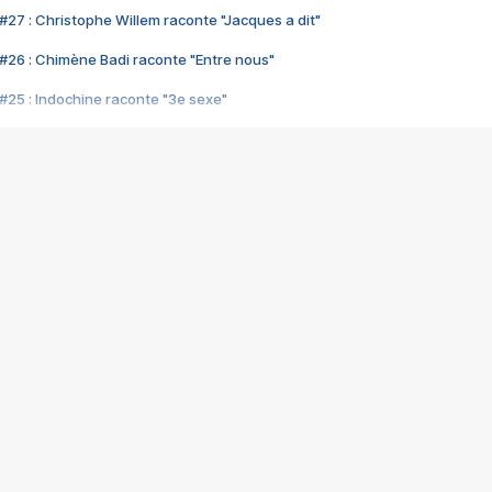
#27 : Christophe Willem raconte "Jacques a dit"
#26 : Chimène Badi raconte "Entre nous"
#25 : Indochine raconte "3e sexe"
#24 : Zaho raconte "C'est chelou"
#23 : Patrick Bruel raconte "Au café des délices"
#22 : Kyo raconte "Le chemin"
#21 : Nolwenn Leroy raconte "Cassé"
#20 : Patrick Hernandez raconte "Born to be alive"
#19 : Lorie raconte "Près de moi"
#18 : Michael Jones raconte "A nos actes manqués" (avec Jean-Jacque
#17 : Khaled raconte "Aïcha"
#16 : Corneille raconte "Parce qu'on vient de loin"