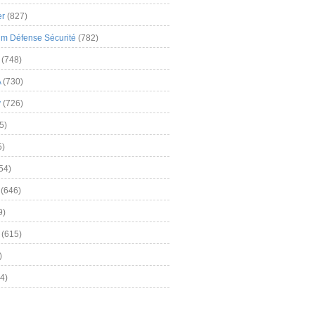
er
(827)
m Défense Sécurité
(782)
(748)
A
(730)
y
(726)
5)
5)
54)
(646)
9)
(615)
)
4)