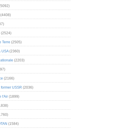
(5092)
(4408)
37)
(2524)
 Terre
(2505)
& USA
(2360)
ationale
(2203)
97)
ce
(2166)
& former USSR
(2036)
l'Air
(1899)
1838)
1760)
OTAN
(1584)