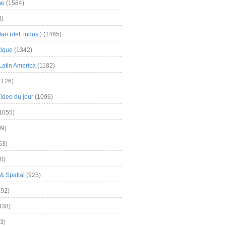
me
(1584)
3)
an (def. indus.)
(1465)
tique
(1342)
Latin America
(1182)
1126)
Video du jour
(1096)
1055)
9)
63)
0)
& Spatial
(925)
92)
838)
3)