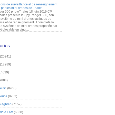
ions de surveillance et de renseignement
 par les mini drones de Thales
er 550 photoThales 18 juin 2019 CP
hales présente le Spy’Ranger 550, son
système de mini drones tactiques de
nce et de renseignement. Il complète la
 systèmes de mini drones proposée par
éployable en vingt...
ories
(20241)
(18989)
14639)
9884)
cific
(8460)
erica
(8252)
 Maghreb
(7157)
iddle East
(6838)