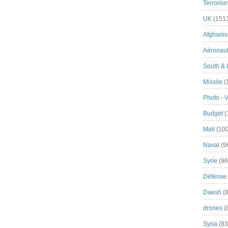
Terroris
UK
(151
Afghanist
Aéronau
South & 
Missile
(
Photo - 
Budget
(
Mali
(100
Naval
(9
Syrie
(96
Défense 
Daesh
(8
drones
(
Syria
(83