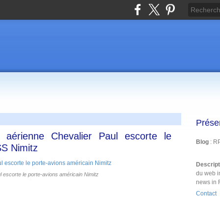
Prése
 aérienne Chevalier Paul escorte le
Blog
: R
SS Nimitz
Descrip
du web i
 escorte le porte-avions américain Nimitz
news in 
Contact