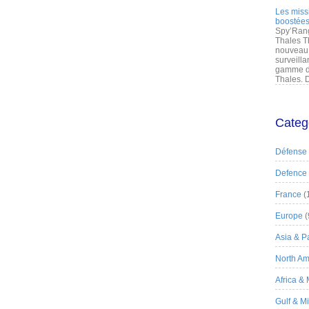
Les miss
boostées
Spy’Rang
Thales T
nouveau 
surveilla
gamme de
Thales. D
Categ
Défense
Defence
France
(
Europe
(
Asia & Pa
North Am
Africa &
Gulf & M