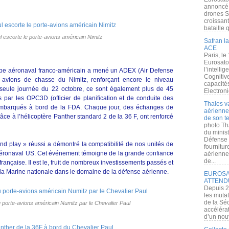
annoncé l
drones S
croissan
bataille q
 escorte le porte-avions américain Nimitz
Safran la
ACE
Paris, le
Eurosato
l’intelli
oupe aéronaval franco-américain a mené un ADEX (Air Defense
Cognitive
x avions de chasse du Nimitz, renforçant encore le niveau
capacité
la seule journée du 22 octobre, ce sont également plus de 45
Electroni
s par les OPC3D (officier de planification et de conduite des
Thales v
embarqués à bord de la FDA. Chaque jour, des échanges de
aérienne 
âce à l’hélicoptère Panther standard 2 de la 36 F, ont renforcé
de son te
photo Th
du minist
Défense 
and play » réussi a démontré la compatibilité de nos unités de
fournitu
aéronaval US. Cet événement témoigne de la grande confiance
aérienne
de...
rançaise. Il est le, fruit de nombreux investissements passés et
 la Marine nationale dans le domaine de la défense aérienne.
EUROSAT
ATTEND
Depuis 2
les muta
de la Sé
u porte-avions américain Numitz par le Chevalier Paul
accélérat
d’un nouv