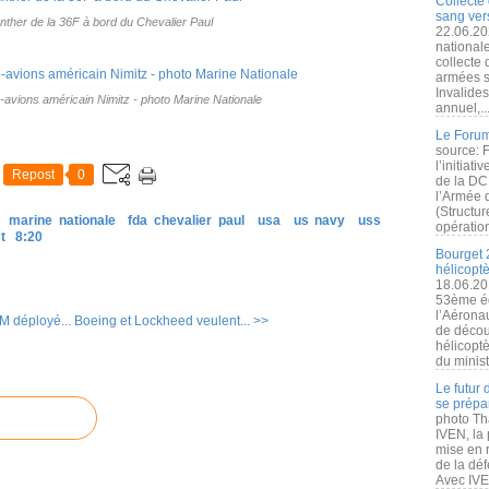
Collecte 
sang vers
Panther de la 36F à bord du Chevalier Paul
22.06.20
nationale
collecte
armées s
Invalide
e-avions américain Nimitz - photo Marine Nationale
annuel,..
Le Forum
source: 
l’initiat
Repost
0
de la DC
l’Armée 
(Structur
marine nationale
fda chevalier paul
usa
us navy
uss
opération
t
8:20
Bourget 
hélicopt
18.06.20
53ème éd
l’Aérona
M déployé...
Boeing et Lockheed veulent... >>
de découv
hélicopt
du minist
Le futur
se prépa
photo Th
IVEN, la 
mise en r
de la dé
Avec IVEN