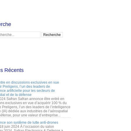
rche
es Récents
ntre en discussions exclusives en vue
r Preligens, l’un des leaders de
gence artificielle pour les secteurs de
tial et de la défense
2024 Safran Safran annonce être entré en
ons exclusives en vue d’acquérir 100 % du
e Preligens, l’un des leaders de l’intelligence
lle (IA) dédiée aux industries de l’aérospatial
défense, pour une valeur d’entreprise...
ance son système de lutte anti-drones
 18 juin 2024 À l’occasion du salon
ry 2024, Safran Electronics & Defense a