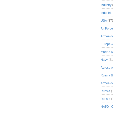
Industry
Industrie
USA
(37
Air Force
Armée de
Europe 
Marine N
Navy
(21
Aerospa
Russia 
Armée de 
Russia
(
Russie
(
NATO - 