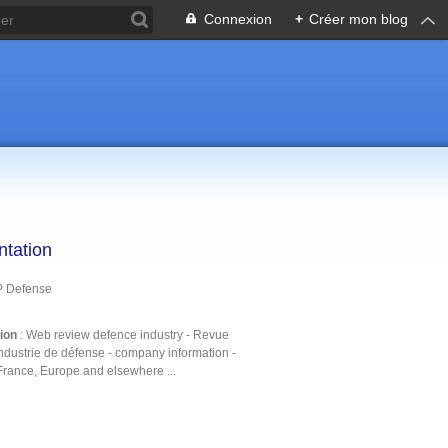
Connexion
+
Créer mon blog
ntation
P Defense
tion
: Web review defence industry - Revue
ndustrie de défense - company information -
France, Europe and elsewhere ...