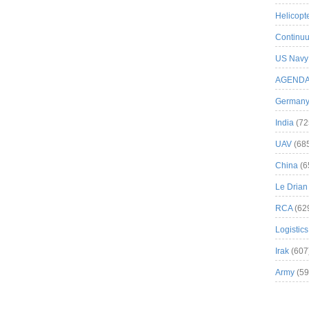
Helicopt
Continuu
US Navy
AGEND
German
India
(72
UAV
(68
China
(6
Le Drian
RCA
(62
Logistics
Irak
(607
Army
(59