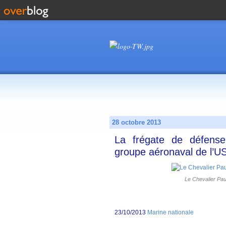
28 octobre 2013
La frégate de défense
groupe aéronaval de l’U
Le Chevalier Paul
23/10/2013
Marine nationale