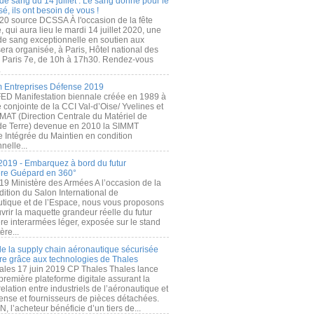
de sang du 14 juillet : Le sang donné pour le
é, ils ont besoin de vous !
20 source DCSSA À l'occasion de la fête
, qui aura lieu le mardi 14 juillet 2020, une
 de sang exceptionnelle en soutien aux
era organisée, à Paris, Hôtel national des
s Paris 7e, de 10h à 17h30. Rendez-vous
.
 Entreprises Défense 2019
FED Manifestation biennale créée en 1989 à
ive conjointe de la CCI Val-d’Oise/ Yvelines et
MAT (Direction Centrale du Matériel de
de Terre) devenue en 2010 la SIMMT
e Intégrée du Maintien en condition
nelle...
2019 - Embarquez à bord du futur
ère Guépard en 360°
19 Ministère des Armées A l’occasion de la
ition du Salon International de
utique et de l’Espace, nous vous proposons
rir la maquette grandeur réelle du futur
ère interarmées léger, exposée sur le stand
ère...
 de la supply chain aéronautique sécurisée
re grâce aux technologies de Thales
ales 17 juin 2019 CP Thales Thales lance
première plateforme digitale assurant la
elation entre industriels de l’aéronautique et
fense et fournisseurs de pièces détachées.
, l’acheteur bénéficie d’un tiers de...