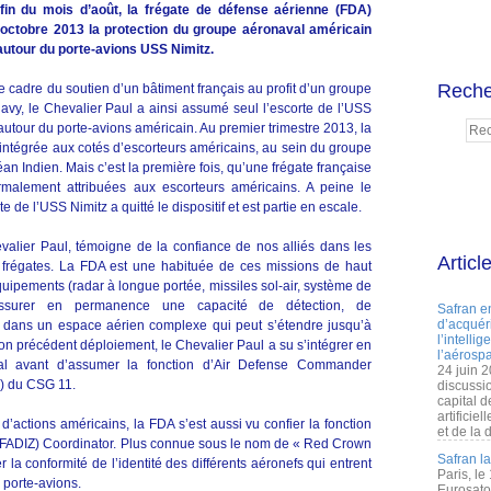
fin du mois d’août, la frégate de défense aérienne (FDA)
 octobre 2013 la protection du groupe aéronaval américain
autour du porte-avions USS Nimitz.
Reche
e cadre du soutien d’un bâtiment français au profit d’un groupe
vy, le Chevalier Paul a ainsi assumé seul l’escorte de l’USS
autour du porte-avions américain. Au premier trimestre 2013, la
 intégrée aux cotés d’escorteurs américains, au sein du groupe
n Indien. Mais c’est la première fois, qu’une frégate française
malement attribuées aux escorteurs américains. A peine le
te de l’USS Nimitz a quitté le dispositif et est partie en escale.
valier Paul, témoigne de la confiance de nos alliés dans les
Articl
frégates. La FDA est une habituée de ces missions de haut
uipements (radar à longue portée, missiles sol-air, système de
assurer en permanence une capacité de détection, de
Safran e
d’acquéri
 dans un espace aérien complexe qui peut s’étendre jusqu’à
l’intelli
on précédent déploiement, le Chevalier Paul a su s’intégrer en
l’aérospa
l avant d’assumer la fonction d’Air Defense Commander
24 juin 
) du CSG 11.
discussi
capital d
artificie
’actions américains, la FDA s’est aussi vu confier la fonction
et de la 
e (FADIZ) Coordinator. Plus connue sous le nom de « Red Crown
Safran l
er la conformité de l’identité des différents aéronefs qui entrent
Paris, le
 porte-avions.
Eurosato