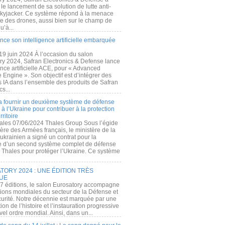
e lancement de sa solution de lutte anti-
kyjacker. Ce système répond à la menace
te des drones, aussi bien sur le champ de
u’à...
nce son intelligence artificielle embarquée
 19 juin 2024 À l’occasion du salon
ry 2024, Safran Electronics & Defense lance
gence artificielle ACE, pour « Advanced
 Engine ». Son objectif est d’intégrer des
s IA dans l’ensemble des produits de Safran
cs...
a fournir un deuxième système de défense
à l’Ukraine pour contribuer à la protection
rritoire
ales 07/06/2024 Thales Group Sous l’égide
ère des Armées français, le ministère de la
ukrainien a signé un contrat pour la
re d’un second système complet de défense
 Thales pour protéger l’Ukraine. Ce système
ORY 2024 : UNE ÉDITION TRÈS
UE
7 éditions, le salon Eurosatory accompagne
tions mondiales du secteur de la Défense et
curité. Notre décennie est marquée par une
ion de l’histoire et l’instauration progressive
el ordre mondial. Ainsi, dans un...