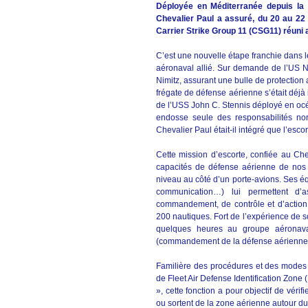
Déployée en Méditerranée depuis la 
Chevalier Paul a assuré, du 20 au 22
Carrier Strike Group 11 (CSG11) réuni 
C’est une nouvelle étape franchie dans l
aéronaval allié. Sur demande de l’US Na
Nimitz, assurant une bulle de protection 
frégate de défense aérienne s’était déjà
de l’USS John C. Stennis déployé en océa
endosse seule des responsabilités nor
Chevalier Paul était-il intégré que l’escor
Cette mission d’escorte, confiée au Che
capacités de défense aérienne de nos 
niveau au côté d’un porte-avions. Ses éq
communication…) lui permettent d’
commandement, de contrôle et d’action
200 nautiques. Fort de l’expérience de s
quelques heures au groupe aéronava
(commandement de la défense aérienne
Familière des procédures et des modes d
de Fleet Air Defense Identification Zon
», cette fonction a pour objectif de vérifi
ou sortent de la zone aérienne autour du