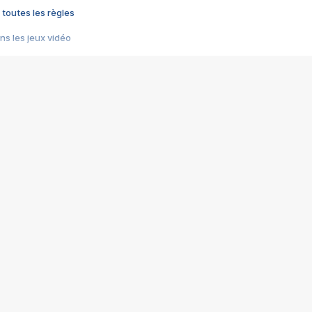
 toutes les règles
s les jeux vidéo
us choquant de Rockstar ? - Le scandale BULLY
e plus moche de Steam
du RÊVE tourne au CAUCHEMAR
pendant 8 heures
it… à tort
umiliés par un jeu vidéo
ire - Final Fantasy 8
ti un empire - Age of Empires
story DOFUS
tard, il crée l'un des pires jeux de tous les temps, MindsEye.