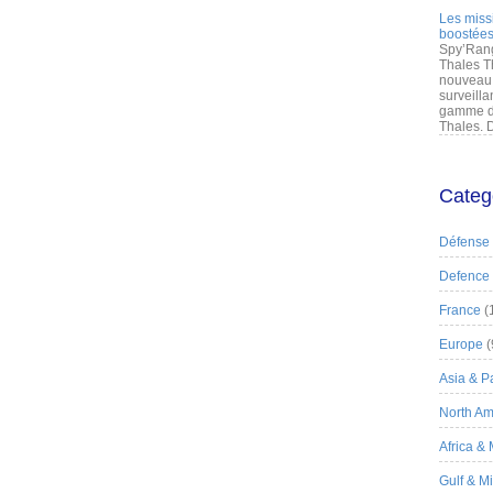
Les miss
boostées
Spy’Rang
Thales T
nouveau 
surveilla
gamme de
Thales. D
Categ
Défense
Defence
France
(
Europe
(
Asia & Pa
North Am
Africa &
Gulf & M