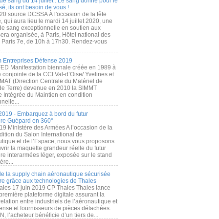
de sang du 14 juillet : Le sang donné pour le
é, ils ont besoin de vous !
20 source DCSSA À l'occasion de la fête
, qui aura lieu le mardi 14 juillet 2020, une
 de sang exceptionnelle en soutien aux
era organisée, à Paris, Hôtel national des
s Paris 7e, de 10h à 17h30. Rendez-vous
.
 Entreprises Défense 2019
FED Manifestation biennale créée en 1989 à
ive conjointe de la CCI Val-d’Oise/ Yvelines et
MAT (Direction Centrale du Matériel de
de Terre) devenue en 2010 la SIMMT
e Intégrée du Maintien en condition
nelle...
2019 - Embarquez à bord du futur
ère Guépard en 360°
19 Ministère des Armées A l’occasion de la
ition du Salon International de
utique et de l’Espace, nous vous proposons
rir la maquette grandeur réelle du futur
ère interarmées léger, exposée sur le stand
ère...
 de la supply chain aéronautique sécurisée
re grâce aux technologies de Thales
ales 17 juin 2019 CP Thales Thales lance
première plateforme digitale assurant la
elation entre industriels de l’aéronautique et
fense et fournisseurs de pièces détachées.
, l’acheteur bénéficie d’un tiers de...