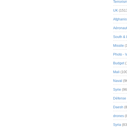
Terroris
UK
(151
Afghanist
Aéronau
South & 
Missile
(
Photo - 
Budget
(
Mali
(100
Naval
(9
Syrie
(96
Défense 
Daesh
(8
drones
(
Syria
(83