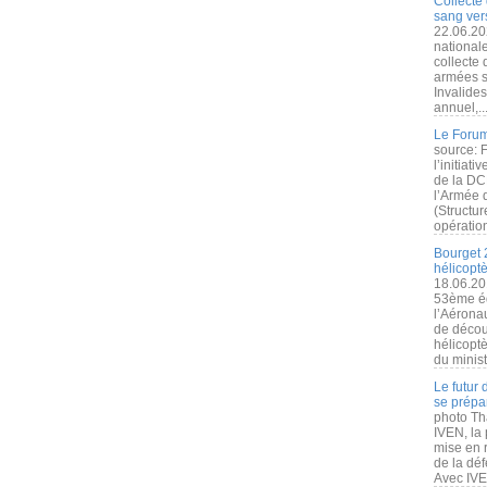
Collecte 
sang vers
22.06.20
nationale
collecte
armées s
Invalide
annuel,..
Le Forum
source: 
l’initiat
de la DC
l’Armée 
(Structur
opération
Bourget 
hélicopt
18.06.20
53ème éd
l’Aérona
de découv
hélicopt
du minist
Le futur
se prépa
photo Th
IVEN, la 
mise en r
de la dé
Avec IVEN