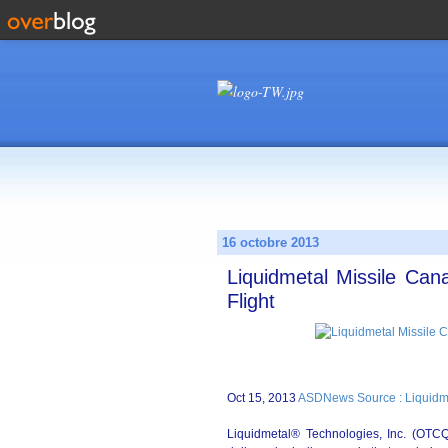
16 octobre 2013
Liquidmetal Missile Ca
Flight
Oct 15, 2013
ASDNews Source : Liquidm
Liquidmetal® Technologies, Inc. (OTC