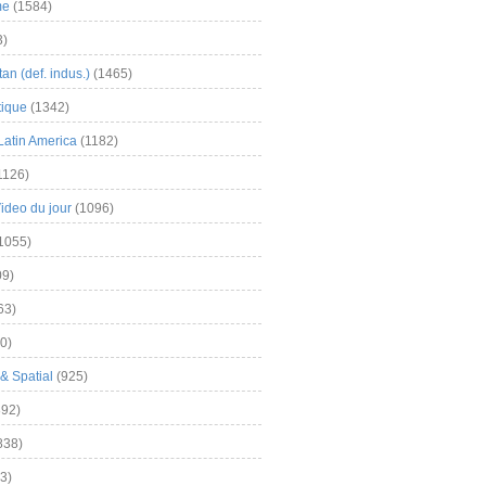
me
(1584)
3)
an (def. indus.)
(1465)
tique
(1342)
Latin America
(1182)
1126)
Video du jour
(1096)
1055)
9)
63)
0)
& Spatial
(925)
92)
838)
3)