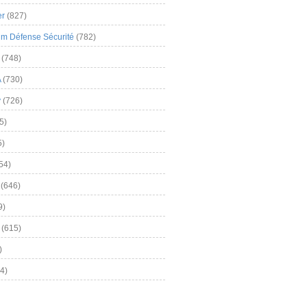
er
(827)
m Défense Sécurité
(782)
(748)
A
(730)
y
(726)
5)
5)
54)
(646)
9)
(615)
)
4)