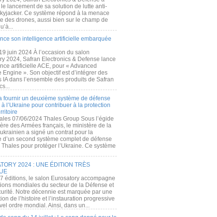
e lancement de sa solution de lutte anti-
kyjacker. Ce système répond à la menace
te des drones, aussi bien sur le champ de
u’à...
nce son intelligence artificielle embarquée
 19 juin 2024 À l’occasion du salon
ry 2024, Safran Electronics & Defense lance
gence artificielle ACE, pour « Advanced
 Engine ». Son objectif est d’intégrer des
s IA dans l’ensemble des produits de Safran
cs...
a fournir un deuxième système de défense
à l’Ukraine pour contribuer à la protection
rritoire
ales 07/06/2024 Thales Group Sous l’égide
ère des Armées français, le ministère de la
ukrainien a signé un contrat pour la
re d’un second système complet de défense
 Thales pour protéger l’Ukraine. Ce système
ORY 2024 : UNE ÉDITION TRÈS
UE
7 éditions, le salon Eurosatory accompagne
tions mondiales du secteur de la Défense et
curité. Notre décennie est marquée par une
ion de l’histoire et l’instauration progressive
el ordre mondial. Ainsi, dans un...