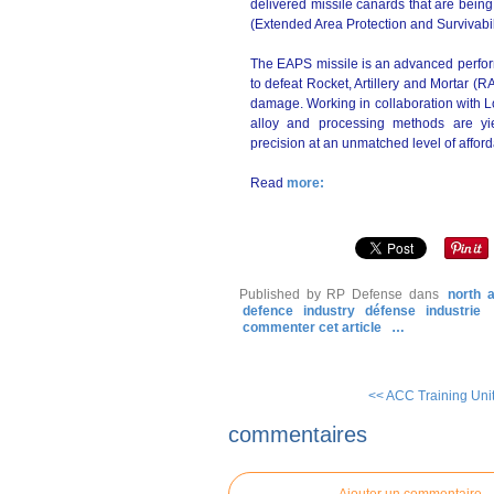
delivered missile canards that are being
(Extended Area Protection and Survivabili
The EAPS missile is an advanced performa
to defeat Rocket, Artillery and Mortar (RA
damage. Working in collaboration with 
alloy and processing methods are yi
precision at an unmatched level of afford
Read
more:
Published by RP Defense
dans
north 
defence
industry
défense
industrie
commenter cet article
…
<< ACC Training Units
commentaires
Ajouter un commentaire