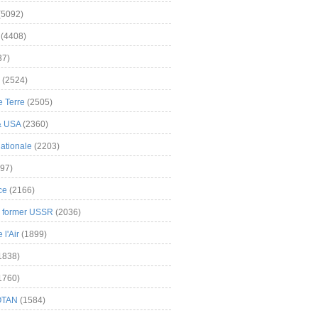
(5092)
(4408)
37)
(2524)
 Terre
(2505)
& USA
(2360)
ationale
(2203)
97)
ce
(2166)
& former USSR
(2036)
l'Air
(1899)
1838)
1760)
OTAN
(1584)