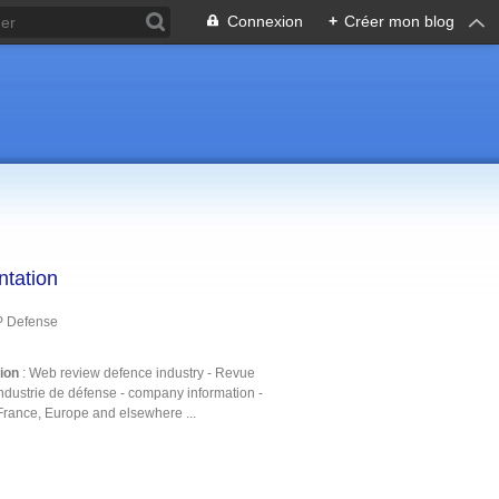
Connexion
+
Créer mon blog
ntation
P Defense
tion
: Web review defence industry - Revue
ndustrie de défense - company information -
France, Europe and elsewhere ...