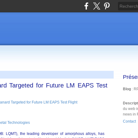
Prése
nard Targeted for Future LM EAPS Test
Blog
: R
Descrip
du web i
news in 
Contact
etal Technologies
QB: LQMT), the leading developer of amorphous alloys, has