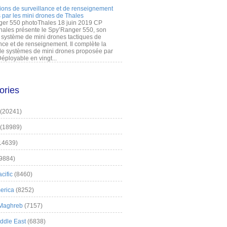
ions de surveillance et de renseignement
 par les mini drones de Thales
er 550 photoThales 18 juin 2019 CP
hales présente le Spy’Ranger 550, son
système de mini drones tactiques de
nce et de renseignement. Il complète la
 systèmes de mini drones proposée par
éployable en vingt...
ories
(20241)
(18989)
14639)
9884)
cific
(8460)
erica
(8252)
 Maghreb
(7157)
iddle East
(6838)