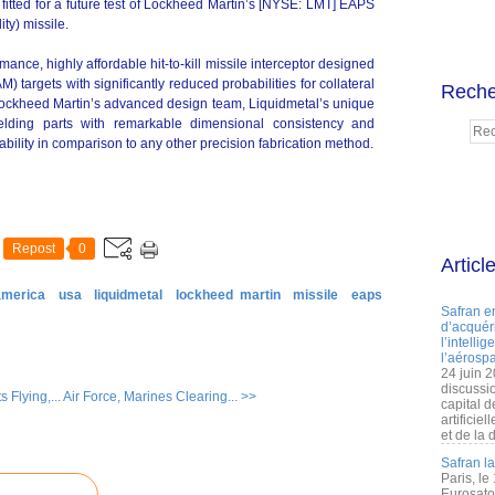
 fitted for a future test of Lockheed Martin’s [NYSE: LMT] EAPS
ty) missile.
nce, highly affordable hit-to-kill missile interceptor designed
M) targets with significantly reduced probabilities for collateral
Reche
Lockheed Martin’s advanced design team, Liquidmetal’s unique
elding parts with remarkable dimensional consistency and
ability in comparison to any other precision fabrication method.
Repost
0
Articl
america
usa
liquidmetal
lockheed martin
missile
eaps
Safran e
d’acquéri
l’intelli
l’aérospa
24 juin 
discussi
 Flying,...
Air Force, Marines Clearing... >>
capital d
artificie
et de la 
Safran l
Paris, le
Eurosato