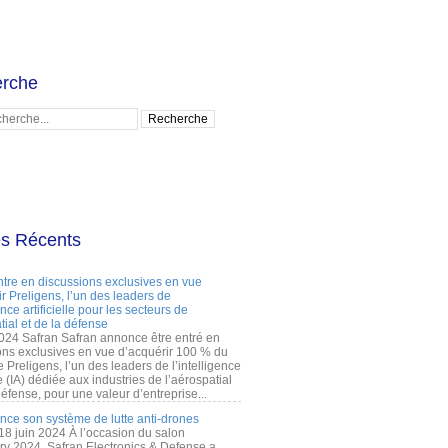
rche
es Récents
ntre en discussions exclusives en vue
r Preligens, l’un des leaders de
gence artificielle pour les secteurs de
tial et de la défense
2024 Safran Safran annonce être entré en
ons exclusives en vue d’acquérir 100 % du
e Preligens, l’un des leaders de l’intelligence
lle (IA) dédiée aux industries de l’aérospatial
défense, pour une valeur d’entreprise...
ance son système de lutte anti-drones
 18 juin 2024 À l’occasion du salon
ry 2024, Safran Electronics & Defense a