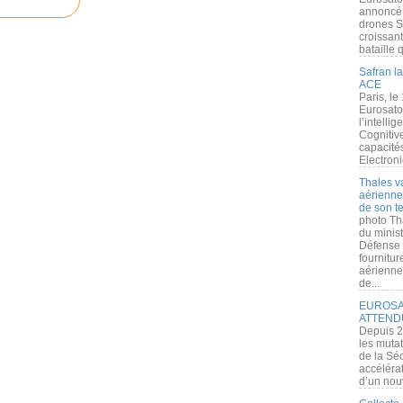
annoncé l
drones S
croissan
bataille q
Safran la
ACE
Paris, le
Eurosato
l’intelli
Cognitive
capacité
Electroni
Thales v
aérienne 
de son te
photo Th
du minist
Défense 
fournitu
aérienne
de...
EUROSAT
ATTEND
Depuis 2
les muta
de la Sé
accélérat
d’un nouv