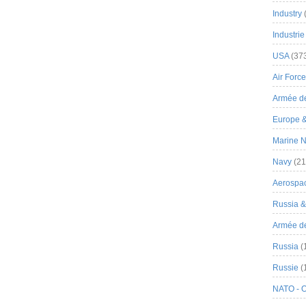
Industry
Industrie
USA
(37
Air Force
Armée de
Europe 
Marine N
Navy
(21
Aerospa
Russia 
Armée de 
Russia
(
Russie
(
NATO - 