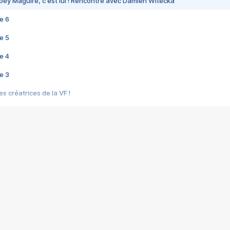
bey Maguire, c'est lui ! Rencontre avec Damien Witecka
e 6
e 5
e 4
e 3
s créatrices de la VF !
e 2
e 1
e Mektoub My Love arrive enfin ! Rencontre avec Shaïn Boumedine et Sal
i : après Toni en famille
elle réalise le bouleversant Dites lui que je l'aime
ais ! Rencontre autour de Vie privée de Rebecca Zlotowski
 de Marguerite, Grave... Rencontre avec Ella Rumpf