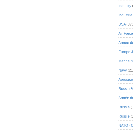
Industry
Industrie
USA
(37
Air Force
Armée de
Europe 
Marine N
Navy
(21
Aerospa
Russia 
Armée de 
Russia
(
Russie
(
NATO - 