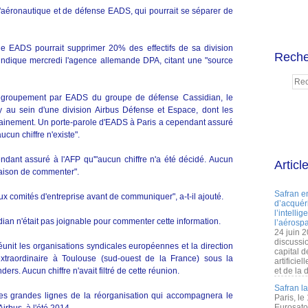
'aéronautique et de défense EADS, qui pourrait se séparer de
e EADS pourrait supprimer 20% des effectifs de sa division
Reche
indique mercredi l'agence allemande DPA, citant une "source
 regroupement par EADS du groupe de défense Cassidian, le
ry au sein d'une division Airbus Défense et Espace, dont les
ainement. Un porte-parole d'EADS à Paris a cependant assuré
ucun chiffre n'existe".
dant assuré à l'AFP qu'"aucun chiffre n'a été décidé. Aucun
Articl
raison de commenter".
Safran e
x comités d'entreprise avant de communiquer", a-t-il ajouté.
d’acquéri
l’intelli
ian n'était pas joignable pour commenter cette information.
l’aérospa
24 juin 
discussi
unit les organisations syndicales européennes et la direction
capital d
xtraordinaire à Toulouse (sud-ouest de la France) sous la
artificie
rs. Aucun chiffre n'avait filtré de cette réunion.
et de la 
Safran l
les grandes lignes de la réorganisation qui accompagnera le
Paris, le
Eurosato