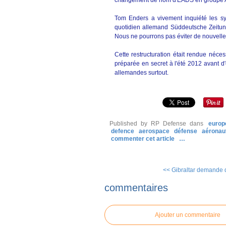
changement de nom d'EADS en groupe Air
Tom Enders a vivement inquiété les sy
quotidien allemand Süddeutsche Zeitun
Nous ne pourrons pas éviter de nouvelles 
Cette restructuration était rendue néce
préparée en secret à l'été 2012 avant d
allemandes surtout.
Published by RP Defense
dans
europ
defence
aerospace
défense
aéronau
commenter cet article
…
<< Gibraltar demande 
commentaires
Ajouter un commentaire