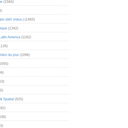
me
(1584)
3)
an (def. indus.)
(1465)
tique
(1342)
Latin America
(1182)
1126)
Video du jour
(1096)
1055)
9)
63)
0)
& Spatial
(925)
92)
838)
3)