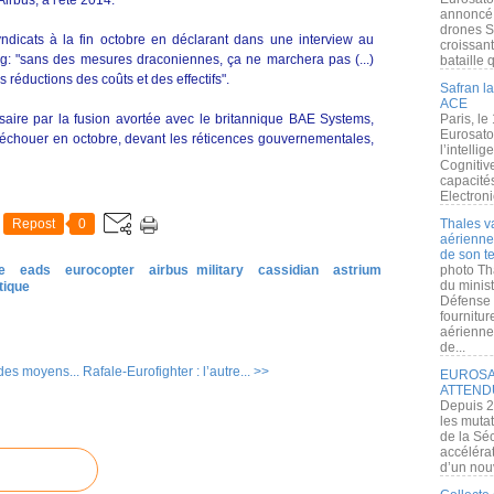
bus, à l'été 2014.
annoncé l
drones S
ndicats à la fin octobre en déclarant dans une interview au
croissan
g: "sans des mesures draconiennes, ça ne marchera pas (...)
bataille q
réductions des coûts et des effectifs".
Safran la
ACE
ssaire par la fusion avortée avec le britannique BAE Systems,
Paris, le
Eurosato
'échouer en octobre, devant les réticences gouvernementales,
l’intelli
Cognitive
capacité
Electroni
Repost
0
Thales v
aérienne 
de son te
e
eads
eurocopter
airbus military
cassidian
astrium
photo Th
du minist
tique
Défense 
fournitu
aérienne
de...
des moyens...
Rafale-Eurofighter : l’autre... >>
EUROSAT
ATTEND
Depuis 2
les muta
de la Sé
accélérat
d’un nouv