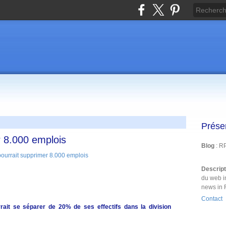
Prése
 8.000 emplois
Blog
: R
Descrip
du web i
news in 
Contact
ait se séparer de 20% de ses effectifs dans la division