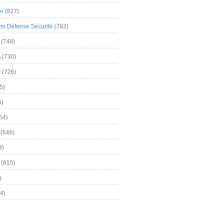
er
(827)
m Défense Sécurité
(782)
(748)
A
(730)
y
(726)
5)
5)
54)
(646)
9)
(615)
)
4)