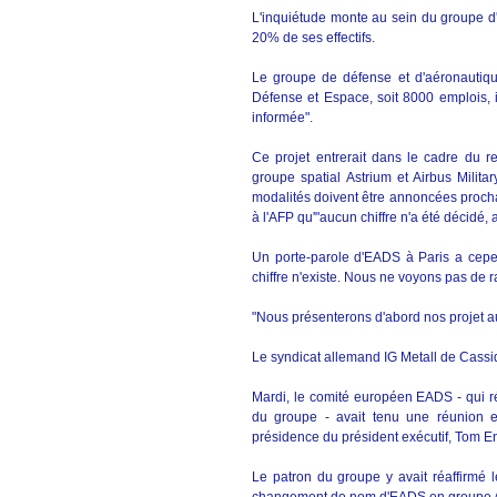
L'inquiétude monte au sein du groupe d
20% de ses effectifs.
Le groupe de défense et d'aéronautiqu
Défense et Espace, soit 8000 emplois, 
informée".
Ce projet entrerait dans le cadre du
groupe spatial Astrium et Airbus Milita
modalités doivent être annoncées proch
à l'AFP qu'"aucun chiffre n'a été décidé, a
Un porte-parole d'EADS à Paris a cepen
chiffre n'existe. Nous ne voyons pas de 
"Nous présenterons d'abord nos projet au
Le syndicat allemand IG Metall de Cassid
Mardi, le comité européen EADS - qui ré
du groupe - avait tenu une réunion e
présidence du président exécutif, Tom Ende
Le patron du groupe y avait réaffirmé 