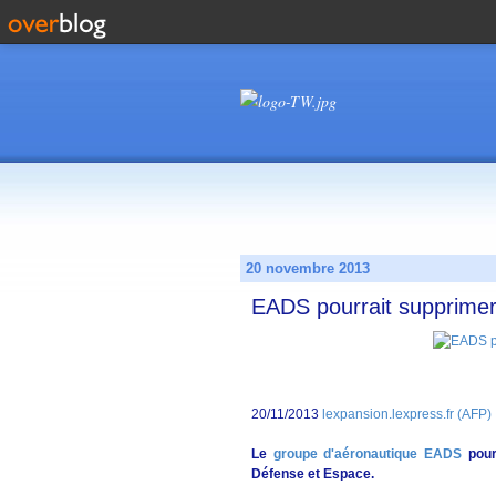
20 novembre 2013
EADS pourrait supprimer
20/11/2013
lexpansion.lexpress.fr (AFP)
Le
groupe d'aéronautique EADS
pourr
Défense et Espace.