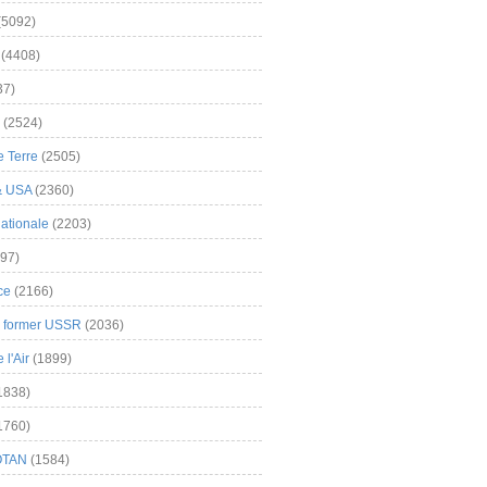
(5092)
(4408)
37)
(2524)
 Terre
(2505)
& USA
(2360)
ationale
(2203)
97)
ce
(2166)
& former USSR
(2036)
l'Air
(1899)
1838)
1760)
OTAN
(1584)