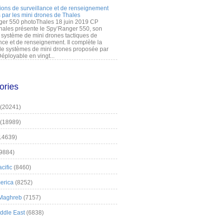
ions de surveillance et de renseignement
 par les mini drones de Thales
er 550 photoThales 18 juin 2019 CP
hales présente le Spy’Ranger 550, son
système de mini drones tactiques de
nce et de renseignement. Il complète la
 systèmes de mini drones proposée par
éployable en vingt...
ories
(20241)
(18989)
14639)
9884)
cific
(8460)
erica
(8252)
 Maghreb
(7157)
iddle East
(6838)