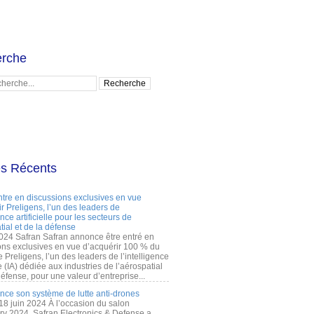
rche
es Récents
ntre en discussions exclusives en vue
r Preligens, l’un des leaders de
gence artificielle pour les secteurs de
tial et de la défense
2024 Safran Safran annonce être entré en
ons exclusives en vue d’acquérir 100 % du
e Preligens, l’un des leaders de l’intelligence
lle (IA) dédiée aux industries de l’aérospatial
défense, pour une valeur d’entreprise...
ance son système de lutte anti-drones
 18 juin 2024 À l’occasion du salon
ry 2024, Safran Electronics & Defense a