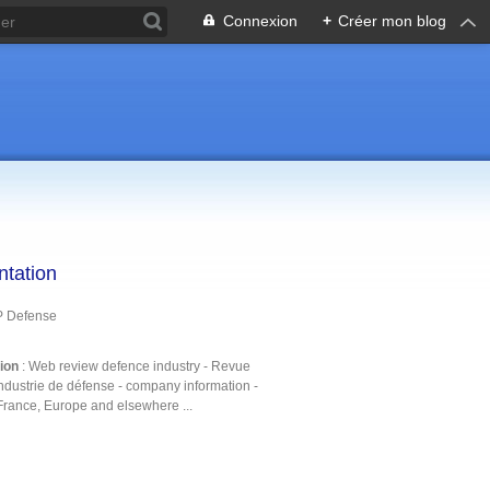
Connexion
+
Créer mon blog
ntation
P Defense
tion
: Web review defence industry - Revue
ndustrie de défense - company information -
France, Europe and elsewhere ...