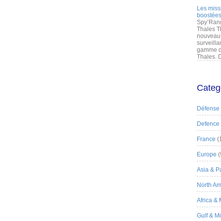
Les miss
boostées
Spy’Rang
Thales T
nouveau 
surveilla
gamme de
Thales. D
Categ
Défense
Defence
France
(
Europe
(
Asia & Pa
North Am
Africa &
Gulf & M