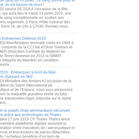
de sang du 14 juillet : Le sang donné pour le
é, ils ont besoin de vous !
20 source DCSSA À l'occasion de la fête
, qui aura lieu le mardi 14 juillet 2020, une
 de sang exceptionnelle en soutien aux
era organisée, à Paris, Hôtel national des
s Paris 7e, de 10h à 17h30. Rendez-vous
.
 Entreprises Défense 2019
FED Manifestation biennale créée en 1989 à
ive conjointe de la CCI Val-d’Oise/ Yvelines et
MAT (Direction Centrale du Matériel de
de Terre) devenue en 2010 la SIMMT
e Intégrée du Maintien en condition
nelle...
2019 - Embarquez à bord du futur
ère Guépard en 360°
19 Ministère des Armées A l’occasion de la
ition du Salon International de
utique et de l’Espace, nous vous proposons
rir la maquette grandeur réelle du futur
ère interarmées léger, exposée sur le stand
ère...
 de la supply chain aéronautique sécurisée
re grâce aux technologies de Thales
ales 17 juin 2019 CP Thales Thales lance
première plateforme digitale assurant la
elation entre industriels de l’aéronautique et
fense et fournisseurs de pièces détachées.
, l’acheteur bénéficie d’un tiers de...