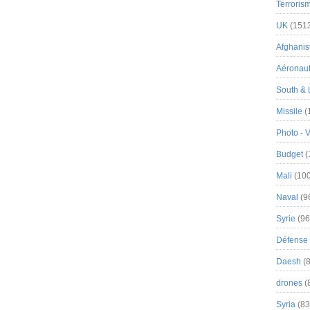
Terroris
UK
(151
Afghanist
Aéronau
South & 
Missile
(
Photo - 
Budget
(
Mali
(100
Naval
(9
Syrie
(96
Défense 
Daesh
(8
drones
(
Syria
(83