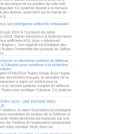
e lancement de sa solution de lutte anti-
kyjacker. Ce système répond à la menace
te des drones, aussi bien sur le champ de
u’à...
nce son intelligence artificielle embarquée
 19 juin 2024 À l’occasion du salon
ry 2024, Safran Electronics & Defense lance
gence artificielle ACE, pour « Advanced
 Engine ». Son objectif est d’intégrer des
s IA dans l’ensemble des produits de Safran
cs...
a fournir un deuxième système de défense
à l’Ukraine pour contribuer à la protection
rritoire
ales 07/06/2024 Thales Group Sous l’égide
ère des Armées français, le ministère de la
ukrainien a signé un contrat pour la
re d’un second système complet de défense
 Thales pour protéger l’Ukraine. Ce système
ORY 2024 : UNE ÉDITION TRÈS
UE
7 éditions, le salon Eurosatory accompagne
tions mondiales du secteur de la Défense et
curité. Notre décennie est marquée par une
ion de l’histoire et l’instauration progressive
el ordre mondial. Ainsi, dans un...