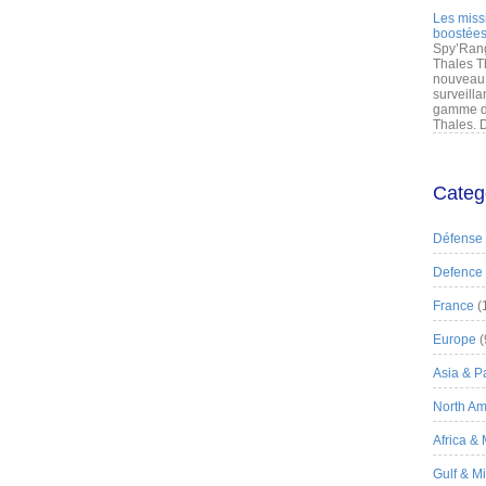
Les miss
boostées
Spy’Rang
Thales T
nouveau 
surveilla
gamme de
Thales. D
Categ
Défense
Defence
France
(
Europe
(
Asia & Pa
North Am
Africa &
Gulf & M