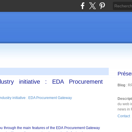
Prése
ustry initiative : EDA Procurement
Blog
: R
Descrip
du web i
news in 
Contact
ou through the main features of the EDA Procurement Gateway