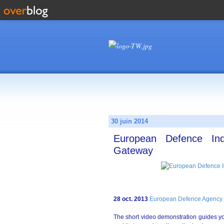
30 juin 2014
European Defence Ind
Gateway
28 oct. 2013
European Defence Agency
The short video demonstration guides y