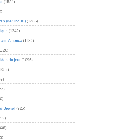
me
(1584)
3)
an (def. indus.)
(1465)
tique
(1342)
Latin America
(1182)
1126)
Video du jour
(1096)
1055)
9)
63)
0)
& Spatial
(925)
92)
838)
3)