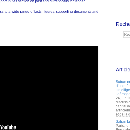
ortunities section on past and current calls for tender.
ss to a wide range of facts, figures, supporting documents and
Reche
Articl
Safran e
d’acquéri
l’intelli
l’aérospa
24 juin 
discussi
capital d
artificie
et de la 
Safran l
Paris, le
Eurosato