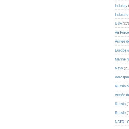
Industry
Industrie
USA
(37
Air Force
Armée de
Europe 
Marine N
Navy
(21
Aerospa
Russia 
Armée de 
Russia
(
Russie
(
NATO - 