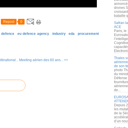
annoncé l
drones S
croissan
bataille q
Repost
0
Safran la
ACE
Paris, le
defence
eu defence agency
industry
eda
procurement
Eurosato
l’intelli
Cognitive
capacité
Electroni
Thales v
tinational...
Meeting aérien des 60 ans... >>
aérienne 
de son te
photo Th
du minist
Défense 
fournitu
aérienne
de...
EUROSAT
ATTEND
Depuis 2
les muta
de la Sé
accélérat
d’un nouv