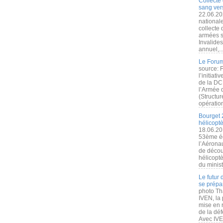
Collecte 
sang vers
22.06.20
nationale
collecte
armées s
Invalide
annuel,..
Le Forum
source: 
l’initiat
de la DC
l’Armée 
(Structur
opération
Bourget 
hélicopt
18.06.20
53ème éd
l’Aérona
de découv
hélicopt
du minist
Le futur
se prépa
photo Th
IVEN, la 
mise en r
de la dé
Avec IVEN