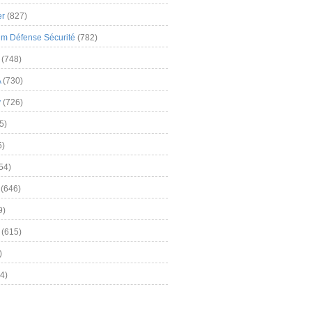
er
(827)
m Défense Sécurité
(782)
(748)
A
(730)
y
(726)
5)
5)
54)
(646)
9)
(615)
)
4)