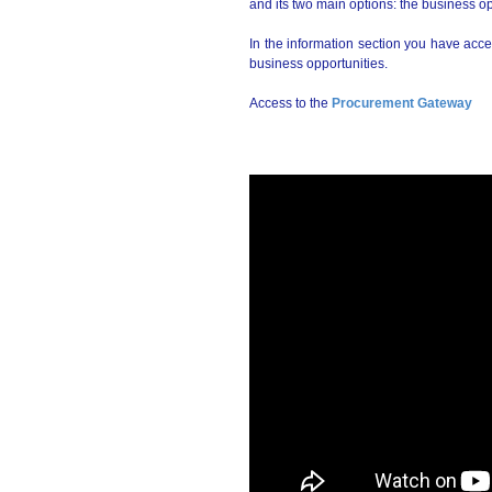
and its two main options: the business opp
In the information section you have acce
business opportunities.
Access to the
Procurement Gateway