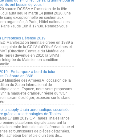
de sang du 14 juillet : Le sang donné pour le
é, ils ont besoin de vous !
20 source DCSSA À l'occasion de la fête
, qui aura lieu le mardi 14 juillet 2020, une
 de sang exceptionnelle en soutien aux
era organisée, à Paris, Hôtel national des
s Paris 7e, de 10h à 17h30. Rendez-vous
.
 Entreprises Défense 2019
FED Manifestation biennale créée en 1989 à
ive conjointe de la CCI Val-d’Oise/ Yvelines et
MAT (Direction Centrale du Matériel de
de Terre) devenue en 2010 la SIMMT
e Intégrée du Maintien en condition
nelle...
2019 - Embarquez à bord du futur
ère Guépard en 360°
19 Ministère des Armées A l’occasion de la
ition du Salon International de
utique et de l’Espace, nous vous proposons
rir la maquette grandeur réelle du futur
ère interarmées léger, exposée sur le stand
ère...
 de la supply chain aéronautique sécurisée
re grâce aux technologies de Thales
ales 17 juin 2019 CP Thales Thales lance
première plateforme digitale assurant la
elation entre industriels de l’aéronautique et
fense et fournisseurs de pièces détachées.
, l’acheteur bénéficie d’un tiers de...