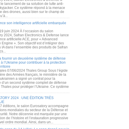
e lancement de sa solution de lutte anti-
kyjacker. Ce système répond à la menace
te des drones, aussi bien sur le champ de
u’à...
nce son intelligence artificielle embarquée
 19 juin 2024 À l’occasion du salon
ry 2024, Safran Electronics & Defense lance
gence artificielle ACE, pour « Advanced
 Engine ». Son objectif est d’intégrer des
s IA dans l’ensemble des produits de Safran
cs...
a fournir un deuxième système de défense
à l’Ukraine pour contribuer à la protection
rritoire
ales 07/06/2024 Thales Group Sous l’égide
ère des Armées français, le ministère de la
ukrainien a signé un contrat pour la
re d’un second système complet de défense
 Thales pour protéger l’Ukraine. Ce système
ORY 2024 : UNE ÉDITION TRÈS
UE
7 éditions, le salon Eurosatory accompagne
tions mondiales du secteur de la Défense et
curité. Notre décennie est marquée par une
ion de l’histoire et l’instauration progressive
el ordre mondial. Ainsi, dans un...