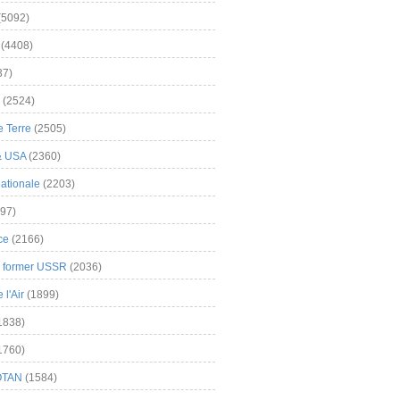
(5092)
(4408)
37)
(2524)
 Terre
(2505)
& USA
(2360)
ationale
(2203)
97)
ce
(2166)
& former USSR
(2036)
l'Air
(1899)
1838)
1760)
OTAN
(1584)