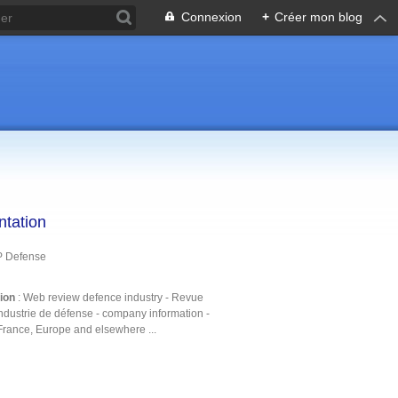
Connexion
+
Créer mon blog
ntation
P Defense
tion
: Web review defence industry - Revue
ndustrie de défense - company information -
France, Europe and elsewhere ...