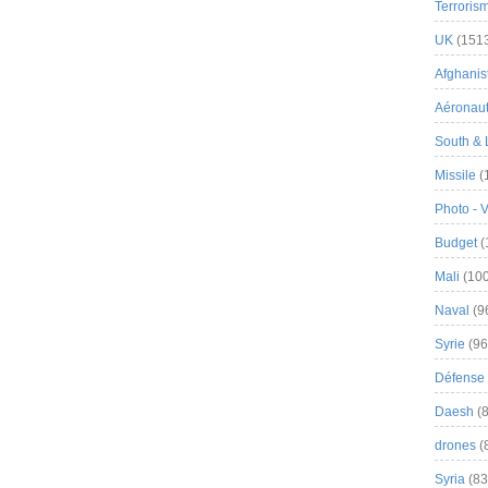
Terroris
UK
(151
Afghanist
Aéronau
South & 
Missile
(
Photo - 
Budget
(
Mali
(100
Naval
(9
Syrie
(96
Défense 
Daesh
(8
drones
(
Syria
(83