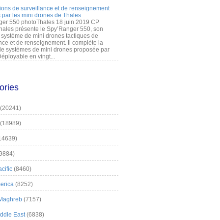
ions de surveillance et de renseignement
 par les mini drones de Thales
er 550 photoThales 18 juin 2019 CP
hales présente le Spy’Ranger 550, son
système de mini drones tactiques de
nce et de renseignement. Il complète la
 systèmes de mini drones proposée par
éployable en vingt...
ories
(20241)
(18989)
14639)
9884)
cific
(8460)
erica
(8252)
 Maghreb
(7157)
iddle East
(6838)