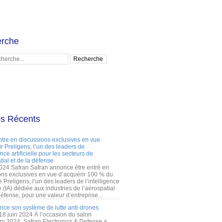
rche
es Récents
ntre en discussions exclusives en vue
r Preligens, l’un des leaders de
gence artificielle pour les secteurs de
tial et de la défense
2024 Safran Safran annonce être entré en
ons exclusives en vue d’acquérir 100 % du
e Preligens, l’un des leaders de l’intelligence
lle (IA) dédiée aux industries de l’aérospatial
défense, pour une valeur d’entreprise...
ance son système de lutte anti-drones
 18 juin 2024 À l’occasion du salon
ry 2024, Safran Electronics & Defense a