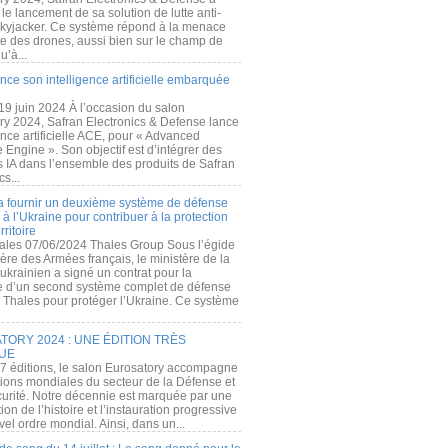
e lancement de sa solution de lutte anti-
kyjacker. Ce système répond à la menace
te des drones, aussi bien sur le champ de
u’à...
nce son intelligence artificielle embarquée
 19 juin 2024 À l’occasion du salon
ry 2024, Safran Electronics & Defense lance
gence artificielle ACE, pour « Advanced
 Engine ». Son objectif est d’intégrer des
s IA dans l’ensemble des produits de Safran
cs...
a fournir un deuxième système de défense
à l’Ukraine pour contribuer à la protection
rritoire
ales 07/06/2024 Thales Group Sous l’égide
ère des Armées français, le ministère de la
ukrainien a signé un contrat pour la
re d’un second système complet de défense
 Thales pour protéger l’Ukraine. Ce système
ORY 2024 : UNE ÉDITION TRÈS
UE
7 éditions, le salon Eurosatory accompagne
tions mondiales du secteur de la Défense et
curité. Notre décennie est marquée par une
ion de l’histoire et l’instauration progressive
el ordre mondial. Ainsi, dans un...