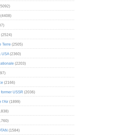
(5092)
(4408)
37)
(2524)
 Terre
(2505)
& USA
(2360)
ationale
(2203)
97)
ce
(2166)
& former USSR
(2036)
l'Air
(1899)
1838)
1760)
OTAN
(1584)