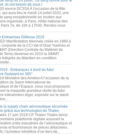
de sang du 14 juillet : Le sang donné pour le
é, ils ont besoin de vous !
20 source DCSSA À l'occasion de la fête
, qui aura lieu le mardi 14 juillet 2020, une
 de sang exceptionnelle en soutien aux
era organisée, à Paris, Hôtel national des
s Paris 7e, de 10h à 17h30. Rendez-vous
.
 Entreprises Défense 2019
FED Manifestation biennale créée en 1989 à
ive conjointe de la CCI Val-d’Oise/ Yvelines et
MAT (Direction Centrale du Matériel de
de Terre) devenue en 2010 la SIMMT
e Intégrée du Maintien en condition
nelle...
2019 - Embarquez à bord du futur
ère Guépard en 360°
19 Ministère des Armées A l’occasion de la
ition du Salon International de
utique et de l’Espace, nous vous proposons
rir la maquette grandeur réelle du futur
ère interarmées léger, exposée sur le stand
ère...
 de la supply chain aéronautique sécurisée
re grâce aux technologies de Thales
ales 17 juin 2019 CP Thales Thales lance
première plateforme digitale assurant la
elation entre industriels de l’aéronautique et
fense et fournisseurs de pièces détachées.
, l’acheteur bénéficie d’un tiers de...