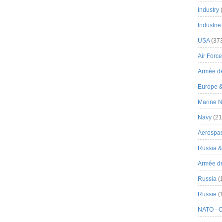
Industry
Industrie
USA
(37
Air Force
Armée de
Europe 
Marine N
Navy
(21
Aerospa
Russia 
Armée de 
Russia
(
Russie
(
NATO - 