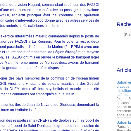
 général de division Hogard, commandant supérieur des FAZSOI
d’une crise humanitaire consécutive au passage d’un cyclone
SOI, l'objectif principal était de conduire une opération
 un cadre d’intervention coordonné avec les autres services de
Reche
des renforts alliés extérieurs à la force.
t exercice interarmées majeur, commandés depuis le poste de
jor des FAZSOI à La Réunion. Pour le volet terrestre, deux
ment parachutiste d’infanterie de Marine (2e RPIMa) avec une
 et l’autre par le détachement de Légion étrangère de Mayotte
en, les FAZSOI ont mis en œuvre le bâtiment de transport léger
 Le Malin, le remorqueur Le Morseet deux avions de transport
 la gendarmerie a renforcé le dispositif.
Articl
intégrer des pays membres de la commission de l’océan Indien
Safran e
ZSOI. Ainsi, une vingtaine de soldats mauriciens des Spécial
d’acquéri
ifs du DLEM, deux officiers seychellois et mauricien ont été
l’intelli
is marins comoriens ont embarqués sur Le Malin.
l’aérospa
24 juin 
discussi
es sur les îles de Juan de Nova et de Glorieuse, démontrant la
capital d
orce un territoire isolé.
artificie
et de la 
on des ressortissants (CRER) a été déployé sur l’aéroport de
Safran l
ur l’aéroport de Saint-Denis par le groupement de soutien de
Paris, le
Eurosato