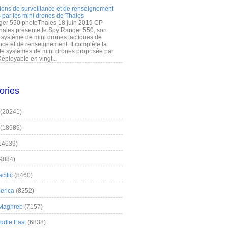
ions de surveillance et de renseignement
 par les mini drones de Thales
er 550 photoThales 18 juin 2019 CP
hales présente le Spy’Ranger 550, son
système de mini drones tactiques de
nce et de renseignement. Il complète la
 systèmes de mini drones proposée par
éployable en vingt...
ories
(20241)
(18989)
14639)
9884)
cific
(8460)
erica
(8252)
 Maghreb
(7157)
iddle East
(6838)