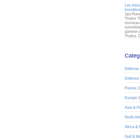
Les miss
boostées
Spy’Rang
Thales T
nouveau 
surveilla
gamme de
Thales. D
Categ
Défense
Defence
France
(
Europe
(
Asia & Pa
North Am
Africa &
Gulf & M