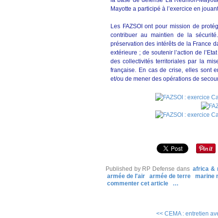
la base de défense La Réunion-Mayotte
Mayotte a participé à l’exercice en jouant
Les FAZSOI ont pour mission de protéger 
contribuer au maintien de la sécurité
préservation des intérêts de la France d
extérieure ; de soutenir l’action de l’Et
des collectivités territoriales par la m
française. En cas de crise, elles sont 
et/ou de mener des opérations de secour
Published by RP Defense
dans
africa &
armée de l'air
armée de terre
marine 
commenter cet article
…
<< CEMA : entretien a