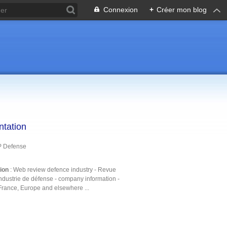
Connexion
+
Créer mon blog
ntation
P Defense
tion
: Web review defence industry - Revue
ndustrie de défense - company information -
France, Europe and elsewhere ...