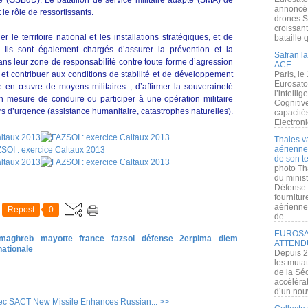
 (GSBdD). Le bataillon de service militaire adapté (SMA) de
annoncé l
 le rôle de ressortissants.
drones S
croissan
le territoire national et les installations stratégiques, et de
bataille q
. Ils sont également chargés d’assurer la prévention et la
Safran la
ans leur zone de responsabilité contre toute forme d’agression
ACE
at et contribuer aux conditions de stabilité et de développement
Paris, le
Eurosato
ise en œuvre de moyens militaires ; d’affirmer la souveraineté
l’intelli
en mesure de conduire ou participer à une opération militaire
Cognitive
s d’urgence (assistance humanitaire, catastrophes naturelles).
capacité
Electroni
Thales v
aérienne 
de son te
photo Th
du minist
Défense 
fournitu
aérienne
Repost
0
de...
EUROSAT
 maghreb
mayotte
france
fazsoi
défense
2erpima
dlem
ATTEND
nationale
Depuis 2
les muta
de la Sé
accélérat
d’un nouv
vec SACT
New Missile Enhances Russian... >>