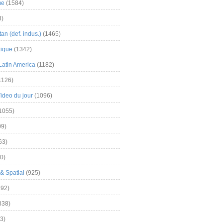
me
(1584)
3)
an (def. indus.)
(1465)
tique
(1342)
Latin America
(1182)
1126)
Video du jour
(1096)
1055)
9)
63)
0)
& Spatial
(925)
92)
838)
3)