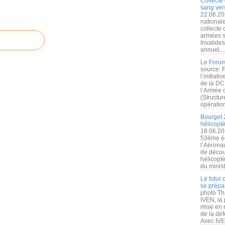
Collecte 
sang vers
22.06.20
nationale
collecte
armées s
Invalide
annuel,..
Le Forum
source: 
l’initiat
de la DC
l’Armée 
(Structur
opération
Bourget 
hélicopt
18.06.20
53ème éd
l’Aérona
de découv
hélicopt
du minist
Le futur
se prépa
photo Th
IVEN, la 
mise en r
de la dé
Avec IVEN