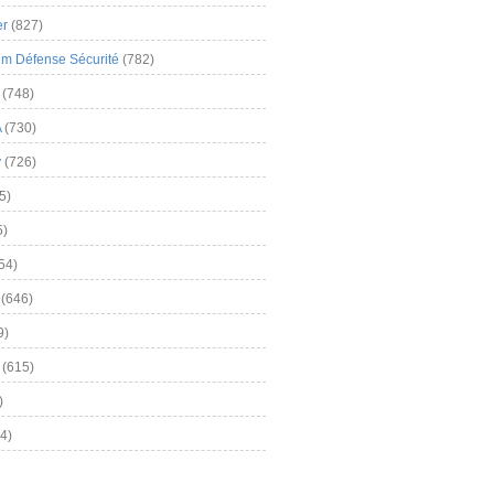
er
(827)
m Défense Sécurité
(782)
(748)
A
(730)
y
(726)
5)
5)
54)
(646)
9)
(615)
)
4)