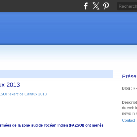
Prése
ux 2013
Blog
: R
Descrip
du web i
news in 
Contact
rmées de la zone sud de l’océan Indien (FAZSOI) ont menés