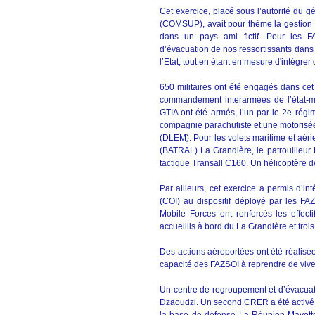
Cet exercice, placé sous l’autorité du
(COMSUP), avait pour thème la gestion 
dans un pays ami fictif. Pour les FAZ
d’évacuation de nos ressortissants dans
l’Etat, tout en étant en mesure d'intégrer 
650 militaires ont été engagés dans ce
commandement interarmées de l’état-ma
GTIA ont été armés, l’un par le 2e régi
compagnie parachutiste et une motorisée
(DLEM). Pour les volets maritime et aéri
(BATRAL) La Grandière, le patrouilleur
tactique Transall C160. Un hélicoptère de
Par ailleurs, cet exercice a permis d’
(COI) au dispositif déployé par les FA
Mobile Forces ont renforcés les effect
accueillis à bord du La Grandière et tro
Des actions aéroportées ont été réalisé
capacité des FAZSOI à reprendre de vive f
Un centre de regroupement et d’évacuati
Dzaoudzi. Un second CRER a été activé s