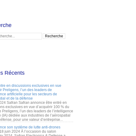
rche
es Récents
ntre en discussions exclusives en vue
r Preligens, l’un des leaders de
gence artificielle pour les secteurs de
tial et de la défense
2024 Safran Safran annonce être entré en
ons exclusives en vue d’acquérir 100 % du
e Preligens, l’un des leaders de l’intelligence
lle (IA) dédiée aux industries de l’aérospatial
défense, pour une valeur d’entreprise...
ance son système de lutte anti-drones
 18 juin 2024 À l’occasion du salon
ry 2024, Safran Electronics & Defense a