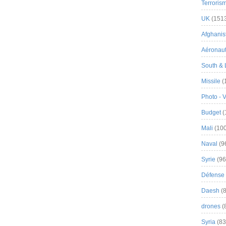
Terroris
UK
(151
Afghanist
Aéronau
South & 
Missile
(
Photo - 
Budget
(
Mali
(100
Naval
(9
Syrie
(96
Défense 
Daesh
(8
drones
(
Syria
(83