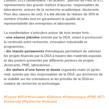
L’édition 2013 rassemblera 750 acteurs : patrons de PME et ETI,
représentants des grands maîtres d’œuvres, responsables de
laboratoires, acteurs de la recherche académique, doctorants.
Pour des raisons de coût, il a été décidé de réduire de 30% le
nombre d’invités tout en garantissant la qualité de la
représentativité des entreprises et laboratoires.
La manifestation s’articulera autour de trois temps forts :
- une séance plénière
animée par la DGA, visant à promouvoir
la continuité entre recherche, innovation industrielle et
programmes ;
- dix stands permanents
thématiques permettant de valoriser
les projets financés par la DGA à travers des matériels exposés
et des posters présentés par différents porteurs de projets :
doctorants, PME, laboratoires...
- dix ateliers d’une heure et demie
organisés matin et après-
midi, animés par des responsables de la DGA, qui donneront de
la visibilité sur les orientations et les priorités de la DGA en
matière de recherche et technologie.
#France
#DGA
#Innovation
#Défense
#Polytechnique
#PME
#ETI
#Université
#Recherche
#Industrie