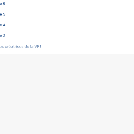
e 6
e 5
e 4
e 3
s créatrices de la VF !
e 2
e 1
e Mektoub My Love arrive enfin ! Rencontre avec Shaïn Boumedine et Sal
i : après Toni en famille
elle réalise le bouleversant Dites lui que je l'aime
ais ! Rencontre autour de Vie privée de Rebecca Zlotowski
 de Marguerite, Grave... Rencontre avec Ella Rumpf
 Les Rêveurs, un film intime sur la santé mentale