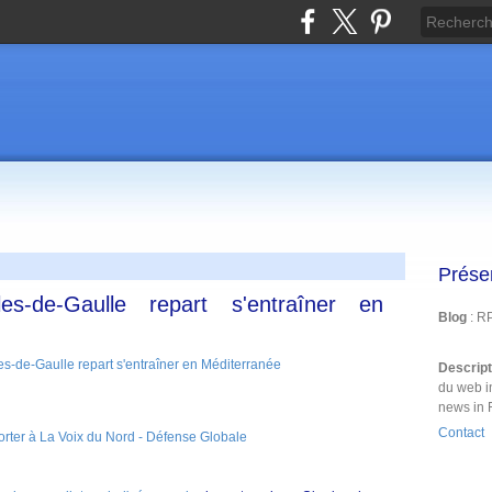
Prése
es-de-Gaulle repart s'entraîner en
Blog
: R
Descrip
du web i
news in 
Contact
porter à La Voix du Nord - Défense Globale