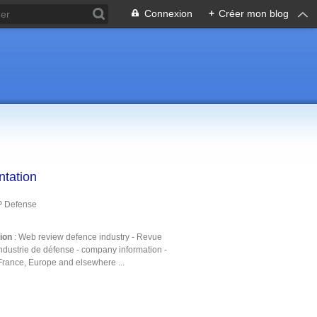
Connexion
+
Créer mon blog
ntation
P Defense
tion
: Web review defence industry - Revue
ndustrie de défense - company information -
France, Europe and elsewhere ...