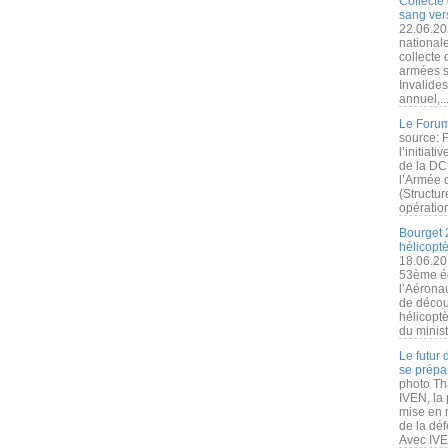
Collecte 
sang vers
22.06.20
nationale
collecte
armées s
Invalide
annuel,..
Le Forum
source: 
l’initiat
de la DC
l’Armée 
(Structur
opération
Bourget 
hélicopt
18.06.20
53ème éd
l’Aérona
de découv
hélicopt
du minist
Le futur
se prépa
photo Th
IVEN, la 
mise en r
de la dé
Avec IVEN