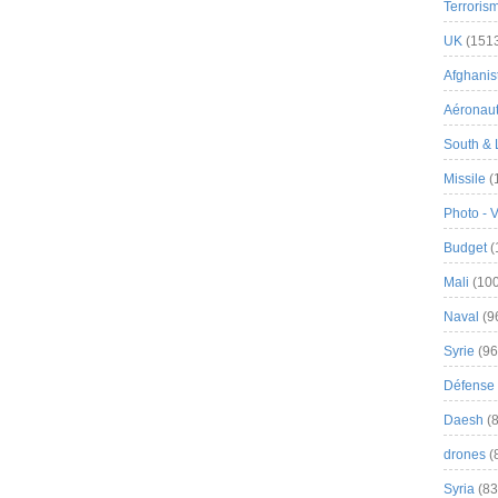
Terroris
UK
(151
Afghanist
Aéronau
South & 
Missile
(
Photo - 
Budget
(
Mali
(100
Naval
(9
Syrie
(96
Défense 
Daesh
(8
drones
(
Syria
(83