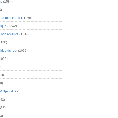
me
(1584)
3)
an (def. indus.)
(1465)
tique
(1342)
Latin America
(1182)
1126)
Video du jour
(1096)
1055)
9)
63)
0)
& Spatial
(925)
92)
838)
3)