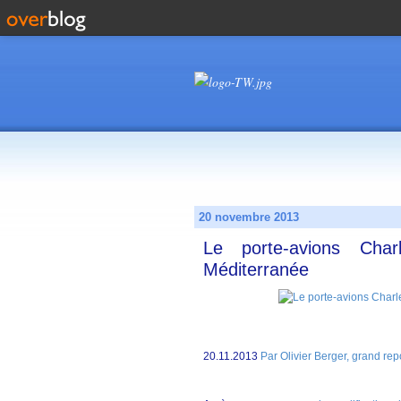
20 novembre 2013
Le porte-avions Charl
Méditerranée
20.11.2013
Par Olivier Berger, grand re