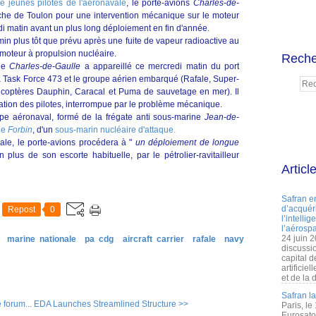
e jeunes pilotes de l'aéronavale
, le porte-avions
Charles-de-
tache de Toulon pour une intervention mécanique sur le moteur
edi matin avant un plus long déploiement en fin d'année.
in plus tôt que prévu après une fuite de vapeur radioactive au
moteur à propulsion nucléaire.
Reche
 le
Charles-de-Gaulle
a appareillé ce mercredi matin du port
 la Task Force 473 et le groupe aérien embarqué (Rafale, Super-
icoptères Dauphin, Caracal et Puma de sauvetage en mer). Il
ation des pilotes, interrompue par le problème mécanique.
oupe aéronaval, formé de la frégate anti sous-marine
Jean-de-
ne
Forbin
, d'un
sous-marin nucléaire d'attaque.
ale, le porte-avions procédera à "
un déploiement de longue
en plus de son escorte habituelle, par le pétrolier-ravitailleur
Articl
Safran e
d’acquéri
Repost
0
l’intelli
l’aérospa
24 juin 
marine nationale
pa cdg
aircraft carrier
rafale
navy
discussi
capital d
artificie
et de la 
Safran l
forum...
EDA Launches Streamlined Structure >>
Paris, le
Eurosato