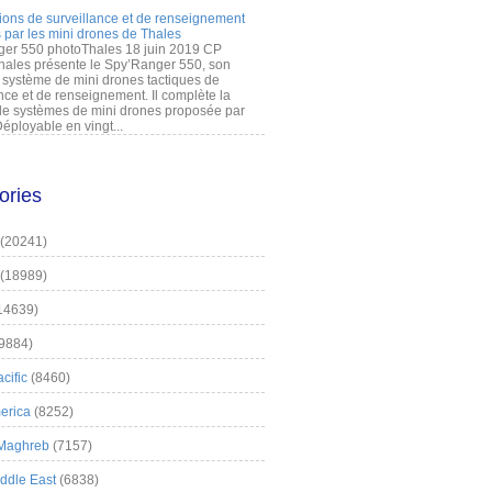
ions de surveillance et de renseignement
 par les mini drones de Thales
er 550 photoThales 18 juin 2019 CP
hales présente le Spy’Ranger 550, son
système de mini drones tactiques de
nce et de renseignement. Il complète la
 systèmes de mini drones proposée par
éployable en vingt...
ories
(20241)
(18989)
14639)
9884)
cific
(8460)
erica
(8252)
 Maghreb
(7157)
iddle East
(6838)