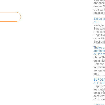
annoncé l
drones S
croissan
bataille q
Safran la
ACE
Paris, le
Eurosato
l’intelli
Cognitive
capacité
Electroni
Thales v
aérienne 
de son te
photo Th
du minist
Défense 
fournitu
aérienne
de...
EUROSAT
ATTEND
Depuis 2
les muta
de la Sé
accélérat
d’un nouv