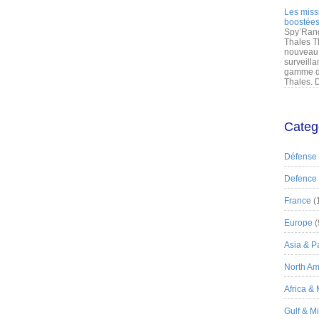
Les miss
boostées
Spy’Rang
Thales T
nouveau 
surveilla
gamme de
Thales. D
Categ
Défense
Defence
France
(
Europe
(
Asia & Pa
North Am
Africa &
Gulf & M