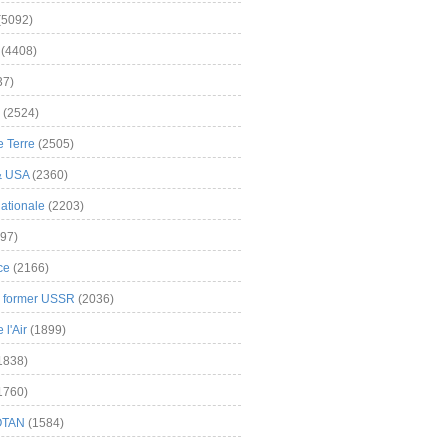
(5092)
(4408)
37)
(2524)
 Terre
(2505)
& USA
(2360)
ationale
(2203)
97)
ce
(2166)
& former USSR
(2036)
l'Air
(1899)
1838)
1760)
OTAN
(1584)