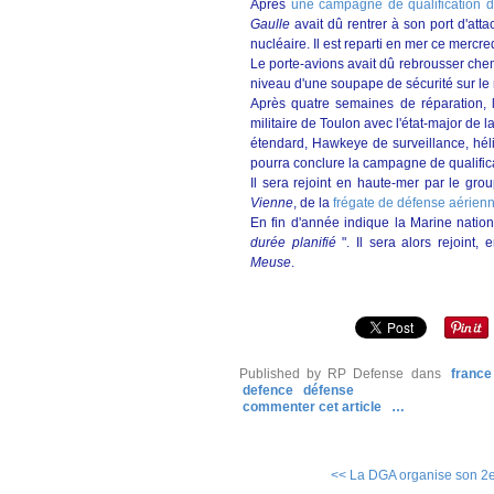
Après
une campagne de qualification d
Gaulle
avait dû rentrer à son port d'at
nucléaire. Il est reparti en mer ce mercr
Le porte-avions avait dû rebrousser chem
niveau d'une soupape de sécurité sur le 
Après quatre semaines de réparation,
militaire de Toulon avec l'état-major de
étendard, Hawkeye de surveillance, hél
pourra conclure la campagne de qualific
Il sera rejoint en haute-mer par le gr
Vienne
, de la
frégate de défense aérien
En fin d'année indique la Marine nation
durée planifié
". Il sera alors rejoint, 
Meuse
.
Published by RP Defense
dans
france
defence
défense
commenter cet article
…
<< La DGA organise son 2e 