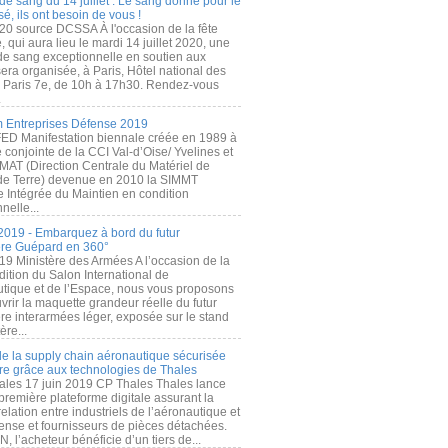
de sang du 14 juillet : Le sang donné pour le
é, ils ont besoin de vous !
20 source DCSSA À l'occasion de la fête
, qui aura lieu le mardi 14 juillet 2020, une
 de sang exceptionnelle en soutien aux
era organisée, à Paris, Hôtel national des
s Paris 7e, de 10h à 17h30. Rendez-vous
.
 Entreprises Défense 2019
FED Manifestation biennale créée en 1989 à
ive conjointe de la CCI Val-d’Oise/ Yvelines et
MAT (Direction Centrale du Matériel de
de Terre) devenue en 2010 la SIMMT
e Intégrée du Maintien en condition
nelle...
2019 - Embarquez à bord du futur
ère Guépard en 360°
19 Ministère des Armées A l’occasion de la
ition du Salon International de
utique et de l’Espace, nous vous proposons
rir la maquette grandeur réelle du futur
ère interarmées léger, exposée sur le stand
ère...
 de la supply chain aéronautique sécurisée
re grâce aux technologies de Thales
ales 17 juin 2019 CP Thales Thales lance
première plateforme digitale assurant la
elation entre industriels de l’aéronautique et
fense et fournisseurs de pièces détachées.
, l’acheteur bénéficie d’un tiers de...