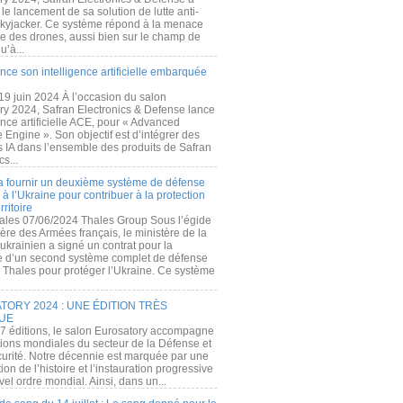
e lancement de sa solution de lutte anti-
kyjacker. Ce système répond à la menace
te des drones, aussi bien sur le champ de
u’à...
nce son intelligence artificielle embarquée
 19 juin 2024 À l’occasion du salon
ry 2024, Safran Electronics & Defense lance
gence artificielle ACE, pour « Advanced
 Engine ». Son objectif est d’intégrer des
s IA dans l’ensemble des produits de Safran
cs...
a fournir un deuxième système de défense
à l’Ukraine pour contribuer à la protection
rritoire
ales 07/06/2024 Thales Group Sous l’égide
ère des Armées français, le ministère de la
ukrainien a signé un contrat pour la
re d’un second système complet de défense
 Thales pour protéger l’Ukraine. Ce système
ORY 2024 : UNE ÉDITION TRÈS
UE
7 éditions, le salon Eurosatory accompagne
tions mondiales du secteur de la Défense et
curité. Notre décennie est marquée par une
ion de l’histoire et l’instauration progressive
el ordre mondial. Ainsi, dans un...