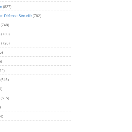
er
(827)
m Défense Sécurité
(782)
(748)
A
(730)
y
(726)
5)
5)
54)
(646)
9)
(615)
)
4)