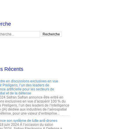
rche
es Récents
ntre en discussions exclusives en vue
r Preligens, l’un des leaders de
gence artificielle pour les secteurs de
tial et de la défense
2024 Safran Safran annonce être entré en
ons exclusives en vue d’acquérir 100 % du
e Preligens, l’un des leaders de l’intelligence
lle (IA) dédiée aux industries de l’aérospatial
défense, pour une valeur d’entreprise...
ance son système de lutte anti-drones
 18 juin 2024 À l’occasion du salon
ry 2024, Safran Electronics & Defense a