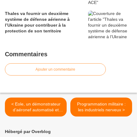
Thales va fournir un deuxième
système de défense aérienne à
l’Ukraine pour contribuer à la
protection de son territoire
Commentaires
Ajouter un commentaire
< Eole, un démonstrateur
Programmation militaire :
d’aéronef automatisé et
les industriels nerveux >
réutilisable pour la mise en
orbite de nano-satellites
Hébergé par Overblog