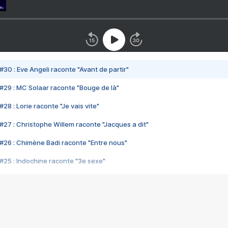
#30 : Eve Angeli raconte "Avant de partir"
#29 : MC Solaar raconte "Bouge de là"
28 : Lorie raconte "Je vais vite"
#27 : Christophe Willem raconte "Jacques a dit"
#26 : Chimène Badi raconte "Entre nous"
#25 : Indochine raconte "3e sexe"
#24 : Zaho raconte "C'est chelou"
#23 : Patrick Bruel raconte "Au café des délices"
#22 : Kyo raconte "Le chemin"