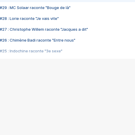
#29 : MC Solaar raconte "Bouge de là"
28 : Lorie raconte "Je vais vite"
#27 : Christophe Willem raconte "Jacques a dit"
#26 : Chimène Badi raconte "Entre nous"
#25 : Indochine raconte "3e sexe"
#24 : Zaho raconte "C'est chelou"
#23 : Patrick Bruel raconte "Au café des délices"
#22 : Kyo raconte "Le chemin"
#21 : Nolwenn Leroy raconte "Cassé"
#20 : Patrick Hernandez raconte "Born to be alive"
#19 : Lorie raconte "Près de moi"
#18 : Michael Jones raconte "A nos actes manqués" (avec Jean-Jacque