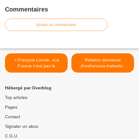
Commentaires
Ajouter un commentaire
< François Loncle: «La
Relation donneurs
France n’est pas le
d’ordre/sous-traitants :
gendarme de l’Afrique»
Astrium organise une
journée PME >
Hébergé par Overblog
Top articles
Pages
Contact
Signaler un abus
C.G.U.