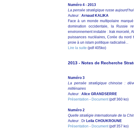
Numéro 4 - 2013
La pensée stratégique russe aujourd’hui
Auteur :
Arnaud KALIKA
Face à un monde multipolaire marqué 
domination occidentale, la Russie 
environnement instable : Irak morcelé, Af
puissances nucléaires, Corée du nord t
proie à un islam politique radicalisé...
Lire la suite
(pdf 405ko)
2013 - Notes de Recherche Strat
Numéro 3
La pensée stratégique chinoise : dé
millénaires
Auteur :
Alice GRANDSERRE
Présentation
-
Document
(pdf 360 ko)
Numéro 2
Quelle stratégie internationale de la Chin
Auteur : Dr
Leïla CHOUKROUNE
Présentation
-
Document
(pdf 357 ko)