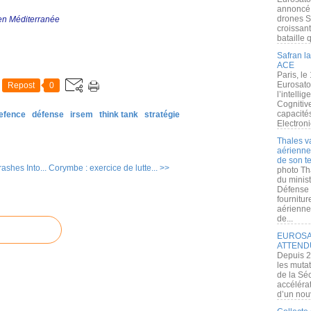
annoncé l
drones S
 en Méditerranée
croissan
bataille q
Safran la
ACE
Paris, le
Eurosato
Repost
0
l’intelli
Cognitive
capacité
efence
défense
irsem
think tank
stratégie
Electroni
Thales v
aérienne 
de son te
shes Into...
Corymbe : exercice de lutte... >>
photo Th
du minist
Défense 
fournitu
aérienne
de...
EUROSAT
ATTEND
Depuis 2
les muta
de la Sé
accélérat
d’un nouv