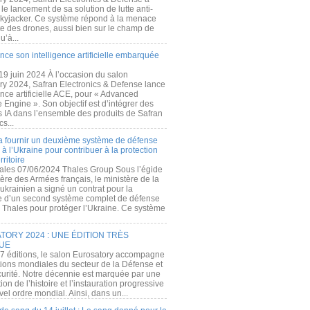
e lancement de sa solution de lutte anti-
kyjacker. Ce système répond à la menace
te des drones, aussi bien sur le champ de
u’à...
nce son intelligence artificielle embarquée
 19 juin 2024 À l’occasion du salon
ry 2024, Safran Electronics & Defense lance
gence artificielle ACE, pour « Advanced
 Engine ». Son objectif est d’intégrer des
s IA dans l’ensemble des produits de Safran
cs...
a fournir un deuxième système de défense
à l’Ukraine pour contribuer à la protection
rritoire
ales 07/06/2024 Thales Group Sous l’égide
ère des Armées français, le ministère de la
ukrainien a signé un contrat pour la
re d’un second système complet de défense
 Thales pour protéger l’Ukraine. Ce système
ORY 2024 : UNE ÉDITION TRÈS
UE
7 éditions, le salon Eurosatory accompagne
tions mondiales du secteur de la Défense et
curité. Notre décennie est marquée par une
ion de l’histoire et l’instauration progressive
el ordre mondial. Ainsi, dans un...