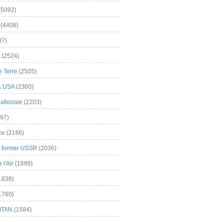
(5092)
(4408)
37)
(2524)
 Terre
(2505)
& USA
(2360)
ationale
(2203)
97)
ce
(2166)
& former USSR
(2036)
l'Air
(1899)
1838)
1760)
OTAN
(1584)