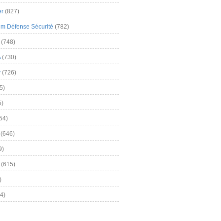
er
(827)
m Défense Sécurité
(782)
(748)
A
(730)
y
(726)
5)
5)
54)
(646)
9)
(615)
)
4)