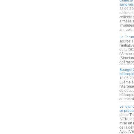
Collecte 
sang vers
22.06.20
nationale
collecte
armées s
Invalide
annuel,..
Le Forum
source: 
l’initiat
de la DC
l’Armée 
(Structur
opération
Bourget 
hélicopt
18.06.20
53ème éd
l’Aérona
de découv
hélicopt
du minist
Le futur
se prépa
photo Th
IVEN, la 
mise en r
de la dé
Avec IVEN