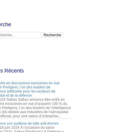
rche
es Récents
ntre en discussions exclusives en vue
r Preligens, l’un des leaders de
gence artificielle pour les secteurs de
tial et de la défense
2024 Safran Safran annonce être entré en
ons exclusives en vue d’acquérir 100 % du
e Preligens, l’un des leaders de l’intelligence
lle (IA) dédiée aux industries de l’aérospatial
défense, pour une valeur d’entreprise...
ance son système de lutte anti-drones
 18 juin 2024 À l’occasion du salon
ry 2024, Safran Electronics & Defense a