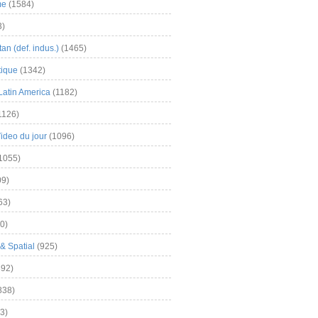
me
(1584)
3)
an (def. indus.)
(1465)
tique
(1342)
Latin America
(1182)
1126)
Video du jour
(1096)
1055)
9)
63)
0)
& Spatial
(925)
92)
838)
3)