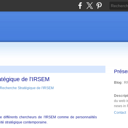
Prése
atégique de l'IRSEM
Blog
: R
Descrip
du web i
news in 
Contact
de différents chercheurs de l'IRSEM comme de personnalités
lité stratégique contemporaine.