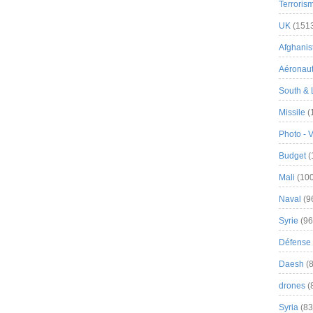
Terroris
UK
(151
Afghanist
Aéronau
South & 
Missile
(
Photo - 
Budget
(
Mali
(100
Naval
(9
Syrie
(96
Défense 
Daesh
(8
drones
(
Syria
(83