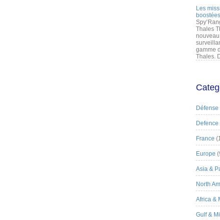
Les miss
boostées
Spy’Rang
Thales T
nouveau 
surveilla
gamme de
Thales. D
Categ
Défense
Defence
France
(
Europe
(
Asia & Pa
North Am
Africa &
Gulf & M