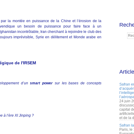
par la montée en puissance de la Chine et l’érosion de la
Reche
revendique un besoin de puissance pour faire face à un
ghanistan incontrôlable, Iran cherchant à rejoindre le club des
oujours imprévisible, Syrie en délitement et Monde arabe en
égique de l'IRSEM
Articl
veloppement d’un
smart power
sur les bases de concepts
Safran e
d’acquéri
l’intelli
l’aérospa
24 juin 
discussi
capital d
artificie
e à l’ère XI Jinping ?
et de la 
Safran l
Paris, le
Eurosato