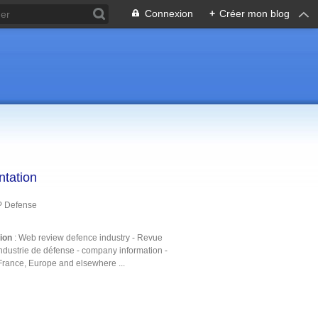
Connexion
+
Créer mon blog
ntation
P Defense
tion
: Web review defence industry - Revue
ndustrie de défense - company information -
France, Europe and elsewhere ...