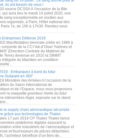
de sang du 14 juillet : Le sang donné pour le
é, ils ont besoin de vous !
20 source DCSSA À l'occasion de la fête
, qui aura lieu le mardi 14 juillet 2020, une
 de sang exceptionnelle en soutien aux
era organisée, à Paris, Hôtel national des
s Paris 7e, de 10h à 17h30. Rendez-vous
.
 Entreprises Défense 2019
FED Manifestation biennale créée en 1989 à
ive conjointe de la CCI Val-d’Oise/ Yvelines et
MAT (Direction Centrale du Matériel de
de Terre) devenue en 2010 la SIMMT
e Intégrée du Maintien en condition
nelle...
2019 - Embarquez à bord du futur
ère Guépard en 360°
19 Ministère des Armées A l’occasion de la
ition du Salon International de
utique et de l’Espace, nous vous proposons
rir la maquette grandeur réelle du futur
ère interarmées léger, exposée sur le stand
ère...
 de la supply chain aéronautique sécurisée
re grâce aux technologies de Thales
ales 17 juin 2019 CP Thales Thales lance
première plateforme digitale assurant la
elation entre industriels de l’aéronautique et
fense et fournisseurs de pièces détachées.
, l’acheteur bénéficie d’un tiers de...