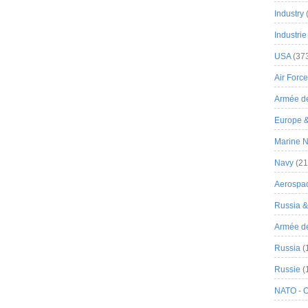
Industry
Industrie
USA
(37
Air Force
Armée de
Europe 
Marine N
Navy
(21
Aerospa
Russia 
Armée de 
Russia
(
Russie
(
NATO - 