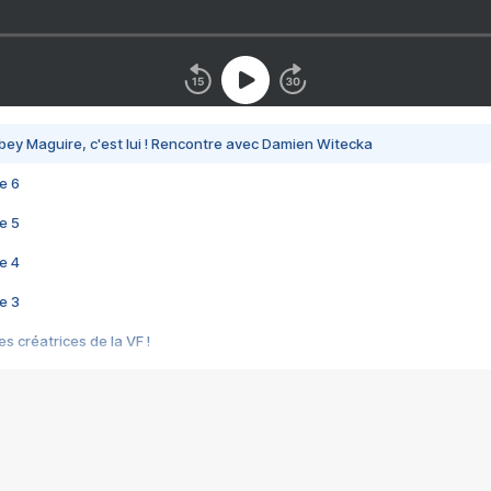
bey Maguire, c'est lui ! Rencontre avec Damien Witecka
e 6
e 5
e 4
e 3
s créatrices de la VF !
e 2
e 1
e Mektoub My Love arrive enfin ! Rencontre avec Shaïn Boumedine et Sal