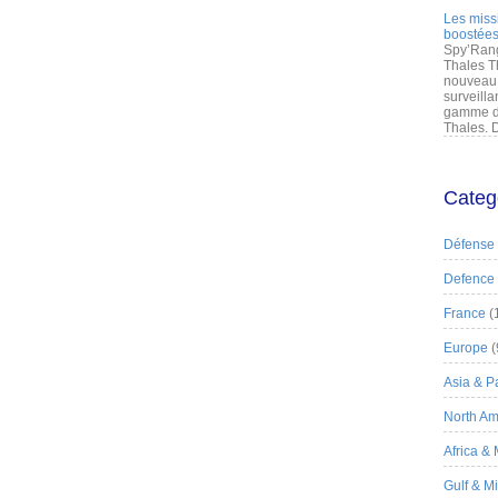
Les miss
boostées
Spy’Rang
Thales T
nouveau 
surveilla
gamme de
Thales. D
Categ
Défense
Defence
France
(
Europe
(
Asia & Pa
North Am
Africa &
Gulf & M