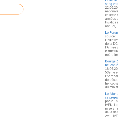
Collecte 
sang vers
22.06.20
nationale
collecte
armées s
Invalide
annuel,..
Le Forum
source: 
l’initiat
de la DC
l’Armée 
(Structur
opération
Bourget 
hélicopt
18.06.20
53ème éd
l’Aérona
de découv
hélicopt
du minist
Le futur
se prépa
photo Th
IVEN, la 
mise en r
de la dé
Avec IVEN