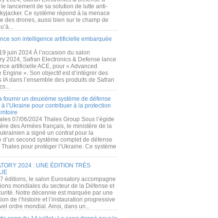
e lancement de sa solution de lutte anti-
kyjacker. Ce système répond à la menace
te des drones, aussi bien sur le champ de
u’à...
nce son intelligence artificielle embarquée
 19 juin 2024 À l’occasion du salon
ry 2024, Safran Electronics & Defense lance
gence artificielle ACE, pour « Advanced
 Engine ». Son objectif est d’intégrer des
s IA dans l’ensemble des produits de Safran
cs...
a fournir un deuxième système de défense
à l’Ukraine pour contribuer à la protection
rritoire
ales 07/06/2024 Thales Group Sous l’égide
ère des Armées français, le ministère de la
ukrainien a signé un contrat pour la
re d’un second système complet de défense
 Thales pour protéger l’Ukraine. Ce système
ORY 2024 : UNE ÉDITION TRÈS
UE
7 éditions, le salon Eurosatory accompagne
tions mondiales du secteur de la Défense et
curité. Notre décennie est marquée par une
ion de l’histoire et l’instauration progressive
el ordre mondial. Ainsi, dans un...