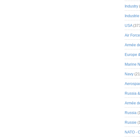
Industry
Industrie
USA
(37
Air Force
Armée de
Europe 
Marine N
Navy
(21
Aerospa
Russia 
Armée de 
Russia
(
Russie
(
NATO - 