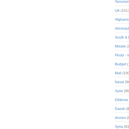
Terroris
UK
(151
Afghanist
Aéronau
South & 
Missile
(
Photo - 
Budget
(
Mali
(100
Naval
(9
Syrie
(96
Défense 
Daesh
(8
drones
(
Syria
(83