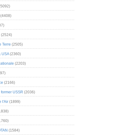
(5092)
(4408)
37)
(2524)
 Terre
(2505)
& USA
(2360)
ationale
(2203)
97)
ce
(2166)
& former USSR
(2036)
l'Air
(1899)
1838)
1760)
OTAN
(1584)