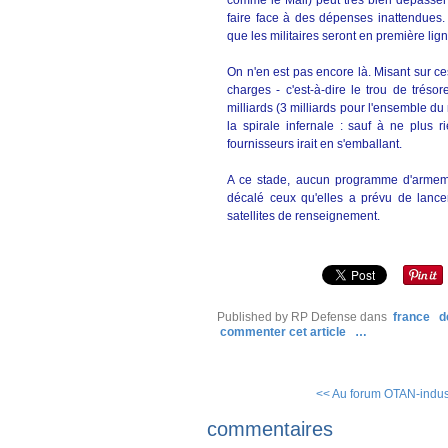
comme le Mali) peut très bien dépasser
faire face à des dépenses inattendues. 
que les militaires seront en première lign
On n'en est pas encore là. Misant sur ce
charges - c'est-à-dire le trou de tréso
milliards (3 milliards pour l'ensemble du 
la spirale infernale : sauf à ne plus 
fournisseurs irait en s'emballant.
A ce stade, aucun programme d'armeme
décalé ceux qu'elles a prévu de lancer
satellites de renseignement.
Published by RP Defense
dans
france
d
commenter cet article
…
<< Au forum OTAN-industr
commentaires