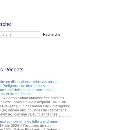
rche
es Récents
ntre en discussions exclusives en vue
r Preligens, l’un des leaders de
gence artificielle pour les secteurs de
tial et de la défense
2024 Safran Safran annonce être entré en
ons exclusives en vue d’acquérir 100 % du
e Preligens, l’un des leaders de l’intelligence
lle (IA) dédiée aux industries de l’aérospatial
défense, pour une valeur d’entreprise...
ance son système de lutte anti-drones
 18 juin 2024 À l’occasion du salon
ry 2024, Safran Electronics & Defense a