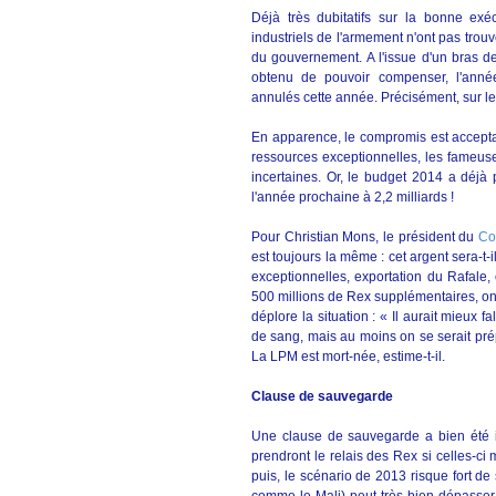
Déjà très dubitatifs sur la bonne exé
industriels de l'armement n'ont pas trou
du gouvernement. A l'issue d'un bras d
obtenu de pouvoir compenser, l'anné
annulés cette année. Précisément, sur le
En apparence, le compromis est accepta
ressources exceptionnelles, les fameuse
incertaines. Or, le budget 2014 a déjà 
l'année prochaine à 2,2 milliards !
Pour Christian Mons, le président du
Co
est toujours la même : cet argent sera-t-
exceptionnelles, exportation du Rafale, o
500 millions de Rex supplémentaires, on
déplore la situation : « Il aurait mieux f
de sang, mais au moins on se serait prép
La LPM est mort-née, estime-t-il.
Clause de sauvegarde
Une clause de sauvegarde a bien été i
prendront le relais des Rex si celles-ci 
puis, le scénario de 2013 risque fort de