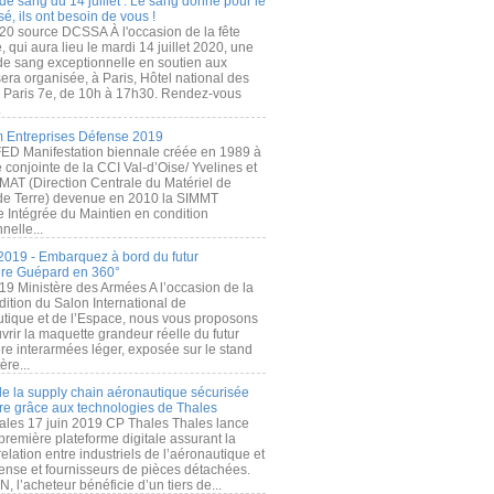
de sang du 14 juillet : Le sang donné pour le
é, ils ont besoin de vous !
20 source DCSSA À l'occasion de la fête
, qui aura lieu le mardi 14 juillet 2020, une
 de sang exceptionnelle en soutien aux
era organisée, à Paris, Hôtel national des
s Paris 7e, de 10h à 17h30. Rendez-vous
.
 Entreprises Défense 2019
FED Manifestation biennale créée en 1989 à
ive conjointe de la CCI Val-d’Oise/ Yvelines et
MAT (Direction Centrale du Matériel de
de Terre) devenue en 2010 la SIMMT
e Intégrée du Maintien en condition
nelle...
2019 - Embarquez à bord du futur
ère Guépard en 360°
19 Ministère des Armées A l’occasion de la
ition du Salon International de
utique et de l’Espace, nous vous proposons
rir la maquette grandeur réelle du futur
ère interarmées léger, exposée sur le stand
ère...
 de la supply chain aéronautique sécurisée
re grâce aux technologies de Thales
ales 17 juin 2019 CP Thales Thales lance
première plateforme digitale assurant la
elation entre industriels de l’aéronautique et
fense et fournisseurs de pièces détachées.
, l’acheteur bénéficie d’un tiers de...