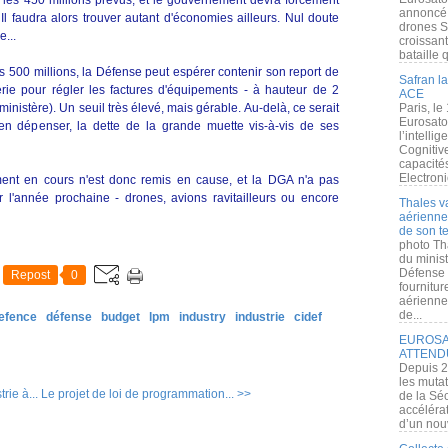
 les 450 millions prévus, et le gouvernement devra forcément
annoncé l
Il faudra alors trouver autant d'économies ailleurs. Nul doute
drones S
e...
croissan
bataille q
s 500 millions, la Défense peut espérer contenir son report de
Safran la
rerie pour régler les factures d'équipements - à hauteur de 2
ACE
ministère). Un seuil très élevé, mais gérable. Au-delà, ce serait
Paris, le
Eurosato
rien dépenser, la dette de la grande muette vis-à-vis de ses
l’intelli
Cognitive
capacité
Electroni
nt en cours n'est donc remis en cause, et la DGA n'a pas
 l'année prochaine - drones, avions ravitailleurs ou encore
Thales v
aérienne 
de son te
photo Th
du minist
Défense 
Repost
0
fournitu
aérienne
de...
efence
défense
budget
lpm
industry
industrie
cidef
EUROSAT
ATTEND
Depuis 2
les muta
ie à...
Le projet de loi de programmation... >>
de la Sé
accélérat
d’un nouv