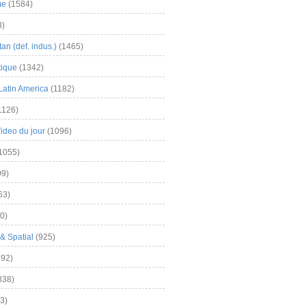
me
(1584)
3)
an (def. indus.)
(1465)
tique
(1342)
Latin America
(1182)
1126)
Video du jour
(1096)
1055)
9)
63)
0)
& Spatial
(925)
92)
838)
3)