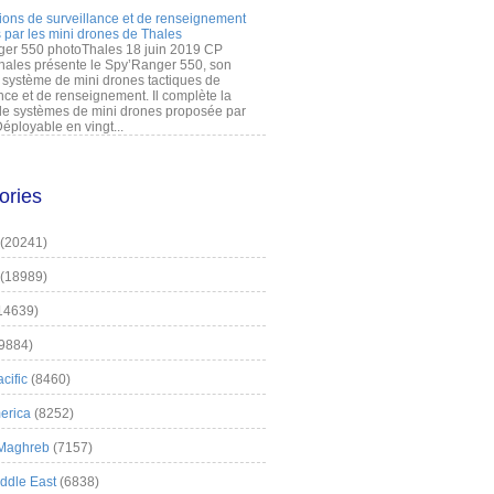
ions de surveillance et de renseignement
 par les mini drones de Thales
er 550 photoThales 18 juin 2019 CP
hales présente le Spy’Ranger 550, son
système de mini drones tactiques de
nce et de renseignement. Il complète la
 systèmes de mini drones proposée par
éployable en vingt...
ories
(20241)
(18989)
14639)
9884)
cific
(8460)
erica
(8252)
 Maghreb
(7157)
iddle East
(6838)