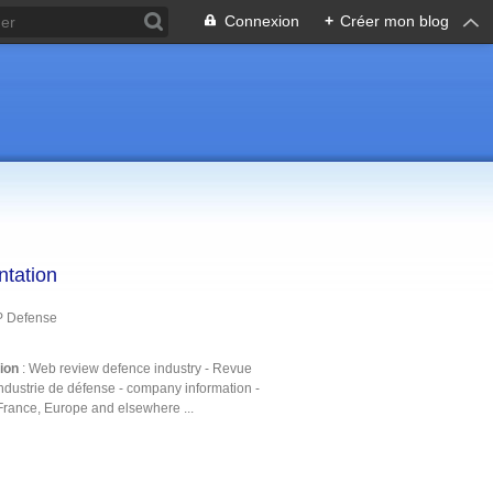
Connexion
+
Créer mon blog
ntation
P Defense
tion
: Web review defence industry - Revue
ndustrie de défense - company information -
France, Europe and elsewhere ...