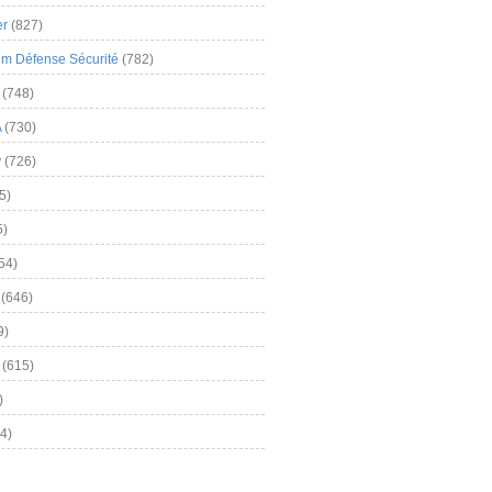
er
(827)
m Défense Sécurité
(782)
(748)
A
(730)
y
(726)
5)
5)
54)
(646)
9)
(615)
)
4)