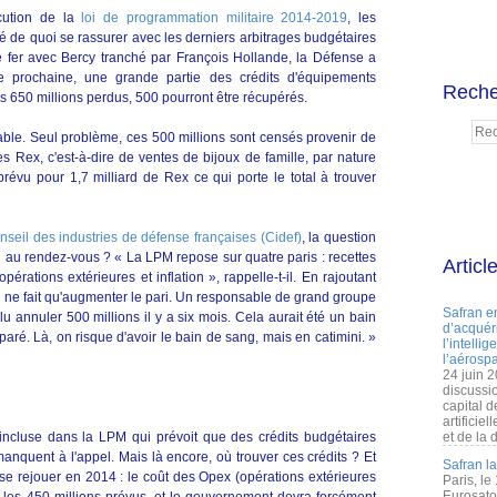
cution de la
loi de programmation militaire 2014-2019
, les
vé de quoi se rassurer avec les derniers arbitrages budgétaires
e fer avec Bercy tranché par François Hollande, la Défense a
e prochaine, une grande partie des crédits d'équipements
Reche
s 650 millions perdus, 500 pourront être récupérés.
ble. Seul problème, ces 500 millions sont censés provenir de
s Rex, c'est-à-dire de ventes de bijoux de famille, par nature
prévu pour 1,7 milliard de Rex ce qui porte le total à trouver
nseil des industries de défense françaises (Cidef)
, la question
il au rendez-vous ? « La LPM repose sur quatre paris : recettes
Articl
pérations extérieures et inflation », rappelle-t-il. En rajoutant
 ne fait qu'augmenter le pari. Un responsable de grand groupe
Safran e
allu annuler 500 millions il y a six mois. Cela aurait été un bain
d’acquéri
aré. Là, on risque d'avoir le bain de sang, mais en catimini. »
l’intelli
l’aérospa
24 juin 
discussi
capital d
artificie
ncluse dans la LPM qui prévoit que des crédits budgétaires
et de la 
manquent à l'appel. Mais là encore, où trouver ces crédits ? Et
Safran l
 se rejouer en 2014 : le coût des Opex (opérations extérieures
Paris, le
Eurosato