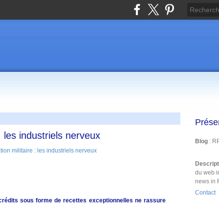
Prése
 les industriels nerveux
Blog
: R
Descrip
du web i
news in 
Contact
crédits sous forme de recettes exceptionnelles ne rassure