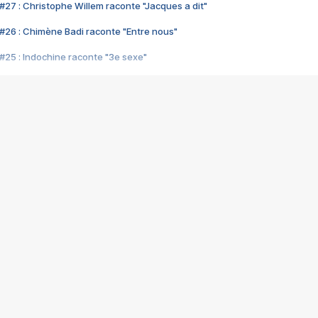
#27 : Christophe Willem raconte "Jacques a dit"
#26 : Chimène Badi raconte "Entre nous"
#25 : Indochine raconte "3e sexe"
#24 : Zaho raconte "C'est chelou"
#23 : Patrick Bruel raconte "Au café des délices"
#22 : Kyo raconte "Le chemin"
#21 : Nolwenn Leroy raconte "Cassé"
#20 : Patrick Hernandez raconte "Born to be alive"
#19 : Lorie raconte "Près de moi"
#18 : Michael Jones raconte "A nos actes manqués" (avec Jean-Jacque
#17 : Khaled raconte "Aïcha"
#16 : Corneille raconte "Parce qu'on vient de loin"
#15 : Indochine raconte "L'aventurier"