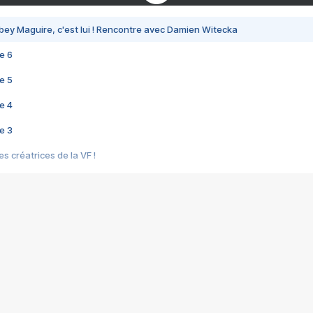
bey Maguire, c'est lui ! Rencontre avec Damien Witecka
e 6
e 5
e 4
e 3
s créatrices de la VF !
e 2
e 1
e Mektoub My Love arrive enfin ! Rencontre avec Shaïn Boumedine et Sal
i : après Toni en famille
elle réalise le bouleversant Dites lui que je l'aime
ais ! Rencontre autour de Vie privée de Rebecca Zlotowski