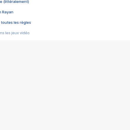
e (littéralement)
im Rayan
 toutes les règles
s les jeux vidéo
us choquant de Rockstar ? - Le scandale BULLY
e plus moche de Steam
du RÊVE tourne au CAUCHEMAR
pendant 8 heures
it… à tort
umiliés par un jeu vidéo
ire - Final Fantasy 8
ti un empire - Age of Empires
story DOFUS