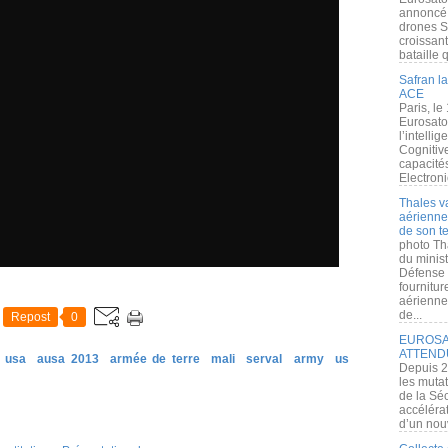
annoncé l
drones S
croissan
bataille q
Safran la
ACE
Paris, le
Eurosato
l’intelli
Cognitive
capacité
Electroni
Thales v
aérienne 
de son te
photo Th
du minist
Défense 
fournitu
aérienne
de...
Repost
0
EUROSAT
ATTEND
usa
ausa 2013
armée de terre
mali
serval
army
us
Depuis 2
les muta
de la Sé
accélérat
d’un nouv