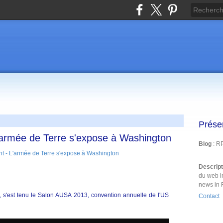
Prése
'armée de Terre s'expose à Washington
Blog
: R
Descrip
du web i
news in 
 s'est tenu le Salon AUSA 2013, convention annuelle de l'US
Contact