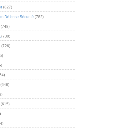
er
(827)
m Défense Sécurité
(782)
(748)
A
(730)
y
(726)
5)
5)
54)
(646)
9)
(615)
)
4)