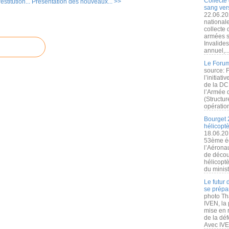
Collecte 
stitution...
Présentation des nouveaux... >>
sang vers
22.06.20
nationale
collecte
armées s
Invalide
annuel,..
Le Forum
source: 
l’initiat
de la DC
l’Armée 
(Structur
opération
Bourget 
hélicopt
18.06.20
53ème éd
l’Aérona
de découv
hélicopt
du minist
Le futur
se prépa
photo Th
IVEN, la 
mise en r
de la dé
Avec IVEN