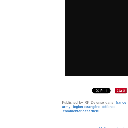
Published by RP Defense
dans
france
army
légion etrangère
défense
commenter cet article
…