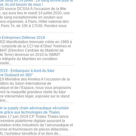
de sang du 14 juillet : Le sang donné pour le
é, ils ont besoin de vous !
20 source DCSSA À l'occasion de la fête
, qui aura lieu le mardi 14 juillet 2020, une
 de sang exceptionnelle en soutien aux
era organisée, à Paris, Hôtel national des
s Paris 7e, de 10h à 17h30. Rendez-vous
.
 Entreprises Défense 2019
FED Manifestation biennale créée en 1989 à
ive conjointe de la CCI Val-d’Oise/ Yvelines et
MAT (Direction Centrale du Matériel de
de Terre) devenue en 2010 la SIMMT
e Intégrée du Maintien en condition
nelle...
2019 - Embarquez à bord du futur
ère Guépard en 360°
19 Ministère des Armées A l’occasion de la
ition du Salon International de
utique et de l’Espace, nous vous proposons
rir la maquette grandeur réelle du futur
ère interarmées léger, exposée sur le stand
ère...
 de la supply chain aéronautique sécurisée
re grâce aux technologies de Thales
ales 17 juin 2019 CP Thales Thales lance
première plateforme digitale assurant la
elation entre industriels de l’aéronautique et
fense et fournisseurs de pièces détachées.
, l’acheteur bénéficie d’un tiers de...