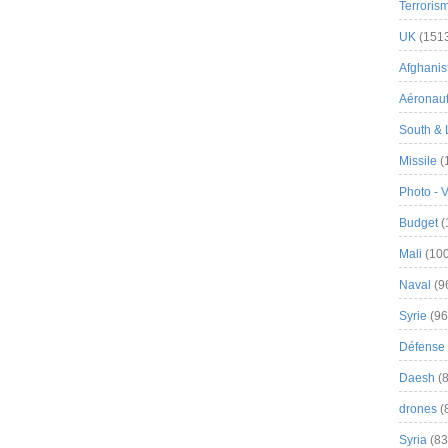
Terroris
UK
(151
Afghanist
Aéronau
South & 
Missile
(
Photo - 
Budget
(
Mali
(100
Naval
(9
Syrie
(96
Défense 
Daesh
(8
drones
(
Syria
(83