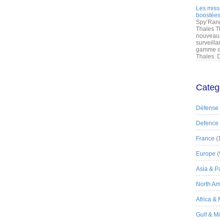
Les miss
boostées
Spy’Rang
Thales T
nouveau 
surveilla
gamme de
Thales. D
Categ
Défense
Defence
France
(
Europe
(
Asia & Pa
North Am
Africa &
Gulf & M