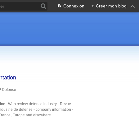
Connexion
+
Créer mon blog
ntation
P Defense
tion
: Web review defence industry - Revue
ndustrie de défense - company information -
France, Europe and elsewhere ...