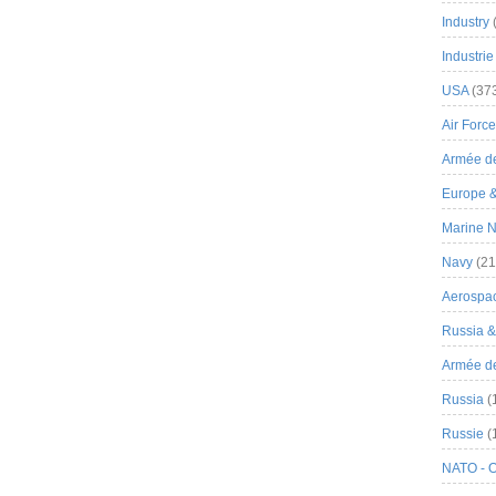
Industry
Industrie
USA
(37
Air Force
Armée de
Europe 
Marine N
Navy
(21
Aerospa
Russia 
Armée de 
Russia
(
Russie
(
NATO - 