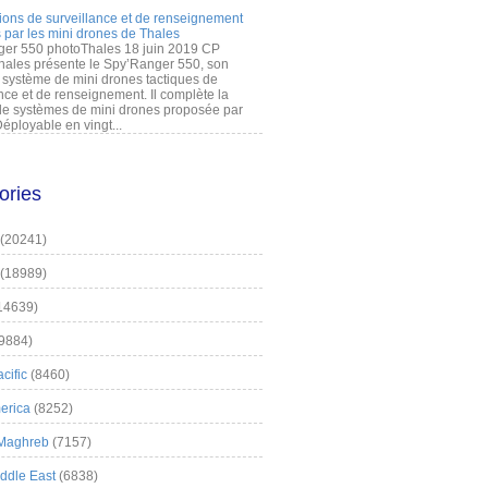
ions de surveillance et de renseignement
 par les mini drones de Thales
er 550 photoThales 18 juin 2019 CP
hales présente le Spy’Ranger 550, son
système de mini drones tactiques de
nce et de renseignement. Il complète la
 systèmes de mini drones proposée par
éployable en vingt...
ories
(20241)
(18989)
14639)
9884)
cific
(8460)
erica
(8252)
 Maghreb
(7157)
iddle East
(6838)