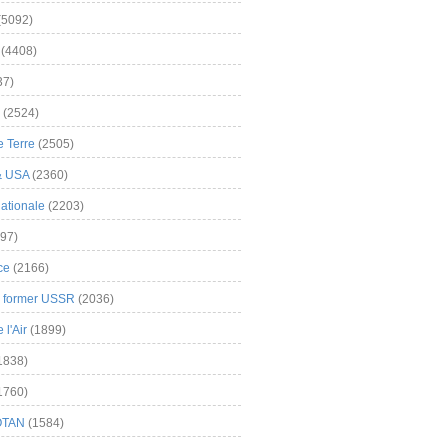
(5092)
(4408)
37)
(2524)
 Terre
(2505)
& USA
(2360)
ationale
(2203)
97)
ce
(2166)
& former USSR
(2036)
l'Air
(1899)
1838)
1760)
OTAN
(1584)