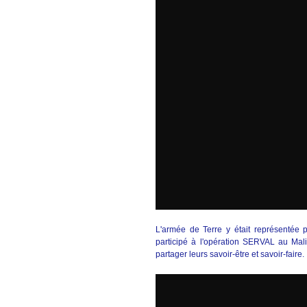
L'armée de Terre y était représentée 
participé à l'opération SERVAL au Mali
partager leurs savoir-être et savoir-faire.