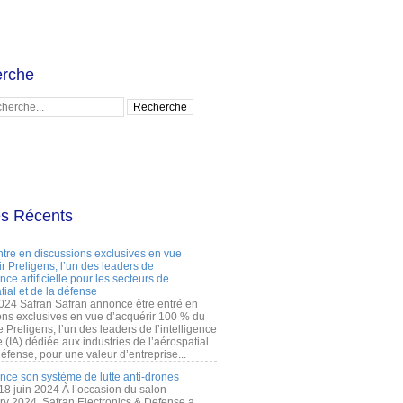
rche
es Récents
ntre en discussions exclusives en vue
r Preligens, l’un des leaders de
gence artificielle pour les secteurs de
tial et de la défense
2024 Safran Safran annonce être entré en
ons exclusives en vue d’acquérir 100 % du
e Preligens, l’un des leaders de l’intelligence
lle (IA) dédiée aux industries de l’aérospatial
défense, pour une valeur d’entreprise...
ance son système de lutte anti-drones
 18 juin 2024 À l’occasion du salon
ry 2024, Safran Electronics & Defense a