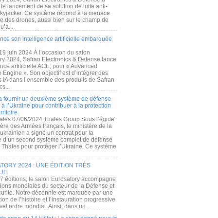
e lancement de sa solution de lutte anti-
kyjacker. Ce système répond à la menace
te des drones, aussi bien sur le champ de
u’à...
nce son intelligence artificielle embarquée
 19 juin 2024 À l’occasion du salon
ry 2024, Safran Electronics & Defense lance
gence artificielle ACE, pour « Advanced
 Engine ». Son objectif est d’intégrer des
s IA dans l’ensemble des produits de Safran
cs...
a fournir un deuxième système de défense
à l’Ukraine pour contribuer à la protection
rritoire
ales 07/06/2024 Thales Group Sous l’égide
ère des Armées français, le ministère de la
ukrainien a signé un contrat pour la
re d’un second système complet de défense
 Thales pour protéger l’Ukraine. Ce système
ORY 2024 : UNE ÉDITION TRÈS
UE
7 éditions, le salon Eurosatory accompagne
tions mondiales du secteur de la Défense et
curité. Notre décennie est marquée par une
ion de l’histoire et l’instauration progressive
el ordre mondial. Ainsi, dans un...