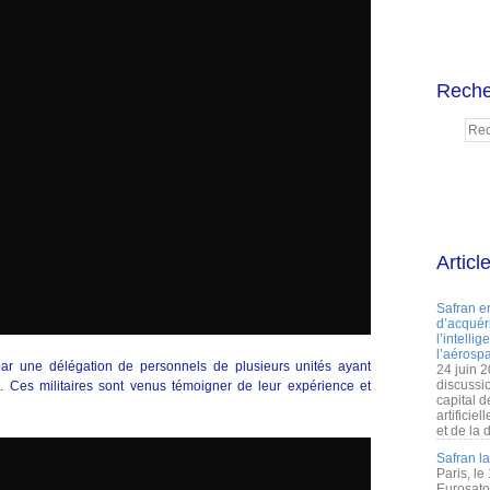
Reche
Articl
Safran e
d’acquéri
l’intelli
l’aérospa
par une délégation de personnels de plusieurs unités ayant
24 juin 
discussi
. Ces militaires sont venus témoigner de leur expérience et
capital d
artificie
et de la 
Safran l
Paris, le
Eurosato