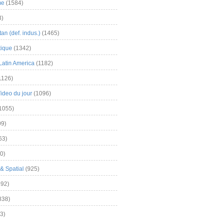
me
(1584)
3)
an (def. indus.)
(1465)
tique
(1342)
Latin America
(1182)
1126)
Video du jour
(1096)
1055)
9)
63)
0)
& Spatial
(925)
92)
838)
3)