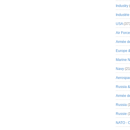
Industry
Industrie
USA
(37
Air Force
Armée de
Europe 
Marine N
Navy
(21
Aerospa
Russia 
Armée de 
Russia
(
Russie
(
NATO - 