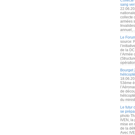
Collecte 
sang vers
22.06.20
nationale
collecte
armées s
Invalide
annuel,..
Le Forum
source: 
l’initiat
de la DC
l’Armée 
(Structur
opération
Bourget 
hélicopt
18.06.20
53ème éd
l’Aérona
de découv
hélicopt
du minist
Le futur
se prépa
photo Th
IVEN, la 
mise en r
de la dé
Avec IVEN