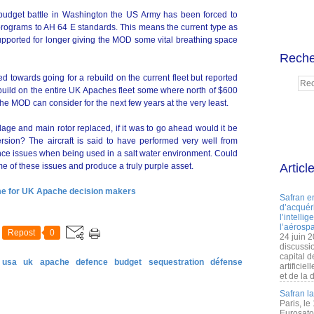
budget battle in Washington the US Army has been forced to
programs to AH 64 E standards. This means the current type as
 supported for longer giving the MOD some vital breathing space
Reche
d towards going for a rebuild on the current fleet but reported
build on the entire UK Apaches fleet some where north of $600
he MOD can consider for the next few years at the very least.
lage and main rotor replaced, if it was to go ahead would it be
rsion? The aircraft is said to have performed very well from
ce issues when being used in a salt water environment. Could
me of these issues and produce a truly purple asset.
Articl
me for UK Apache decision makers
Safran e
d’acquéri
l’intelli
l’aérospa
Repost
0
24 juin 
discussi
capital d
 usa
uk
apache
defence
budget
sequestration
défense
artificie
et de la 
Safran l
Paris, le
Eurosato