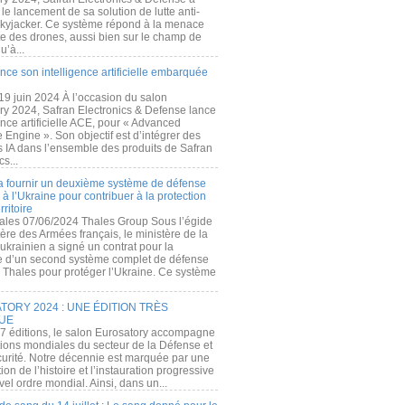
e lancement de sa solution de lutte anti-
kyjacker. Ce système répond à la menace
te des drones, aussi bien sur le champ de
u’à...
nce son intelligence artificielle embarquée
 19 juin 2024 À l’occasion du salon
ry 2024, Safran Electronics & Defense lance
gence artificielle ACE, pour « Advanced
 Engine ». Son objectif est d’intégrer des
s IA dans l’ensemble des produits de Safran
cs...
a fournir un deuxième système de défense
à l’Ukraine pour contribuer à la protection
rritoire
ales 07/06/2024 Thales Group Sous l’égide
ère des Armées français, le ministère de la
ukrainien a signé un contrat pour la
re d’un second système complet de défense
 Thales pour protéger l’Ukraine. Ce système
ORY 2024 : UNE ÉDITION TRÈS
UE
7 éditions, le salon Eurosatory accompagne
tions mondiales du secteur de la Défense et
curité. Notre décennie est marquée par une
ion de l’histoire et l’instauration progressive
el ordre mondial. Ainsi, dans un...