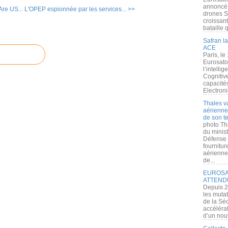
annoncé l
re US...
L'OPEP espionnée par les services... >>
drones S
croissan
bataille q
Safran la
ACE
Paris, le
Eurosato
l’intelli
Cognitive
capacité
Electroni
Thales v
aérienne 
de son te
photo Th
du minist
Défense 
fournitu
aérienne
de...
EUROSAT
ATTEND
Depuis 2
les muta
de la Sé
accélérat
d’un nouv