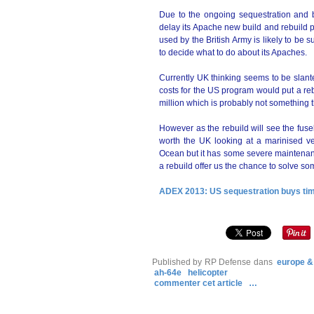
Due to the ongoing sequestration and 
delay its Apache new build and rebuild 
used by the British Army is likely to be
to decide what to do about its Apaches.
Currently UK thinking seems to be slante
costs for the US program would put a re
million which is probably not something t
However as the rebuild will see the fuse
worth the UK looking at a marinised ve
Ocean but it has some severe maintenan
a rebuild offer us the chance to solve so
ADEX 2013: US sequestration buys ti
Published by RP Defense
dans
europe &
ah-64e
helicopter
commenter cet article
…