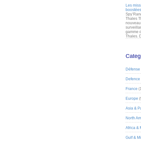
Les miss
boostées
Spy’Rang
Thales T
nouveau 
surveilla
gamme de
Thales. D
Categ
Défense
Defence
France
(
Europe
(
Asia & Pa
North Am
Africa &
Gulf & M