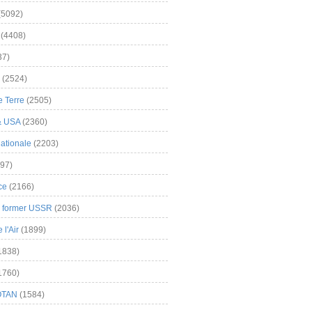
(5092)
(4408)
37)
(2524)
 Terre
(2505)
& USA
(2360)
ationale
(2203)
97)
ce
(2166)
& former USSR
(2036)
l'Air
(1899)
1838)
1760)
OTAN
(1584)