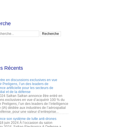
rche
es Récents
ntre en discussions exclusives en vue
r Preligens, l’un des leaders de
gence artificielle pour les secteurs de
tial et de la défense
2024 Safran Safran annonce être entré en
ons exclusives en vue d’acquérir 100 % du
e Preligens, l’un des leaders de l’intelligence
lle (IA) dédiée aux industries de l’aérospatial
défense, pour une valeur d’entreprise...
ance son système de lutte anti-drones
 18 juin 2024 À l’occasion du salon
ry 2024, Safran Electronics & Defense a