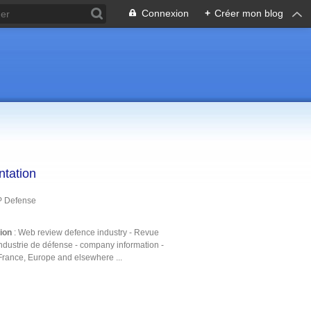
Connexion
+
Créer mon blog
ntation
P Defense
tion
: Web review defence industry - Revue
ndustrie de défense - company information -
France, Europe and elsewhere ...