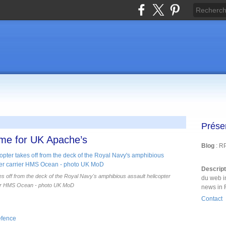
Prése
ime for UK Apache’s
Blog
: R
Descrip
s off from the deck of the Royal Navy's amphibious assault helicopter
du web i
er HMS Ocean - photo UK MoD
news in 
Contact
efence