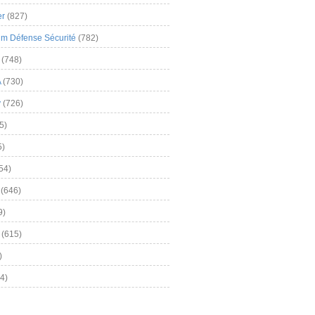
er
(827)
m Défense Sécurité
(782)
(748)
A
(730)
y
(726)
5)
5)
54)
(646)
9)
(615)
)
4)