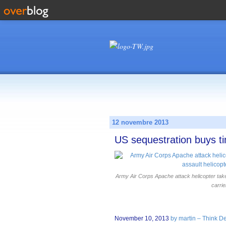
12 novembre 2013
US sequestration buys t
Army Air Corps Apache attack helicopter take
carri
November 10, 2013
by martin – Think D