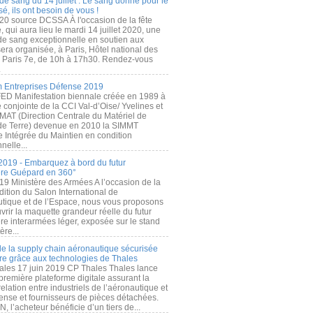
de sang du 14 juillet : Le sang donné pour le
é, ils ont besoin de vous !
20 source DCSSA À l'occasion de la fête
, qui aura lieu le mardi 14 juillet 2020, une
 de sang exceptionnelle en soutien aux
era organisée, à Paris, Hôtel national des
s Paris 7e, de 10h à 17h30. Rendez-vous
.
 Entreprises Défense 2019
FED Manifestation biennale créée en 1989 à
ive conjointe de la CCI Val-d’Oise/ Yvelines et
MAT (Direction Centrale du Matériel de
de Terre) devenue en 2010 la SIMMT
e Intégrée du Maintien en condition
nelle...
2019 - Embarquez à bord du futur
ère Guépard en 360°
19 Ministère des Armées A l’occasion de la
ition du Salon International de
utique et de l’Espace, nous vous proposons
rir la maquette grandeur réelle du futur
ère interarmées léger, exposée sur le stand
ère...
 de la supply chain aéronautique sécurisée
re grâce aux technologies de Thales
ales 17 juin 2019 CP Thales Thales lance
première plateforme digitale assurant la
elation entre industriels de l’aéronautique et
fense et fournisseurs de pièces détachées.
, l’acheteur bénéficie d’un tiers de...