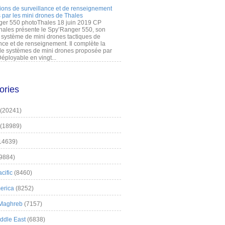
ions de surveillance et de renseignement
 par les mini drones de Thales
er 550 photoThales 18 juin 2019 CP
hales présente le Spy’Ranger 550, son
système de mini drones tactiques de
nce et de renseignement. Il complète la
 systèmes de mini drones proposée par
éployable en vingt...
ories
(20241)
(18989)
14639)
9884)
cific
(8460)
erica
(8252)
 Maghreb
(7157)
iddle East
(6838)