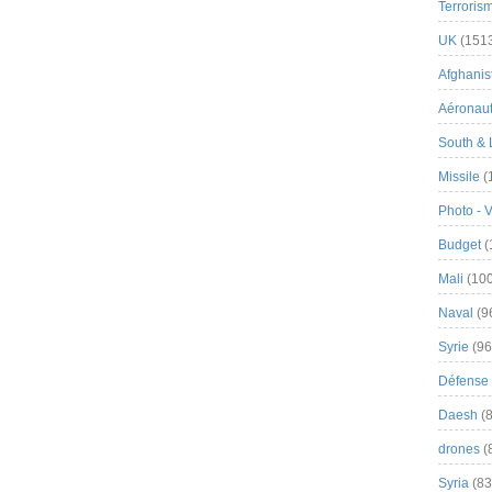
Terroris
UK
(151
Afghanist
Aéronau
South & 
Missile
(
Photo - 
Budget
(
Mali
(100
Naval
(9
Syrie
(96
Défense 
Daesh
(8
drones
(
Syria
(83