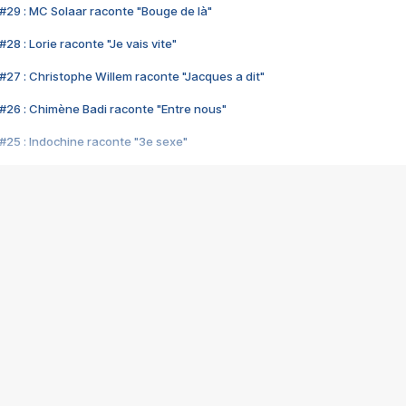
#29 : MC Solaar raconte "Bouge de là"
28 : Lorie raconte "Je vais vite"
#27 : Christophe Willem raconte "Jacques a dit"
#26 : Chimène Badi raconte "Entre nous"
#25 : Indochine raconte "3e sexe"
#24 : Zaho raconte "C'est chelou"
#23 : Patrick Bruel raconte "Au café des délices"
#22 : Kyo raconte "Le chemin"
#21 : Nolwenn Leroy raconte "Cassé"
#20 : Patrick Hernandez raconte "Born to be alive"
#19 : Lorie raconte "Près de moi"
#18 : Michael Jones raconte "A nos actes manqués" (avec Jean-Jacque
#17 : Khaled raconte "Aïcha"