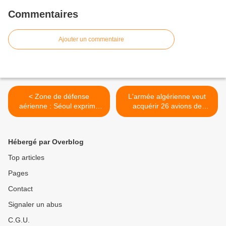
Commentaires
Ajouter un commentaire
< Zone de défense
L'armée algérienne veut
aérienne : Séoul exprime
acquérir 26 avions de
ses regrets à l'ambassade
transport auprès des russes
de Chine
et des américains >
Hébergé par Overblog
Top articles
Pages
Contact
Signaler un abus
C.G.U.