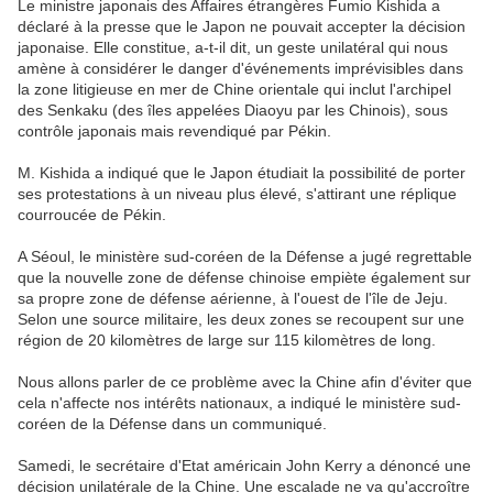
Le ministre japonais des Affaires étrangères Fumio Kishida a
déclaré à la presse que le Japon ne pouvait accepter la décision
japonaise. Elle constitue, a-t-il dit, un geste unilatéral qui nous
amène à considérer le danger d'événements imprévisibles dans
la zone litigieuse en mer de Chine orientale qui inclut l'archipel
des Senkaku (des îles appelées Diaoyu par les Chinois), sous
contrôle japonais mais revendiqué par Pékin.
M. Kishida a indiqué que le Japon étudiait la possibilité de porter
ses protestations à un niveau plus élevé, s'attirant une réplique
courroucée de Pékin.
A Séoul, le ministère sud-coréen de la Défense a jugé regrettable
que la nouvelle zone de défense chinoise empiète également sur
sa propre zone de défense aérienne, à l'ouest de l'île de Jeju.
Selon une source militaire, les deux zones se recoupent sur une
région de 20 kilomètres de large sur 115 kilomètres de long.
Nous allons parler de ce problème avec la Chine afin d'éviter que
cela n'affecte nos intérêts nationaux, a indiqué le ministère sud-
coréen de la Défense dans un communiqué.
Samedi, le secrétaire d'Etat américain John Kerry a dénoncé une
décision unilatérale de la Chine. Une escalade ne va qu'accroître