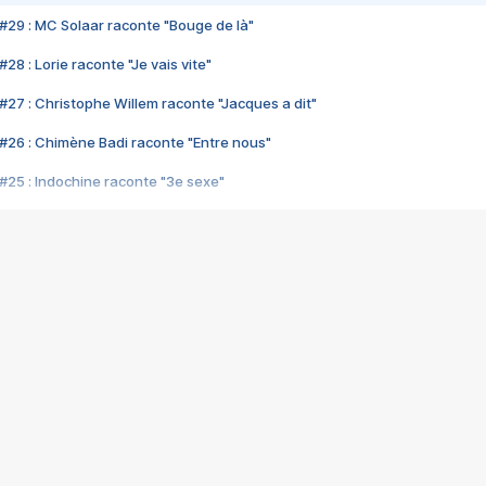
#29 : MC Solaar raconte "Bouge de là"
28 : Lorie raconte "Je vais vite"
#27 : Christophe Willem raconte "Jacques a dit"
#26 : Chimène Badi raconte "Entre nous"
#25 : Indochine raconte "3e sexe"
#24 : Zaho raconte "C'est chelou"
#23 : Patrick Bruel raconte "Au café des délices"
#22 : Kyo raconte "Le chemin"
#21 : Nolwenn Leroy raconte "Cassé"
#20 : Patrick Hernandez raconte "Born to be alive"
#19 : Lorie raconte "Près de moi"
#18 : Michael Jones raconte "A nos actes manqués" (avec Jean-Jacque