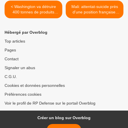
< Washington va détruire
Mali: attentat-suicide près
400 tonnes de produits
d'une position française,
toxiques syriens en haute
aucune victime sauf le
mer
kamikaze (1er Déc) >
Hébergé par Overblog
Top articles
Pages
Contact
Signaler un abus
C.G.U.
Cookies et données personnelles
Préférences cookies
Voir le profil de RP Defense sur le portail Overblog
Créer un blog sur Overblog