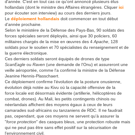
d'année. C'est en tout cas ce qu'ont annoncé plusieurs élus
hollandais (dont le ministre des Affaires étrangères. Cliquer
ici
pour écouter son interview) au cours des derniers jours.
Le
déploiement hollandais
doit commencer en tout début
d'année prochaine.
Selon le ministère de la Défense des Pays-Bas, 90 soldats des
forces spéciales seront déployés, ainsi que 30 policiers, 60
militaires chargés de la mise en œuvres des 4
Apache
, 128
soldats pour le soutien et 70 spécialistes du renseignement et de
la guerre électronique.
Ces derniers soldats seront équipés de drones de type
ScanEagle
ou
Raven
(une demande de l'Onu) et assureront une
veille aéroportée, comme l'a confirmé la ministre de la Défense
Jeanine Hennis-Plasschaert.
Ce déploiement confirme l'évolution de la posture onusienne,
évolution déjà notée au Kivu où la capacité offensive de la
force locale est désormais évidente (artillerie, hélicoptères de
combat, drones). Au Mali, les petits contingents chinois ou
néerlandais affichent des moyens égaux à ceux de leurs
camarades sud-africains ou tanzaniens de RDC. Il ne faudrait
pas, cependant, que ces moyens ne servent qu'à assurer la
"
force protection
" des casques bleus, une protection robuste mais
qui ne peut pas être sans effet positif sur la sécurisation de
l'environnement civil.