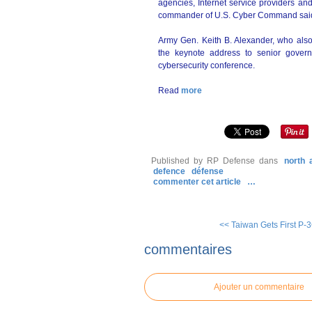
agencies, Internet service providers and
commander of U.S. Cyber Command said 
Army Gen. Keith B. Alexander, who also 
the keynote address to senior governm
cybersecurity conference.
Read
more
Published by RP Defense
dans
north 
defence
défense
commenter cet article
…
<< Taiwan Gets First P-3
commentaires
Ajouter un commentaire