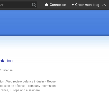
Connexion
+
Créer mon blog
ntation
P Defense
tion
: Web review defence industry - Revue
ndustrie de défense - company information -
France, Europe and elsewhere ...