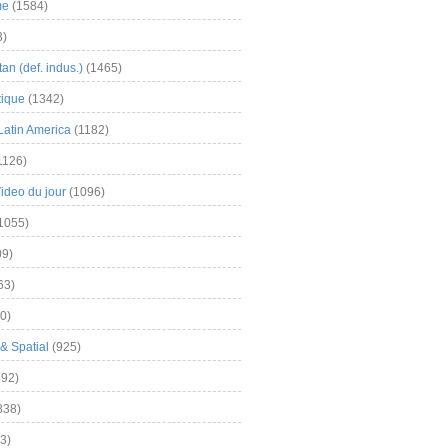
me
(1584)
3)
an (def. indus.)
(1465)
tique
(1342)
Latin America
(1182)
1126)
Video du jour
(1096)
1055)
9)
63)
0)
& Spatial
(925)
92)
838)
3)