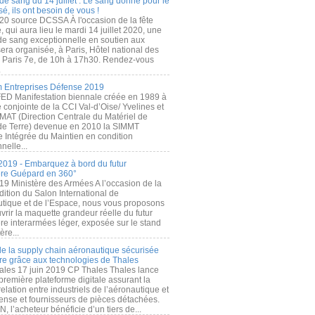
de sang du 14 juillet : Le sang donné pour le
é, ils ont besoin de vous !
20 source DCSSA À l'occasion de la fête
, qui aura lieu le mardi 14 juillet 2020, une
 de sang exceptionnelle en soutien aux
era organisée, à Paris, Hôtel national des
s Paris 7e, de 10h à 17h30. Rendez-vous
.
 Entreprises Défense 2019
FED Manifestation biennale créée en 1989 à
ive conjointe de la CCI Val-d’Oise/ Yvelines et
MAT (Direction Centrale du Matériel de
de Terre) devenue en 2010 la SIMMT
e Intégrée du Maintien en condition
nelle...
2019 - Embarquez à bord du futur
ère Guépard en 360°
19 Ministère des Armées A l’occasion de la
ition du Salon International de
utique et de l’Espace, nous vous proposons
rir la maquette grandeur réelle du futur
ère interarmées léger, exposée sur le stand
ère...
 de la supply chain aéronautique sécurisée
re grâce aux technologies de Thales
ales 17 juin 2019 CP Thales Thales lance
première plateforme digitale assurant la
elation entre industriels de l’aéronautique et
fense et fournisseurs de pièces détachées.
, l’acheteur bénéficie d’un tiers de...