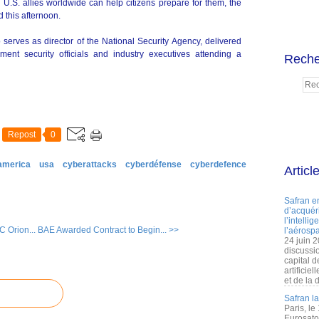
 U.S. allies worldwide can help citizens prepare for them, the
this afternoon.
serves as director of the National Security Agency, delivered
ent security officials and industry executives attending a
Reche
Repost
0
america
usa
cyberattacks
cyberdéfense
cyberdefence
Articl
Safran e
d’acquéri
l’intelli
C Orion...
BAE Awarded Contract to Begin... >>
l’aérospa
24 juin 
discussi
capital d
artificie
et de la 
Safran l
Paris, le
Eurosato