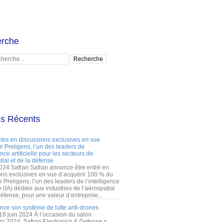
rche
es Récents
ntre en discussions exclusives en vue
r Preligens, l’un des leaders de
gence artificielle pour les secteurs de
tial et de la défense
2024 Safran Safran annonce être entré en
ons exclusives en vue d’acquérir 100 % du
e Preligens, l’un des leaders de l’intelligence
lle (IA) dédiée aux industries de l’aérospatial
défense, pour une valeur d’entreprise...
ance son système de lutte anti-drones
 18 juin 2024 À l’occasion du salon
ry 2024, Safran Electronics & Defense a