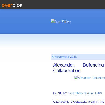
4 novembre 2013
Alexander: Defendin
Collaboration
Oct 31, 2013
ASDNews Source : AFPS
Catastrophic cyberattacks loom in the