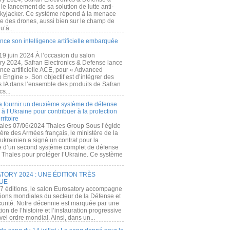
e lancement de sa solution de lutte anti-
kyjacker. Ce système répond à la menace
te des drones, aussi bien sur le champ de
u’à...
nce son intelligence artificielle embarquée
 19 juin 2024 À l’occasion du salon
ry 2024, Safran Electronics & Defense lance
gence artificielle ACE, pour « Advanced
 Engine ». Son objectif est d’intégrer des
s IA dans l’ensemble des produits de Safran
cs...
a fournir un deuxième système de défense
à l’Ukraine pour contribuer à la protection
rritoire
ales 07/06/2024 Thales Group Sous l’égide
ère des Armées français, le ministère de la
ukrainien a signé un contrat pour la
re d’un second système complet de défense
 Thales pour protéger l’Ukraine. Ce système
ORY 2024 : UNE ÉDITION TRÈS
UE
7 éditions, le salon Eurosatory accompagne
tions mondiales du secteur de la Défense et
curité. Notre décennie est marquée par une
ion de l’histoire et l’instauration progressive
el ordre mondial. Ainsi, dans un...