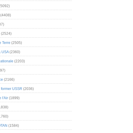
(5092)
(4408)
37)
(2524)
 Terre
(2505)
& USA
(2360)
ationale
(2203)
97)
ce
(2166)
& former USSR
(2036)
l'Air
(1899)
1838)
1760)
OTAN
(1584)