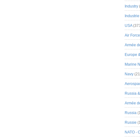
Industry
Industrie
USA
(37
Air Force
Armée de
Europe 
Marine N
Navy
(21
Aerospa
Russia 
Armée de 
Russia
(
Russie
(
NATO - 