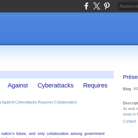
Prése
g Against Cyberattacks Requires
Blog
: R
Descrip
du web i
news in 
Contact
 nation’s future, and only collaboration among government