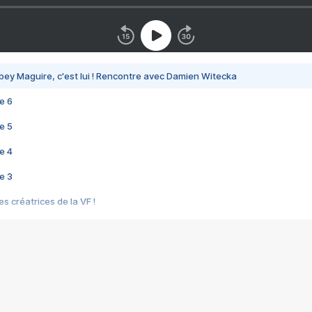
bey Maguire, c'est lui ! Rencontre avec Damien Witecka
e 6
e 5
e 4
e 3
s créatrices de la VF !
e 2
e 1
e Mektoub My Love arrive enfin ! Rencontre avec Shaïn Boumedine et Sal
i : après Toni en famille